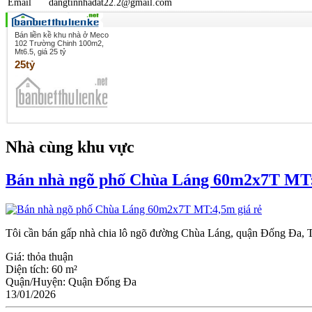
Email
dangtinnhadat22.2@gmail.com
Bán liền kề khu nhà ở Meco
102 Trường Chinh 100m2,
Mt6.5, giá 25 tỷ
25tỷ
Nhà cùng khu vực
Bán nhà ngõ phố Chùa Láng 60m2x7T MT:
Tôi cần bán gấp nhà chia lô ngõ đường Chùa Láng, quận Đống Đa, TP
Giá:
thỏa thuận
Diện tích:
60 m²
Quận/Huyện:
Quận Đống Đa
13/01/2026