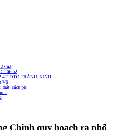
T 27m2,
. DT 66m2
 4T, OTO TRÁNH, KINH
ễn Vă
thất- cách ph
35m2
tỷ
ng Chinh quy hoạch ra phố