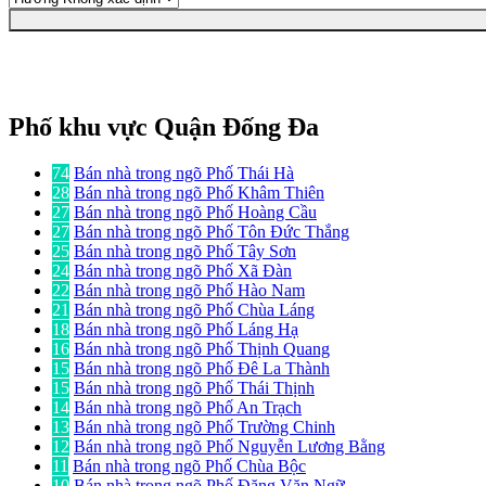
Phố khu vực Quận Đống Đa
74
Bán nhà trong ngõ Phố Thái Hà
28
Bán nhà trong ngõ Phố Khâm Thiên
27
Bán nhà trong ngõ Phố Hoàng Cầu
27
Bán nhà trong ngõ Phố Tôn Đức Thắng
25
Bán nhà trong ngõ Phố Tây Sơn
24
Bán nhà trong ngõ Phố Xã Đàn
22
Bán nhà trong ngõ Phố Hào Nam
21
Bán nhà trong ngõ Phố Chùa Láng
18
Bán nhà trong ngõ Phố Láng Hạ
16
Bán nhà trong ngõ Phố Thịnh Quang
15
Bán nhà trong ngõ Phố Đê La Thành
15
Bán nhà trong ngõ Phố Thái Thịnh
14
Bán nhà trong ngõ Phố An Trạch
13
Bán nhà trong ngõ Phố Trường Chinh
12
Bán nhà trong ngõ Phố Nguyễn Lương Bằng
11
Bán nhà trong ngõ Phố Chùa Bộc
10
Bán nhà trong ngõ Phố Đặng Văn Ngữ