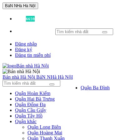
BáN NHà Hà NộI
Đã có
6659
tin được đăng!
Đăng nhập
Đăng ký
Đăng tin miễn phí
Bán nhà Hà Nội
BáN NHà Hà NộI
Quận Ba Đình
Quận Hoàn Kiếm
Quận Hai Bà Trưng
Quận Đống Đa
Quận Cầu Giấy
Quận Tây Hồ
Quận khác
Quận Long Biên
Quận Hoàng Mai
Quận Thanh Xuân