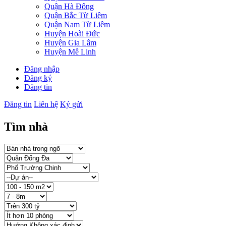
Quận Hà Đông
Quận Bắc Từ Liêm
Quận Nam Từ Liêm
Huyện Hoài Đức
Huyện Gia Lâm
Huyện Mê Linh
Đăng nhập
Đăng ký
Đăng tin
Đăng tin
Liên hệ
Ký gửi
Tìm nhà