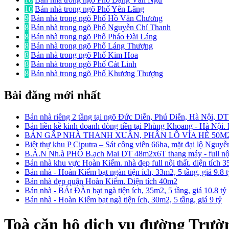
10
Bán nhà trong ngõ Phố Yên Lãng
9
Bán nhà trong ngõ Phố Hồ Văn Chương
8
Bán nhà trong ngõ Phố Nguyễn Chí Thanh
8
Bán nhà trong ngõ Phố Pháo Đài Láng
8
Bán nhà trong ngõ Phố Láng Thượng
8
Bán nhà trong ngõ Phố Kim Hoa
8
Bán nhà trong ngõ Phố Cát Linh
8
Bán nhà trong ngõ Phố Khương Thượng
Bài đăng mới nhất
Bán nhà riêng 2 tầng tại ngõ Đức Diễn, Phú Diễn, Hà Nội, D
Bán liền kề kinh doanh dòng tiền tại Phùng Khoang - Hà Nội
BÁN GẤP NHÀ THANH XUÂN, PHÂN LÔ VỈA HÈ 50M2
Biệt thự khu P Ciputra – Sát công viên 66ha, mặt đại lộ Nguy
B.Á.N Nh.à PHỐ B.ạch Mai DT 48m2x6T thang máy - full nội 
Bán nhà khu vực Hoàn Kiếm. nhà đẹp full nội thất. diện tích 
Bán nhà - Hoàn Kiếm bạt ngàn tiện ích, 33m2, 5 tầng, giá 9.8 
Bán nhà đẹp quận Hoàn Kiếm. Diện tích 40m2
Bán nhà - BÁt ĐÀn bạt ngà tiện ích, 35m2, 5 tầng, giá 10.8 tỷ
Bán nhà - Hoàn Kiếm bạt ngà tiện ích, 30m2, 5 tầng, giá 9 tỷ
Toà căn hộ dịch vụ đường Trườ