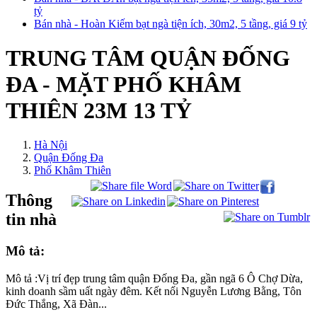
tỷ
Bán nhà - Hoàn Kiếm bạt ngà tiện ích, 30m2, 5 tầng, giá 9 tỷ
TRUNG TÂM QUẬN ĐỐNG
ĐA - MẶT PHỐ KHÂM
THIÊN 23M 13 TỶ
Hà Nội
Quận Đống Đa
Phố Khâm Thiên
Thông
tin nhà
Mô tả:
Mô tả :Vị trí đẹp trung tâm quận Đống Đa, gần ngã 6 Ô Chợ Dừa,
kinh doanh sầm uất ngày đêm. Kết nối Nguyễn Lương Bằng, Tôn
Đức Thắng, Xã Đàn...