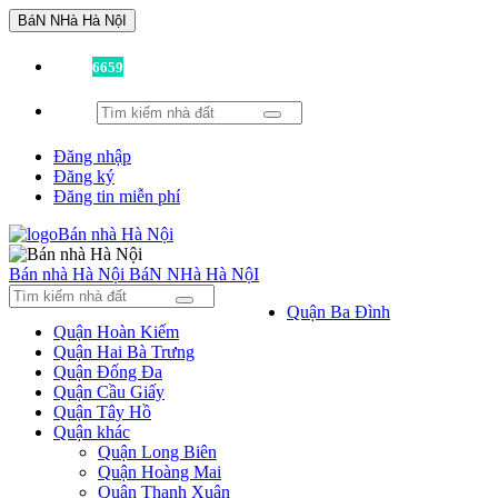
BáN NHà Hà NộI
Đã có
6659
tin được đăng!
Đăng nhập
Đăng ký
Đăng tin miễn phí
Bán nhà Hà Nội
BáN NHà Hà NộI
Quận Ba Đình
Quận Hoàn Kiếm
Quận Hai Bà Trưng
Quận Đống Đa
Quận Cầu Giấy
Quận Tây Hồ
Quận khác
Quận Long Biên
Quận Hoàng Mai
Quận Thanh Xuân