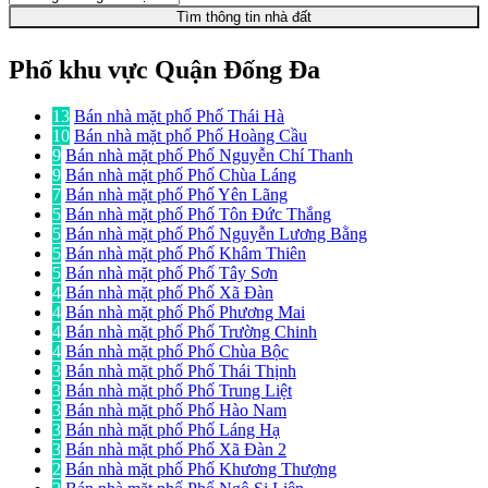
Tìm thông tin nhà đất
Phố khu vực Quận Đống Đa
13
Bán nhà mặt phố Phố Thái Hà
10
Bán nhà mặt phố Phố Hoàng Cầu
9
Bán nhà mặt phố Phố Nguyễn Chí Thanh
9
Bán nhà mặt phố Phố Chùa Láng
7
Bán nhà mặt phố Phố Yên Lãng
5
Bán nhà mặt phố Phố Tôn Đức Thắng
5
Bán nhà mặt phố Phố Nguyễn Lương Bằng
5
Bán nhà mặt phố Phố Khâm Thiên
5
Bán nhà mặt phố Phố Tây Sơn
4
Bán nhà mặt phố Phố Xã Đàn
4
Bán nhà mặt phố Phố Phương Mai
4
Bán nhà mặt phố Phố Trường Chinh
4
Bán nhà mặt phố Phố Chùa Bộc
3
Bán nhà mặt phố Phố Thái Thịnh
3
Bán nhà mặt phố Phố Trung Liệt
3
Bán nhà mặt phố Phố Hào Nam
3
Bán nhà mặt phố Phố Láng Hạ
3
Bán nhà mặt phố Phố Xã Đàn 2
2
Bán nhà mặt phố Phố Khương Thượng