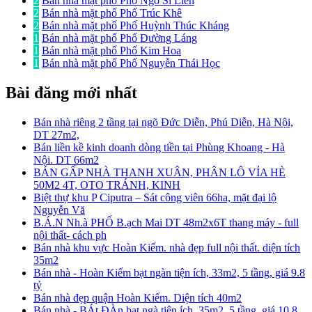
2
Bán nhà mặt phố Phố Ngô Si Liên
2
Bán nhà mặt phố Phố Trúc Khê
2
Bán nhà mặt phố Phố Huỳnh Thúc Kháng
1
Bán nhà mặt phố Phố Đường Láng
1
Bán nhà mặt phố Phố Kim Hoa
1
Bán nhà mặt phố Phố Nguyễn Thái Học
Bài đăng mới nhất
Bán nhà riêng 2 tầng tại ngõ Đức Diễn, Phú Diễn, Hà Nội,
DT 27m2,
Bán liền kề kinh doanh dòng tiền tại Phùng Khoang - Hà
Nội. DT 66m2
BÁN GẤP NHÀ THANH XUÂN, PHÂN LÔ VỈA HÈ
50M2 4T, OTO TRÁNH, KINH
Biệt thự khu P Ciputra – Sát công viên 66ha, mặt đại lộ
Nguyễn Vă
B.Á.N Nh.à PHỐ B.ạch Mai DT 48m2x6T thang máy - full
nội thất- cách ph
Bán nhà khu vực Hoàn Kiếm. nhà đẹp full nội thất. diện tích
35m2
Bán nhà - Hoàn Kiếm bạt ngàn tiện ích, 33m2, 5 tầng, giá 9.8
tỷ
Bán nhà đẹp quận Hoàn Kiếm. Diện tích 40m2
Bán nhà - BÁt ĐÀn bạt ngà tiện ích, 35m2, 5 tầng, giá 10.8