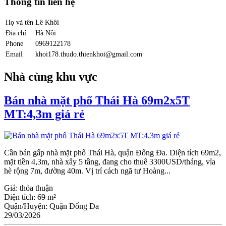
Thông tin liên hệ
Họ và tên
Lê Khôi
Địa chỉ
Hà Nội
Phone
0969122178
Email
khoi178.thudo.thienkhoi@gmail.com
Nhà cùng khu vực
Bán nhà mặt phố Thái Hà 69m2x5T
MT:4,3m giá rẻ
Cần bán gấp nhà mặt phố Thái Hà, quận Đống Đa. Diện tích 69m2,
mặt tiền 4,3m, nhà xây 5 tầng, đang cho thuê 3300USD/tháng, vỉa
hè rộng 7m, đường 40m. Vị trí cách ngã tư Hoàng...
Giá:
thỏa thuận
Diện tích:
69 m²
Quận/Huyện:
Quận Đống Đa
29/03/2026