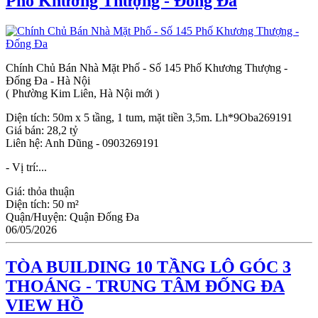
Phố Khương Thượng - Đống Đa
Chính Chủ Bán Nhà Mặt Phố - Số 145 Phố Khương Thượng -
Đống Đa - Hà Nội
( Phường Kim Liên, Hà Nội mới )
Diện tích: 50m x 5 tầng, 1 tum, mặt tiền 3,5m. Lh*9Oba269191
Giá bán: 28,2 tỷ
Liên hệ: Anh Dũng - 0903269191
- Vị trí:...
Giá:
thỏa thuận
Diện tích:
50 m²
Quận/Huyện:
Quận Đống Đa
06/05/2026
TÒA BUILDING 10 TẦNG LÔ GÓC 3
THOÁNG - TRUNG TÂM ĐỐNG ĐA
VIEW HỒ