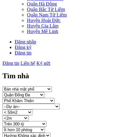
Quận Hà Đông
Quận Bắc Từ Liêm
Quận Nam Từ Liêm
Huyện Hoài Đức
Huyện Gia Lâm
Huyện Mê Linh
Đăng nhập
Đăng ký
Đăng tin
Đăng tin
Liên hệ
Ký gửi
Tìm nhà