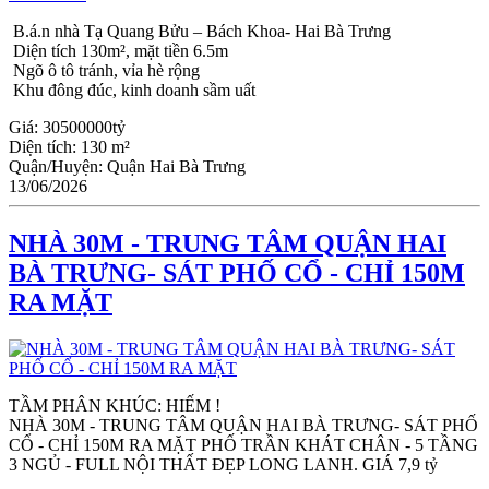
B.á.n nhà Tạ Quang Bửu – Bách Khoa- Hai Bà Trưng
Diện tích 130m², mặt tiền 6.5m
Ngõ ô tô tránh, vỉa hè rộng
Khu đông đúc, kinh doanh sầm uất
Giá:
30500000tỷ
Diện tích:
130 m²
Quận/Huyện:
Quận Hai Bà Trưng
13/06/2026
NHÀ 30M - TRUNG TÂM QUẬN HAI
BÀ TRƯNG- SÁT PHỐ CỔ - CHỈ 150M
RA MẶT
TẦM PHÂN KHÚC: HIẾM !
NHÀ 30M - TRUNG TÂM QUẬN HAI BÀ TRƯNG- SÁT PHỐ 
CỔ - CHỈ 150M RA MẶT PHỐ TRẦN KHÁT CHÂN - 5 TẦNG 
3 NGỦ - FULL NỘI THẤT ĐẸP LONG LANH. GIÁ 7,9 tỷ