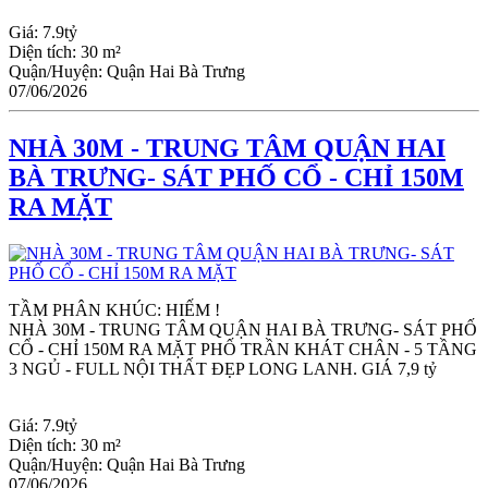
Giá:
7.9tỷ
Diện tích:
30 m²
Quận/Huyện:
Quận Hai Bà Trưng
07/06/2026
NHÀ 30M - TRUNG TÂM QUẬN HAI
BÀ TRƯNG- SÁT PHỐ CỔ - CHỈ 150M
RA MẶT
TẦM PHÂN KHÚC: HIẾM !
NHÀ 30M - TRUNG TÂM QUẬN HAI BÀ TRƯNG- SÁT PHỐ 
CỔ - CHỈ 150M RA MẶT PHỐ TRẦN KHÁT CHÂN - 5 TẦNG 
3 NGỦ - FULL NỘI THẤT ĐẸP LONG LANH. GIÁ 7,9 tỷ
Giá:
7.9tỷ
Diện tích:
30 m²
Quận/Huyện:
Quận Hai Bà Trưng
07/06/2026