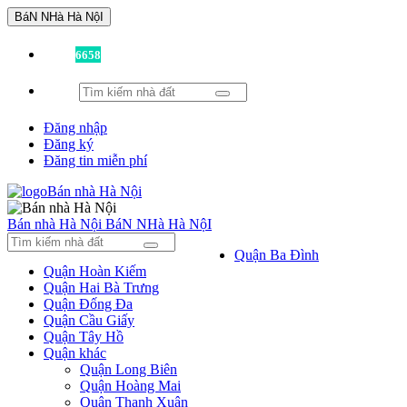
BáN NHà Hà NộI
Đã có
6658
tin được đăng!
Đăng nhập
Đăng ký
Đăng tin miễn phí
Bán nhà Hà Nội
BáN NHà Hà NộI
Quận Ba Đình
Quận Hoàn Kiếm
Quận Hai Bà Trưng
Quận Đống Đa
Quận Cầu Giấy
Quận Tây Hồ
Quận khác
Quận Long Biên
Quận Hoàng Mai
Quận Thanh Xuân