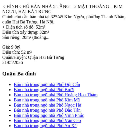
CHÍNH CHỦ BÁN NHÀ 5 TẦNG – 2 MẶT THOÁNG – KIM
NGƯU, HAI BÀ TRƯNG
Chính chủ cần bán nhà tại 325/45 Kim Ngưu, phường Thanh Nhàn,
quận Hai Bà Trưng, Hà Nội.
+ Diện tích sổ đỏ: 52m²
Diện tích xây dựng: 32m²
Sân riêng: 20m² (thoáng...
Giá:
9.8tỷ
Diện tích:
52 m²
Quận/Huyện:
Quận Hai Bà Trưng
21/05/2026
Quận Ba đình
Bán nhà trong ngõ nhà Phố Đội Cấn
Bán nhà trong ngõ nhà Phố Bưởi
Bán nhà trong ngõ nhà Phố Hoàng Hoa Thám
Bán nhà trong ngõ nhà Phố Kim Mã
Bán nhà trong ngõ nhà Phố Ngọc Hà
Bán nhà trong ngõ nhà Phố Đào Tấn
Bán nhà trong ngõ nhà Phố Vĩnh Phúc
Bán nhà trong ngõ nhà Phố Văn Cao
Bán nhà trong ngõ nhà Phố An Xá