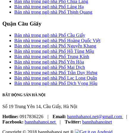
Bán nhà trong ngõ nhà Phố Chùa Láng
Bán nhà trong ngõ nhà Phố Láng Hạ
Bán nhà trong ngõ nhà Phố Thịnh Quang
Quận Cầu Giấy
Bán nhà trong ngõ nhà Phố Cầu Giấy
Bán nhà trong ngõ nhà Phố Hoàng Quốc Việt
Bán nhà trong ngõ nhà Phố Nguyễn Khang
Bán nhà trong ngõ nhà Phố Hồ Tùng Mậu
Bán nhà trong ngõ nhà Phố Trung Kính
Bán nhà trong ngõ nhà Phố Yên Hòa
Bán nhà trong ngõ nhà Phố Mai Dịch
Bán nhà trong ngõ nhà Phố Trần Duy Hưng
Bán nhà trong ngõ nhà Phố Lạc Long Quân
Bán nhà trong ngõ nhà Phố Dịch Vọng Hậu
BẤT ĐỘNG SẢN HÀ NỘI
Số 19 Trung Yên 14, Cầu Giấy, Hà Nội
Hotline:
0917836226
|
Email:
bannhahanoi.net@gmail.com
|
Facebook:
bannhahanoi.net
|
Twitter:
bannhahanoinet
Copyright © 2018 bannhahanoi.net ®