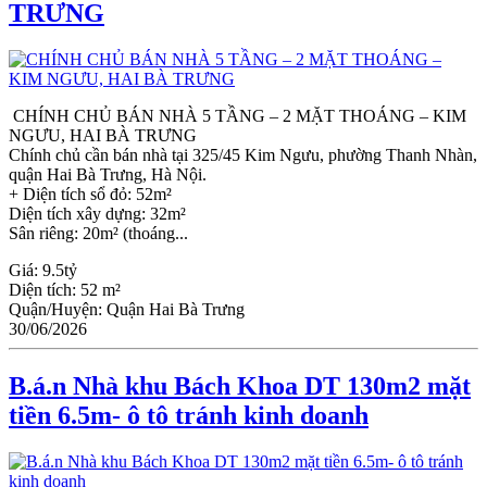
TRƯNG
CHÍNH CHỦ BÁN NHÀ 5 TẦNG – 2 MẶT THOÁNG – KIM
NGƯU, HAI BÀ TRƯNG
Chính chủ cần bán nhà tại 325/45 Kim Ngưu, phường Thanh Nhàn,
quận Hai Bà Trưng, Hà Nội.
+ Diện tích sổ đỏ: 52m²
Diện tích xây dựng: 32m²
Sân riêng: 20m² (thoáng...
Giá:
9.5tỷ
Diện tích:
52 m²
Quận/Huyện:
Quận Hai Bà Trưng
30/06/2026
B.á.n Nhà khu Bách Khoa DT 130m2 mặt
tiền 6.5m- ô tô tránh kinh doanh