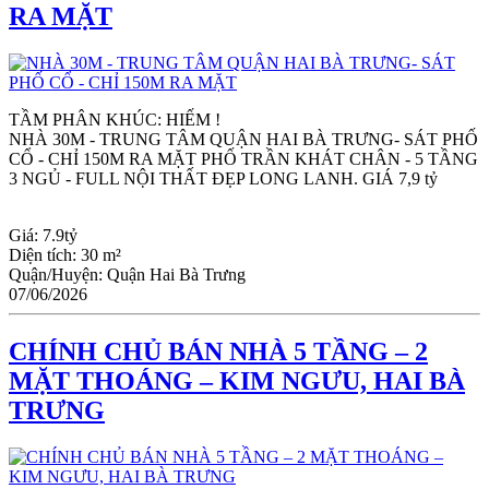
RA MẶT
TẦM PHÂN KHÚC: HIẾM !
NHÀ 30M - TRUNG TÂM QUẬN HAI BÀ TRƯNG- SÁT PHỐ 
CỔ - CHỈ 150M RA MẶT PHỐ TRẦN KHÁT CHÂN - 5 TẦNG 
3 NGỦ - FULL NỘI THẤT ĐẸP LONG LANH. GIÁ 7,9 tỷ
Giá:
7.9tỷ
Diện tích:
30 m²
Quận/Huyện:
Quận Hai Bà Trưng
07/06/2026
CHÍNH CHỦ BÁN NHÀ 5 TẦNG – 2
MẶT THOÁNG – KIM NGƯU, HAI BÀ
TRƯNG