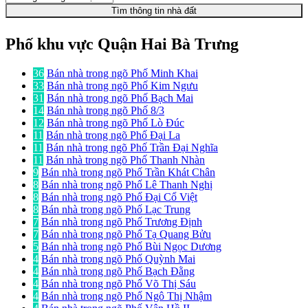
Tìm thông tin nhà đất
Phố khu vực Quận Hai Bà Trưng
36
Bán nhà trong ngõ Phố Minh Khai
33
Bán nhà trong ngõ Phố Kim Ngưu
31
Bán nhà trong ngõ Phố Bạch Mai
14
Bán nhà trong ngõ Phố 8/3
12
Bán nhà trong ngõ Phố Lò Đúc
11
Bán nhà trong ngõ Phố Đại La
11
Bán nhà trong ngõ Phố Trần Đại Nghĩa
11
Bán nhà trong ngõ Phố Thanh Nhàn
9
Bán nhà trong ngõ Phố Trần Khát Chân
8
Bán nhà trong ngõ Phố Lê Thanh Nghị
8
Bán nhà trong ngõ Phố Đại Cổ Việt
8
Bán nhà trong ngõ Phố Lạc Trung
7
Bán nhà trong ngõ Phố Trương Định
7
Bán nhà trong ngõ Phố Tạ Quang Bửu
5
Bán nhà trong ngõ Phố Bùi Ngọc Dương
4
Bán nhà trong ngõ Phố Quỳnh Mai
4
Bán nhà trong ngõ Phố Bạch Đằng
4
Bán nhà trong ngõ Phố Võ Thị Sáu
4
Bán nhà trong ngõ Phố Ngô Thị Nhậm