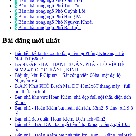
4
Bán nhà trong ngõ Phố Vân Hồ II
3
Bán nhà trong ngõ Phố Tuệ Tĩnh
3
Bán nhà trong ngõ Phố Quỳnh Lôi
3
Bán nhà trong ngõ Phố Hồng Mai
3
Bán nhà trong ngõ Phố Nguyễn Khoái
3
Bán nhà trong ngõ Phố Bà Triệu
Bài đăng mới nhất
Bán liền kề kinh doanh dòng tiền tại Phùng Khoang - Hà
Nội. DT 66m2
BÁN GẤP NHÀ THANH XUÂN, PHÂN LÔ VỈA HÈ
50M2 4T, OTO TRÁNH, KINH
Biệt thự khu P Ciputra – Sát công viên 66ha, mặt đại lộ
Nguyễn Vă
B.Á.N Nh.à PHỐ B.ạch Mai DT 48m2x6T thang máy - full
nội thất- cách ph
Bán nhà khu vực Hoàn Kiếm. nhà đẹp full nội thất. diện tích
35m2
Bán nhà - Hoàn Kiếm bạt ngàn tiện ích, 33m2, 5 tầng, giá 9.8
tỷ
Bán nhà đẹp quận Hoàn Kiếm. Diện tích 40m2
Bán nhà - BÁt ĐÀn bạt ngà tiện ích, 35m2, 5 tầng, giá 10.8
tỷ
Bán nhà - Hoàn Kiếm bạt ngà tiện ích, 30m2, 5 tầng, giá 9 tỷ