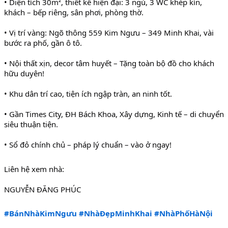
• Diện tích 30m², thiết kế hiện đại: 3 ngủ, 3 WC khép kín, 
khách – bếp riêng, sân phơi, phòng thờ.
• Vị trí vàng: Ngõ thông 559 Kim Ngưu – 349 Minh Khai, vài 
bước ra phố, gần ô tô.
• Nội thất xịn, decor tâm huyết – Tặng toàn bộ đồ cho khách 
hữu duyên!
• Khu dân trí cao, tiện ích ngập tràn, an ninh tốt.
• Gần Times City, ĐH Bách Khoa, Xây dựng, Kinh tế – di chuyển 
siêu thuận tiện.
• Sổ đỏ chính chủ – pháp lý chuẩn – vào ở ngay!
Liên hệ xem nhà:
NGUYỄN ĐĂNG PHÚC 
#BánNhàKimNgưu
#NhàĐẹpMinhKhai
#NhàPhốHàNội