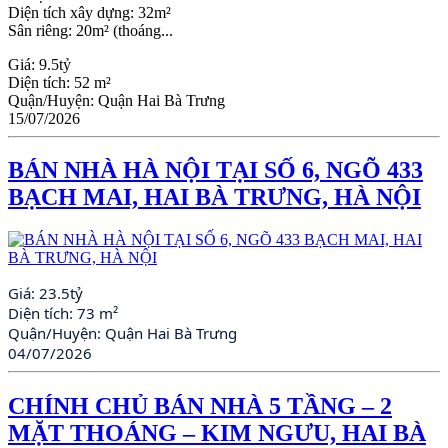
Diện tích xây dựng: 32m²
Sân riêng: 20m² (thoáng...
Giá:
9.5tỷ
Diện tích:
52 m²
Quận/Huyện:
Quận Hai Bà Trưng
15/07/2026
BÁN NHÀ HÀ NỘI TẠI SỐ 6, NGÕ 433
BẠCH MAI, HAI BÀ TRƯNG, HÀ NỘI
Giá:
23.5tỷ
Diện tích:
73 m²
Quận/Huyện:
Quận Hai Bà Trưng
04/07/2026
CHÍNH CHỦ BÁN NHÀ 5 TẦNG – 2
MẶT THOÁNG – KIM NGƯU, HAI BÀ