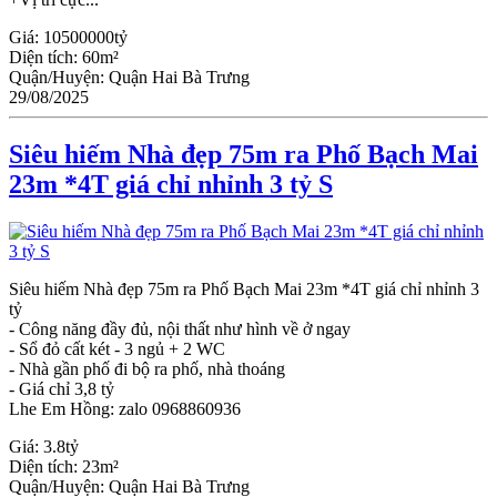
Giá:
10500000tỷ
Diện tích:
60m²
Quận/Huyện:
Quận Hai Bà Trưng
29/08/2025
Siêu hiếm Nhà đẹp 75m ra Phố Bạch Mai
23m *4T giá chỉ nhỉnh 3 tỷ S
Siêu hiếm Nhà đẹp 75m ra Phố Bạch Mai 23m *4T giá chỉ nhỉnh 3
tỷ
- Công năng đầy đủ, nội thất như hình về ở ngay
- Sổ đỏ cất két - 3 ngủ + 2 WC
- Nhà gần phố đi bộ ra phố, nhà thoáng
- Giá chỉ 3,8 tỷ
Lhe Em Hồng: zalo 0968860936
Giá:
3.8tỷ
Diện tích:
23m²
Quận/Huyện:
Quận Hai Bà Trưng