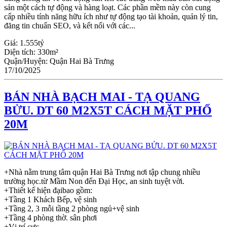
sản một cách tự động và hàng loạt. Các phần mềm này còn cung
cấp nhiều tính năng hữu ích như tự động tạo tài khoản, quản lý tin,
đăng tin chuẩn SEO, và kết nối với các...
Giá:
1.555tỷ
Diện tích:
330m²
Quận/Huyện:
Quận Hai Bà Trưng
17/10/2025
BÁN NHÀ BẠCH MAI - TẠ QUANG
BỬU. DT 60 M2X5T CÁCH MẶT PHỐ
20M
+Nhà nằm trung tâm quận Hai Bà Trưng nơi tập chung nhiều
trường học.từ Mầm Non đến Đại Học, an sinh tuyệt vời.
+Thiết kế hiện đạibao gồm:
+Tầng 1 Khách Bếp, vệ sinh
+Tầng 2, 3 mỗi tầng 2 phòng ngủ+vệ sinh
+Tầng 4 phòng thờ. sân phơi
+Vị trí cực...