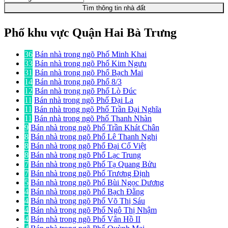
Tìm thông tin nhà đất
Phố khu vực Quận Hai Bà Trưng
36
Bán nhà trong ngõ Phố Minh Khai
33
Bán nhà trong ngõ Phố Kim Ngưu
31
Bán nhà trong ngõ Phố Bạch Mai
14
Bán nhà trong ngõ Phố 8/3
12
Bán nhà trong ngõ Phố Lò Đúc
11
Bán nhà trong ngõ Phố Đại La
11
Bán nhà trong ngõ Phố Trần Đại Nghĩa
11
Bán nhà trong ngõ Phố Thanh Nhàn
9
Bán nhà trong ngõ Phố Trần Khát Chân
8
Bán nhà trong ngõ Phố Lê Thanh Nghị
8
Bán nhà trong ngõ Phố Đại Cổ Việt
8
Bán nhà trong ngõ Phố Lạc Trung
7
Bán nhà trong ngõ Phố Tạ Quang Bửu
7
Bán nhà trong ngõ Phố Trương Định
5
Bán nhà trong ngõ Phố Bùi Ngọc Dương
4
Bán nhà trong ngõ Phố Bạch Đằng
4
Bán nhà trong ngõ Phố Võ Thị Sáu
4
Bán nhà trong ngõ Phố Ngô Thị Nhậm
4
Bán nhà trong ngõ Phố Vân Hồ II