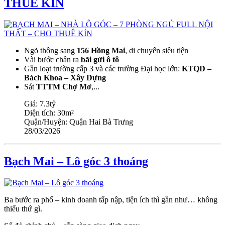
THUÊ KÍN
Ngõ thông sang
156 Hồng Mai
, di chuyển siêu tiện
Vài bước chân ra
bãi gửi ô tô
Gần loạt trường cấp 3 và các trường Đại học lớn:
KTQD –
Bách Khoa – Xây Dựng
Sát
TTTM Chợ Mơ
,...
Giá:
7.3tỷ
Diện tích:
30m²
Quận/Huyện:
Quận Hai Bà Trưng
28/03/2026
Bạch Mai – Lô góc 3 thoáng
Ba bước ra phố – kinh doanh tấp nập, tiện ích thì gần như… không
thiếu thứ gì.