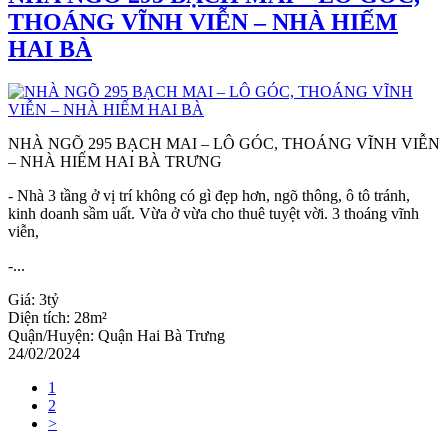
THOÁNG VĨNH VIỄN – NHÀ HIẾM
HAI BÀ
NHÀ NGÕ 295 BẠCH MAI – LÔ GÓC, THOÁNG VĨNH VIỄN
– NHÀ HIẾM HAI BÀ TRƯNG
- Nhà 3 tầng ở vị trí không có gì đẹp hơn, ngõ thông, ô tô tránh,
kinh doanh sầm uất. Vừa ở vừa cho thuê tuyệt vời. 3 thoáng vĩnh
viễn,
-...
Giá:
3tỷ
Diện tích:
28m²
Quận/Huyện:
Quận Hai Bà Trưng
24/02/2024
1
2
>