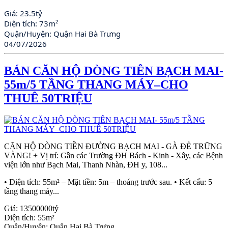
Giá:
23.5tỷ
Diện tích:
73m²
Quận/Huyện:
Quận Hai Bà Trưng
04/07/2026
BÁN CĂN HỘ DÒNG TIÊN BẠCH MAI-
55m/5 TẦNG THANG MÁY–CHO
THUÊ 50TRIỆU
CĂN HỘ DÒNG TIỀN ĐƯỜNG BẠCH MAI - GÀ ĐẺ TRỮNG
VÀNG! + Vị trí: Gần các Trường ĐH Bách - Kinh - Xây, các Bệnh
viện lớn như Bạch Mai, Thanh Nhàn, ĐH y, 108...
• Diện tích: 55m² – Mặt tiền: 5m – thoáng trước sau. • Kết cấu: 5
tầng thang máy...
Giá:
13500000tỷ
Diện tích:
55m²
Quận/Huyện:
Quận Hai Bà Trưng