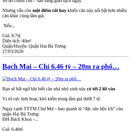
Sổ đỏ chính chủ – sẵn sàng giao dịch ngay.
Nhưng vẫn còn
một điểm rất hay
khiến căn này nổi bật hơn nhiều
căn khác cùng tầm giá.
Nếu...
Giá:
8.7tỷ
Diện tích:
40m²
Quận/Huyện:
Quận Hai Bà Trưng
27/03/2026
Bạch Mai – Chỉ 6.46 tỷ – 20m ra phố…
Bạn sẽ bất ngờ khi biết căn nhà nhỏ xinh này
có tới 2 lối vào
Vị trí cực linh hoạt, khó kiếm trong tầm giá dưới 7 tỷ.
Ngay cạnh TTTM Chợ Mơ – bao quanh là “đặc sản tiện ích” của
quận Hai Bà Trưng:
ĐH Bách Khoa –...
Giá:
6.46tỷ