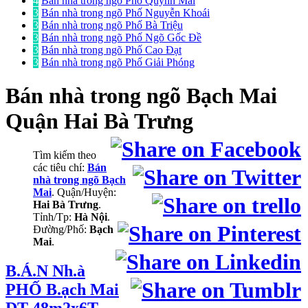
4
Bán nhà trong ngõ Phố Quỳnh Mai
3
Bán nhà trong ngõ Phố Nguyễn Khoái
3
Bán nhà trong ngõ Phố Bà Triệu
3
Bán nhà trong ngõ Phố Ngõ Gốc Đề
3
Bán nhà trong ngõ Phố Cao Đạt
3
Bán nhà trong ngõ Phố Giải Phóng
Bán nhà trong ngõ
Bạch Mai
Quận Hai Bà Trưng
Tìm kiếm theo
các tiêu chí:
Bán
nhà trong ngõ Bạch
Mai
. Quận/Huyện:
Hai Bà Trưng
.
Tỉnh/Tp:
Hà Nội
.
Đường/Phố:
Bạch
Mai
.
B.Á.N Nh.à
PHỐ B.ạch Mai
DT 48m2x6T