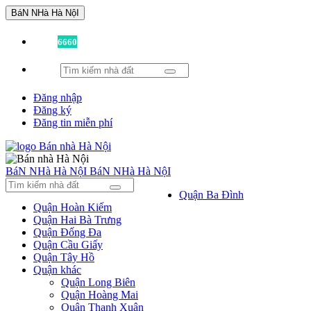
BáN NHà Hà NộI
Đã có
6660
tin được đăng!
Đăng nhập
Đăng ký
Đăng tin miễn phí
BáN NHà Hà NộI
BáN NHà Hà NộI
Quận Ba Đình
Quận Hoàn Kiếm
Quận Hai Bà Trưng
Quận Đống Đa
Quận Cầu Giấy
Quận Tây Hồ
Quận khác
Quận Long Biên
Quận Hoàng Mai
Quận Thanh Xuân