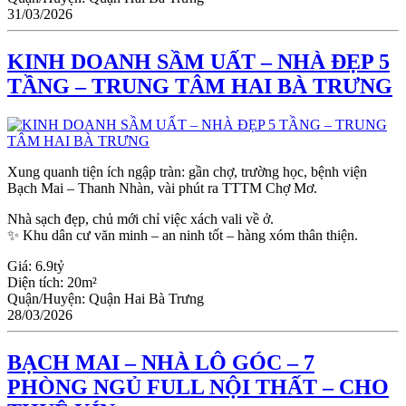
31/03/2026
KINH DOANH SẦM UẤT – NHÀ ĐẸP 5
TẦNG – TRUNG TÂM HAI BÀ TRƯNG
Xung quanh tiện ích ngập tràn: gần chợ, trường học, bệnh viện
Bạch Mai – Thanh Nhàn, vài phút ra TTTM Chợ Mơ.
Nhà sạch đẹp, chủ mới chỉ việc xách vali về ở.
✨ Khu dân cư văn minh – an ninh tốt – hàng xóm thân thiện.
Giá:
6.9tỷ
Diện tích:
20m²
Quận/Huyện:
Quận Hai Bà Trưng
28/03/2026
BẠCH MAI – NHÀ LÔ GÓC – 7
PHÒNG NGỦ FULL NỘI THẤT – CHO