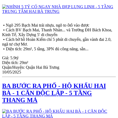
• Ngõ 295 Bạch Mai trải nhựa, ngõ to ôtô vào được
• Cách BV Bạch Mai, Thanh Nhàn... và Trường ĐH Bách Khoa,
Kinh Tế, Xây Dựng 5' di chuyển
• Cách bờ hồ Hoàn Kiếm chỉ 5 phút di chuyển, gần vành đai 2.0,
ngã tư chợ Mơ.
• Diện tích: 29m², 5 tầng, 3PN đủ công năng, sẵn...
Giá:
5.9tỷ
Diện tích:
29m²
Quận/Huyện:
Quận Hai Bà Trưng
10/05/2025
BA BƯỚC RA PHỐ - HỘ KHẨU HAI
BÀ - 1 CĂN ĐỘC LẬP - 5 TẦNG
THANG MÁ