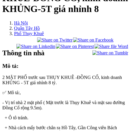
KHỦNG-5T giá nhỉnh 8
Hà Nội
Quận Tây Hồ
Phố Thụy Khuê
Thông tin nhà
Mô tả:
2 MẶT PHỐ trước sau THỤY KHUÊ -ĐỒNG CỔ, kinh doanh
KHỦNG - 5T giá nhỉnh 8 tỷ.
✅ Mô tả:,
- Vị trí nhà 2 mặt phố ( Mặt trước là Thụy Khuê và mặt sau đường
Đồng Cổ rộng 9.5m).
+ Ô tô tránh.
+ Nhà cách mấy bước chân ra Hồ Tây, Gần Công viên Bách