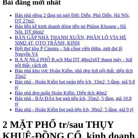
Bài đăng mới nhất
Bán nhà riêng 2 tầng tại ngõ Đức Diễn, Phú Diễn, Hà Nội,
DT 27m2,
Bán liền kề kinh doanh dòng tiền tại Phùng Khoang - Hà
Nội. DT 66m2
BÁN GẤP NHÀ THANH XUÂN, PHÂN LÔ VỈA HÈ
50M2 4T, OTO TRÁNH, KINH
Biệt thự khu P Ciputra – Sát công viên 66ha, mặt đại lộ
Nguyễn Vă
B.Á.N Nh.à PHỐ B.ạch Mai DT 48m2x6T thang máy - full
nội thất- cách ph
Bán nhà khu vực Hoàn Kiếm. nhà đẹp full nội thất. diện tích
35m2
Bán nhà - Hoàn Kiếm bạt ngàn tiện ích, 33m2, 5 tầng, giá 9.8
tỷ
Bán nhà đẹp quận Hoàn Kiếm. Diện tích 40m2
Bán nhà - BÁt ĐÀn bạt ngà tiện ích, 35m2, 5 tầng, giá 10.8
tỷ
Bán nhà - Hoàn Kiếm bạt ngà tiện ích, 30m2, 5 tầng, giá 9 tỷ
2 MẶT PHỐ tr/sau THỤY
KHUÊ-ĐỒNG CỔ, kinh doanh