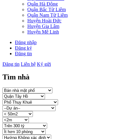
Quận Hà Đông
Quận Bắc Từ Liêm
Quận Nam Từ Liêm
Huyện Hoài Đức
Huyện Gia Lâm
Huyện Mê Linh
Đăng nhập
Đăng ký
Đăng tin
Đăng tin
Liên hệ
Ký gửi
Tìm nhà