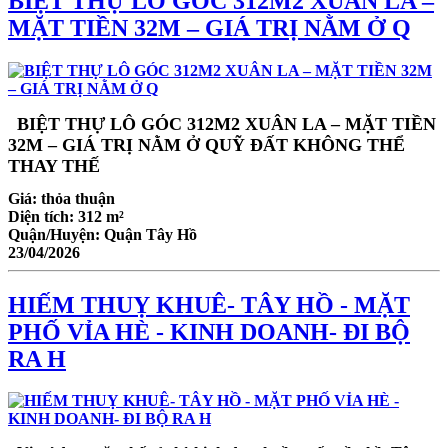
BIỆT THỰ LÔ GÓC 312M2 XUÂN LA –
MẶT TIỀN 32M – GIÁ TRỊ NẰM Ở Q
BIỆT THỰ LÔ GÓC 312M2 XUÂN LA – MẶT TIỀN
32M – GIÁ TRỊ NẰM Ở QUỸ ĐẤT KHÔNG THỂ
THAY THẾ
Giá:
thỏa thuận
Diện tích:
312 m²
Quận/Huyện:
Quận Tây Hồ
23/04/2026
HIẾM THUỴ KHUÊ- TÂY HỒ - MẶT
PHỐ VỈA HÈ - KINH DOANH- ĐI BỘ
RA H