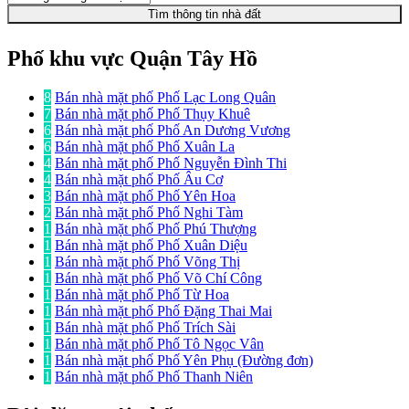
Tìm thông tin nhà đất
Phố khu vực Quận Tây Hồ
8
Bán nhà mặt phố Phố Lạc Long Quân
7
Bán nhà mặt phố Phố Thụy Khuê
6
Bán nhà mặt phố Phố An Dương Vương
6
Bán nhà mặt phố Phố Xuân La
4
Bán nhà mặt phố Phố Nguyễn Đình Thi
4
Bán nhà mặt phố Phố Âu Cơ
3
Bán nhà mặt phố Phố Yên Hoa
2
Bán nhà mặt phố Phố Nghi Tàm
1
Bán nhà mặt phố Phố Phú Thượng
1
Bán nhà mặt phố Phố Xuân Diệu
1
Bán nhà mặt phố Phố Võng Thị
1
Bán nhà mặt phố Phố Võ Chí Công
1
Bán nhà mặt phố Phố Từ Hoa
1
Bán nhà mặt phố Phố Đặng Thai Mai
1
Bán nhà mặt phố Phố Trích Sài
1
Bán nhà mặt phố Phố Tô Ngọc Vân
1
Bán nhà mặt phố Phố Yên Phụ (Đường đơn)
1
Bán nhà mặt phố Phố Thanh Niên