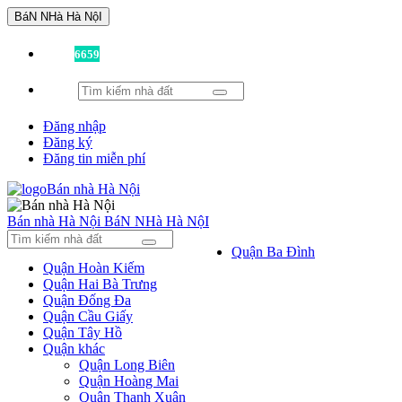
BáN NHà Hà NộI
Đã có
6659
tin được đăng!
Đăng nhập
Đăng ký
Đăng tin miễn phí
Bán nhà Hà Nội
BáN NHà Hà NộI
Quận Ba Đình
Quận Hoàn Kiếm
Quận Hai Bà Trưng
Quận Đống Đa
Quận Cầu Giấy
Quận Tây Hồ
Quận khác
Quận Long Biên
Quận Hoàng Mai
Quận Thanh Xuân