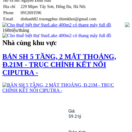
Họ và tên
Nguyễn Đình Anh
Địa chỉ
229 Mipec Tây Sơn, Đống Đa, Hà Nội.
Phone
0912693596
Email
dinhanh82.truongphuc.thienkhoi@gmail.com
Cho thuê biệt thự StarLake 400m2 có thang máy full đồ
168triệu/tháng
Nhà cùng khu vực
BÁN SH 5 TẦNG, 2 MẶT THOÁNG,
Đ.21M - TRỤC CHÍNH KẾT NỐI
CIPUTRA -
Giá: 
59.2tỷ