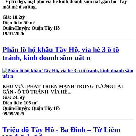
- Vị trí đẹp, mặt phố vỉa hè kinh doanh sầm uất ,gần hồ
Tây
mát mẻ ở sướng,
Giá:
18.2tỷ
Diện tích:
50 m²
Quận/Huyện:
Quận Tây Hồ
19/01/2026
Phân lô hộ khẩu Tây Hồ, vỉa hè 3 ô tô
tránh, kinh doanh sầm uất n
KHU VỰC PHÁT TRIỂN MẠNH TRONG TƯƠNG LAI
GẦN - Ô TÔ TRÁNH, VỈA HÈ...
Giá:
24.5tỷ
Diện tích:
105 m²
Quận/Huyện:
Quận Tây Hồ
09/09/2025
Triệu đô Tây Hồ - Ba Đình – Từ Liêm