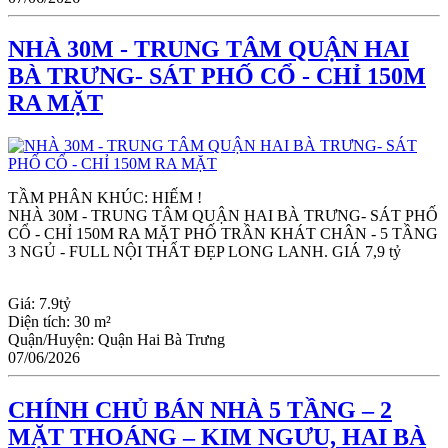
NHÀ 30M - TRUNG TÂM QUẬN HAI
BÀ TRƯNG- SÁT PHỐ CỔ - CHỈ 150M
RA MẶT
TẦM PHÂN KHÚC: HIẾM !
NHÀ 30M - TRUNG TÂM QUẬN HAI BÀ TRƯNG- SÁT PHỐ 
CỔ - CHỈ 150M RA MẶT PHỐ TRẦN KHÁT CHÂN - 5 TẦNG 
3 NGỦ - FULL NỘI THẤT ĐẸP LONG LANH. GIÁ 7,9 tỷ
Giá:
7.9tỷ
Diện tích:
30 m²
Quận/Huyện:
Quận Hai Bà Trưng
07/06/2026
CHÍNH CHỦ BÁN NHÀ 5 TẦNG – 2
MẶT THOÁNG – KIM NGƯU, HAI BÀ