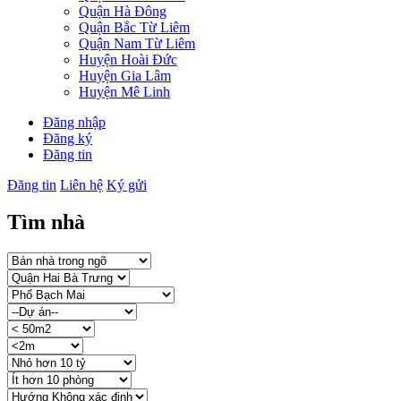
Quận Hà Đông
Quận Bắc Từ Liêm
Quận Nam Từ Liêm
Huyện Hoài Đức
Huyện Gia Lâm
Huyện Mê Linh
Đăng nhập
Đăng ký
Đăng tin
Đăng tin
Liên hệ
Ký gửi
Tìm nhà