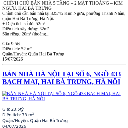
CHÍNH CHỦ BÁN NHÀ 5 TẦNG – 2 MẶT THOÁNG – KIM
NGƯU, HAI BÀ TRƯNG
Chính chủ cần bán nhà tại 325/45 Kim Ngưu, phường Thanh Nhàn,
quận Hai Bà Trưng, Hà Nội.
+ Diện tích sổ đỏ: 52m²
Diện tích xây dựng: 32m²
Sân riêng: 20m² (thoáng...
Giá:
9.5tỷ
Diện tích:
52 m²
Quận/Huyện:
Quận Hai Bà Trưng
15/07/2026
BÁN NHÀ HÀ NỘI TẠI SỐ 6, NGÕ 433
BẠCH MAI, HAI BÀ TRƯNG, HÀ NỘI
Giá:
23.5tỷ
Diện tích:
73 m²
Quận/Huyện:
Quận Hai Bà Trưng
04/07/2026