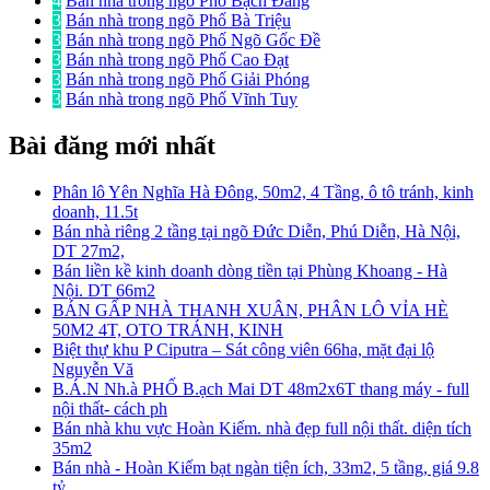
4
Bán nhà trong ngõ Phố Bạch Đằng
3
Bán nhà trong ngõ Phố Bà Triệu
3
Bán nhà trong ngõ Phố Ngõ Gốc Đề
3
Bán nhà trong ngõ Phố Cao Đạt
3
Bán nhà trong ngõ Phố Giải Phóng
3
Bán nhà trong ngõ Phố Vĩnh Tuy
Bài đăng mới nhất
Phân lô Yên Nghĩa Hà Đông, 50m2, 4 Tầng, ô tô tránh, kinh
doanh, 11.5t
Bán nhà riêng 2 tầng tại ngõ Đức Diễn, Phú Diễn, Hà Nội,
DT 27m2,
Bán liền kề kinh doanh dòng tiền tại Phùng Khoang - Hà
Nội. DT 66m2
BÁN GẤP NHÀ THANH XUÂN, PHÂN LÔ VỈA HÈ
50M2 4T, OTO TRÁNH, KINH
Biệt thự khu P Ciputra – Sát công viên 66ha, mặt đại lộ
Nguyễn Vă
B.Á.N Nh.à PHỐ B.ạch Mai DT 48m2x6T thang máy - full
nội thất- cách ph
Bán nhà khu vực Hoàn Kiếm. nhà đẹp full nội thất. diện tích
35m2
Bán nhà - Hoàn Kiếm bạt ngàn tiện ích, 33m2, 5 tầng, giá 9.8
tỷ