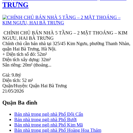
TRƯNG
CHÍNH CHỦ BÁN NHÀ 5 TẦNG – 2 MẶT THOÁNG – KIM
NGƯU, HAI BÀ TRƯNG
Chính chủ cần bán nhà tại 325/45 Kim Ngưu, phường Thanh Nhàn,
quận Hai Bà Trưng, Hà Nội.
+ Diện tích sổ đỏ: 52m²
Diện tích xây dựng: 32m²
Sân riêng: 20m² (thoáng...
Giá:
9.8tỷ
Diện tích:
52 m²
Quận/Huyện:
Quận Hai Bà Trưng
21/05/2026
Quận Ba đình
Bán nhà trong ngõ nhà Phố Đội Cấn
Bán nhà trong ngõ nhà Phố Bưởi
Bán nhà trong ngõ nhà Phố Kim Mã
Bán nhà trong ngõ nhà Phố Hoàng Hoa Thám