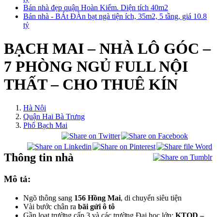
Bán nhà đẹp quận Hoàn Kiếm. Diện tích 40m2
Bán nhà - BÁt ĐÀn bạt ngà tiện ích, 35m2, 5 tầng, giá 10.8
tỷ
BẠCH MAI – NHÀ LÔ GÓC –
7 PHÒNG NGỦ FULL NỘI
THẤT – CHO THUÊ KÍN
Hà Nội
Quận Hai Bà Trưng
Phố Bạch Mai
Thông tin nhà
Mô tả:
Ngõ thông sang
156 Hồng Mai
, di chuyển siêu tiện
Vài bước chân ra
bãi gửi ô tô
Gần loạt trường cấp 3 và các trường Đại học lớn:
KTQD –