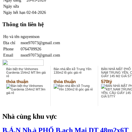
Ngày sửa
Ngày hết hạn
02-04-2026
Thông tin liên hệ
Họ và tên
nguyentson
Địa chỉ
nson97073@gmail.com
Phone
0764709926
Email
nson97073@gmail.com
Bán biệt thự Vinhomes
Bán nhà liền kề Trung Yên
BÁN NHÀ MẶT PHỐ
Gardenia 154m2 MT:9m giá
130m2 lô góc giá rẻ
NAM TRUNG YÊN, 
rẻ
GIẤY 145 M2 GIÁ 57
thỏa thuận
thỏa thuận
570tỷ
Nhà cùng khu vực
B.Á.N Nh.à PHỐ B.ạch Mai DT 48m2x6T