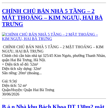
CHÍNH CHỦ BÁN NHÀ 5 TẦNG – 2
MẶT THOÁNG – KIM NGƯU, HAI BÀ
TRƯNG
CHÍNH CHỦ BÁN NHÀ 5 TẦNG – 2 MẶT THOÁNG – KIM
NGƯU, HAI BÀ TRƯNG
Chính chủ cần bán nhà tại 325/45 Kim Ngưu, phường Thanh Nhàn,
quận Hai Bà Trưng, Hà Nội.
+ Diện tích sổ đỏ: 52m²
Diện tích xây dựng: 32m²
Sân riêng: 20m² (thoáng...
Giá:
9.5tỷ
Diện tích:
52 m²
Quận/Huyện:
Quận Hai Bà Trưng
30/06/2026
B.á.n Nhà khu Bách Khoa DT 130m2 mặt