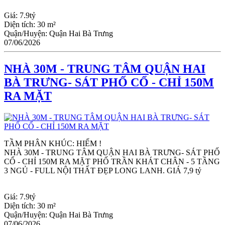
Giá:
7.9tỷ
Diện tích:
30 m²
Quận/Huyện:
Quận Hai Bà Trưng
07/06/2026
NHÀ 30M - TRUNG TÂM QUẬN HAI
BÀ TRƯNG- SÁT PHỐ CỔ - CHỈ 150M
RA MẶT
TẦM PHÂN KHÚC: HIẾM !
NHÀ 30M - TRUNG TÂM QUẬN HAI BÀ TRƯNG- SÁT PHỐ 
CỔ - CHỈ 150M RA MẶT PHỐ TRẦN KHÁT CHÂN - 5 TẦNG 
3 NGỦ - FULL NỘI THẤT ĐẸP LONG LANH. GIÁ 7,9 tỷ
Giá:
7.9tỷ
Diện tích:
30 m²
Quận/Huyện:
Quận Hai Bà Trưng
07/06/2026