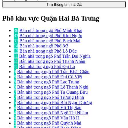
Tìm thông tin nhà đất
Phố khu vực Quận Hai Bà Trưng
36
Bán nhà trong ngõ Phố Minh Khai
33
Bán nhà trong ngõ Phố Kim Ngưu
31
Bán nhà trong ngõ Phố Bạch Mai
14
Bán nhà trong ngõ Phố 8/3
12
Bán nhà trong ngõ Phố Lò Đúc
11
Bán nhà trong ngõ Phố Trần Đại Nghĩa
11
Bán nhà trong ngõ Phố Thanh Nhàn
11
Bán nhà trong ngõ Phố Đại La
9
Bán nhà trong ngõ Phố Trần Khát Chân
8
Bán nhà trong ngõ Phố Đại Cổ Việt
8
Bán nhà trong ngõ Phố Lạc Trung
8
Bán nhà trong ngõ Phố Lê Thanh Nghị
7
Bán nhà trong ngõ Phố Tạ Quang Bửu
7
Bán nhà trong ngõ Phố Trương Định
5
Bán nhà trong ngõ Phố Bùi Ngọc Dương
4
Bán nhà trong ngõ Phố Võ Thị Sáu
4
Bán nhà trong ngõ Phố Ngô Thị Nhậm
4
Bán nhà trong ngõ Phố Vân Hồ II
4
Bán nhà trong ngõ Phố Quỳnh Mai