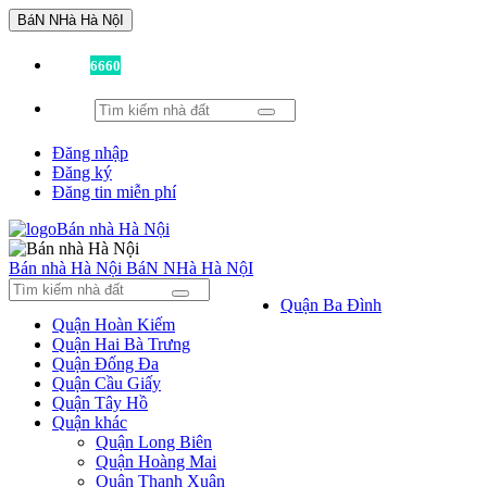
BáN NHà Hà NộI
Đã có
6660
tin được đăng!
Đăng nhập
Đăng ký
Đăng tin miễn phí
Bán nhà Hà Nội
BáN NHà Hà NộI
Quận Ba Đình
Quận Hoàn Kiếm
Quận Hai Bà Trưng
Quận Đống Đa
Quận Cầu Giấy
Quận Tây Hồ
Quận khác
Quận Long Biên
Quận Hoàng Mai
Quận Thanh Xuân