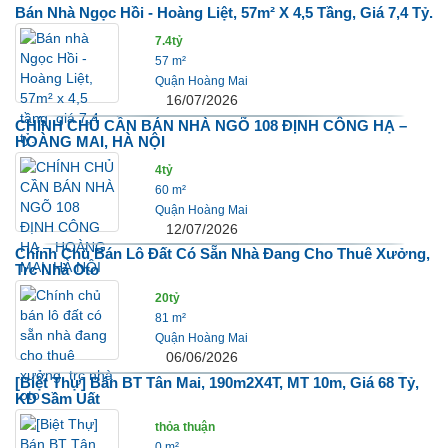
Bán Nhà Ngọc Hồi - Hoàng Liệt, 57m² X 4,5 Tầng, Giá 7,4 Tỷ.
7.4tỷ
57 m²
Quận Hoàng Mai
16/07/2026
CHÍNH CHỦ CẦN BÁN NHÀ NGÕ 108 ĐỊNH CÔNG HẠ –
HOÀNG MAI, HÀ NỘI
4tỷ
60 m²
Quận Hoàng Mai
12/07/2026
Chính Chủ Bán Lô Đất Có Sẵn Nhà Đang Cho Thuê Xưởng,
Trc Nhà Oto
20tỷ
81 m²
Quận Hoàng Mai
06/06/2026
[Biệt Thự] Bán BT Tân Mai, 190m2X4T, MT 10m, Giá 68 Tỷ,
KD Sầm Uất
thỏa thuận
0 m²