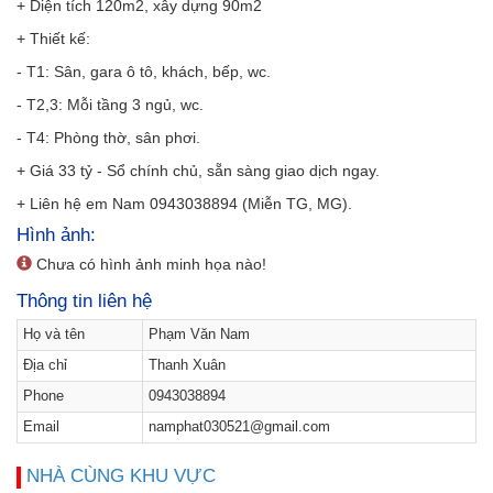
+ Diện tích 120m2, xây dựng 90m2
+ Thiết kế:
- T1: Sân, gara ô tô, khách, bếp, wc.
- T2,3: Mỗi tầng 3 ngủ, wc.
- T4: Phòng thờ, sân phơi.
+ Giá 33 tỷ - Sổ chính chủ, sẵn sàng giao dịch ngay.
+ Liên hệ em Nam 0943038894 (Miễn TG, MG).
Hình ảnh:
Chưa có hình ảnh minh họa nào!
Thông tin liên hệ
Họ và tên
Phạm Văn Nam
Địa chỉ
Thanh Xuân
Phone
0943038894
Email
namphat030521@gmail.com
NHÀ CÙNG KHU VỰC