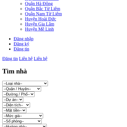
Quận Hà Đông
Quận Bắc Từ Liêm
Quận Nam Từ Liêm
Huyện Hoài Đức
Huyện Gia Lâm
Huyện Mê Linh
Đăng nhập
Đăng ký
Đăng tin
Đăng tin
Liên hệ
Liên hệ
Tìm nhà