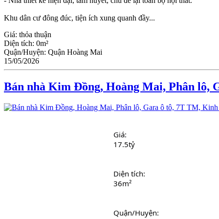
- Nhà thiết kế hiện đại, tâm huyết, chủ để lại toàn bộ nội thất.
Khu dân cư đông đúc, tiện ích xung quanh đầy...
Giá:
thỏa thuận
Diện tích:
0m²
Quận/Huyện:
Quận Hoàng Mai
15/05/2026
Bán nhà Kim Đồng, Hoàng Mai, Phân lô, G
Giá:
17.5tỷ
Diện tích: 
36m²
Quận/Huyện: 