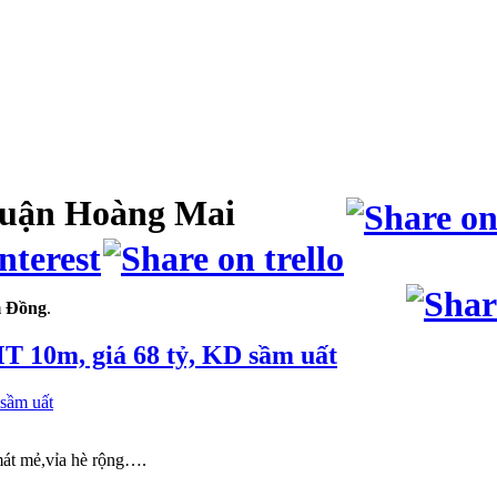
uận Hoàng Mai
 Đồng
.
 10m, giá 68 tỷ, KD sầm uất
 mát mẻ,vỉa hè rộng….