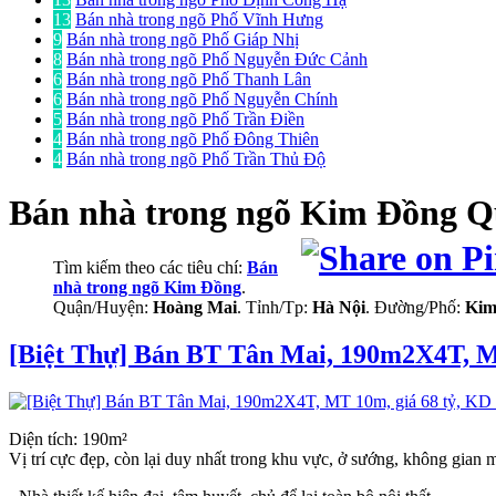
13
Bán nhà trong ngõ Phố Vĩnh Hưng
9
Bán nhà trong ngõ Phố Giáp Nhị
8
Bán nhà trong ngõ Phố Nguyễn Đức Cảnh
6
Bán nhà trong ngõ Phố Thanh Lân
6
Bán nhà trong ngõ Phố Nguyễn Chính
5
Bán nhà trong ngõ Phố Trần Điền
4
Bán nhà trong ngõ Phố Đông Thiên
4
Bán nhà trong ngõ Phố Trần Thủ Độ
Bán nhà trong ngõ
Kim Đồng Q
Tìm kiếm theo các tiêu chí:
Bán
nhà trong ngõ Kim Đồng
.
Quận/Huyện:
Hoàng Mai
. Tỉnh/Tp:
Hà Nội
. Đường/Phố:
Kim
[Biệt Thự] Bán BT Tân Mai, 190m2X4T, MT
Diện tích: 190m²
Vị trí cực đẹp, còn lại duy nhất trong khu vực, ở sướng, không gian