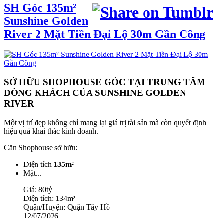
SH Góc 135m²
Sunshine Golden
River 2 Mặt Tiền Đại Lộ 30m Gần Công
SỞ HỮU SHOPHOUSE GÓC TẠI TRUNG TÂM
DÒNG KHÁCH CỦA SUNSHINE GOLDEN
RIVER
Một vị trí đẹp không chỉ mang lại giá trị tài sản mà còn quyết định
hiệu quả khai thác kinh doanh.
Căn Shophouse sở hữu:
Diện tích
135m²
Mặt...
Giá:
80tỷ
Diện tích:
134m²
Quận/Huyện:
Quận Tây Hồ
12/07/2026