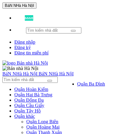
BáN NHà Hà NộI
Đã có
6660
tin được đăng!
Đăng nhập
Đăng ký
Đăng tin miễn phí
BáN NHà Hà NộI
BáN NHà Hà NộI
Quận Ba Đình
Quận Hoàn Kiếm
Quận Hai Bà Trưng
Quận Đống Đa
Quận Cầu Giấy
Quận Tây Hồ
Quận khác
Quận Long Biên
Quận Hoàng Mai
Quận Thanh Xuân