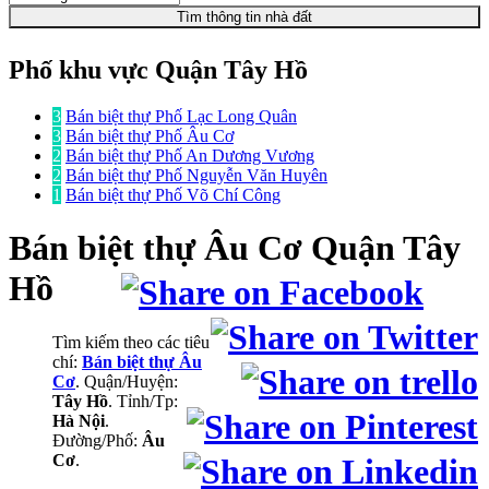
Tìm thông tin nhà đất
Phố khu vực Quận Tây Hồ
3
Bán biệt thự Phố Lạc Long Quân
3
Bán biệt thự Phố Âu Cơ
2
Bán biệt thự Phố An Dương Vương
2
Bán biệt thự Phố Nguyễn Văn Huyên
1
Bán biệt thự Phố Võ Chí Công
Bán biệt thự
Âu Cơ Quận Tây
Hồ
Tìm kiếm theo các tiêu
chí:
Bán biệt thự Âu
Cơ
. Quận/Huyện:
Tây Hồ
. Tỉnh/Tp:
Hà Nội
.
Đường/Phố:
Âu
Cơ
.