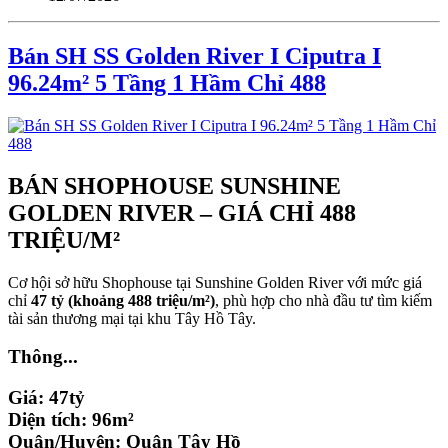
Bán SH SS Golden River I Ciputra I
96.24m² 5 Tầng 1 Hầm Chỉ 488
BÁN SHOPHOUSE SUNSHINE
GOLDEN RIVER – GIÁ CHỈ 488
TRIỆU/M²
Cơ hội sở hữu Shophouse tại Sunshine Golden River với mức giá
chỉ
47 tỷ (khoảng 488 triệu/m²)
, phù hợp cho nhà đầu tư tìm kiếm
tài sản thương mại tại khu Tây Hồ Tây.
Thông...
Giá:
47tỷ
Diện tích:
96m²
Quận/Huyện:
Quận Tây Hồ