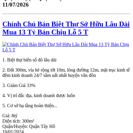
11/07/2026
Chính Chủ Bán Biệt Thự Sở Hữu Lâu Dài
Mua 13 Tỷ Bán Chịu Lỗ 5 T
1. Biệt thự biển sổ đỏ lâu dài
2. Đất 300m, vỉa hè rộng tới 10m, lòng đường 12m, mặt trục kinh tế
đêm kinh doanh 24/7 sầm uất nhất huyện vân đồn
3. Giám Giá 33%
4. Vị trí đắc địa, kinh doanh được luôn
5. Cơ sở hạ tầng hoàn thiện...
Giá:
8tỷ
Diện tích:
300m²
Quận/Huyện:
Quận Tây Hồ
10/01/2024