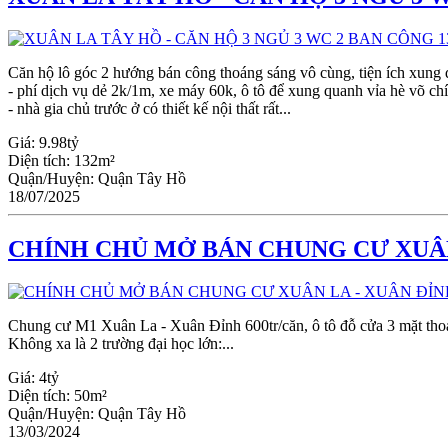
Căn hộ lô góc 2 hướng bán công thoáng sáng vô cùng, tiện ích xung 
- phí dịch vụ dẻ 2k/1m, xe máy 60k, ô tô để xung quanh vỉa hè võ ch
- nhà gia chủ trước ở có thiết kế nội thất rất...
Giá:
9.98tỷ
Diện tích:
132m²
Quận/Huyện:
Quận Tây Hồ
18/07/2025
CHÍNH CHỦ MỞ BÁN CHUNG CƯ XUÂN L
Chung cư M1 Xuân La - Xuân Đỉnh 600tr/căn, ô tô đỗ cửa 3 mặt tho
Không xa là 2 trường đại học lớn:...
Giá:
4tỷ
Diện tích:
50m²
Quận/Huyện:
Quận Tây Hồ
13/03/2024