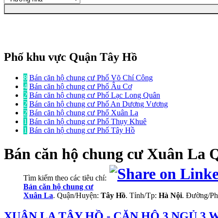
Phố khu vực Quận Tây Hồ
8
Bán căn hộ chung cư Phố Võ Chí Công
4
Bán căn hộ chung cư Phố Âu Cơ
2
Bán căn hộ chung cư Phố Lạc Long Quân
2
Bán căn hộ chung cư Phố An Dương Vương
2
Bán căn hộ chung cư Phố Xuân La
1
Bán căn hộ chung cư Phố Thụy Khuê
1
Bán căn hộ chung cư Phố Tây Hồ
Bán căn hộ chung cư
Xuân La 
Tìm kiếm theo các tiêu chí:
Bán căn hộ chung cư
Xuân La
. Quận/Huyện:
Tây Hồ
. Tỉnh/Tp:
Hà Nội
. Đường/P
XUÂN LA TÂY HỒ - CĂN HỘ 3 NGỦ 3 