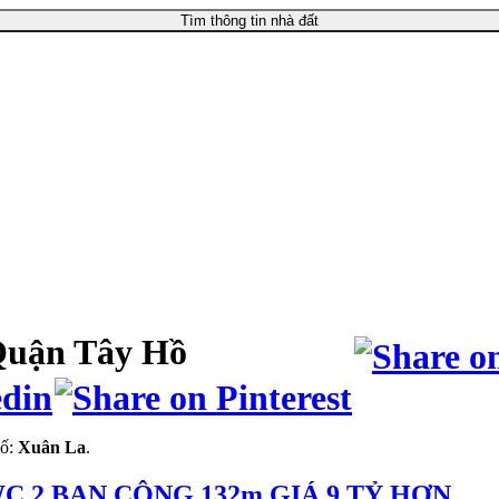
Tìm thông tin nhà đất
Quận Tây Hồ
hố:
Xuân La
.
WC 2 BAN CÔNG 132m GIÁ 9 TỶ HƠN