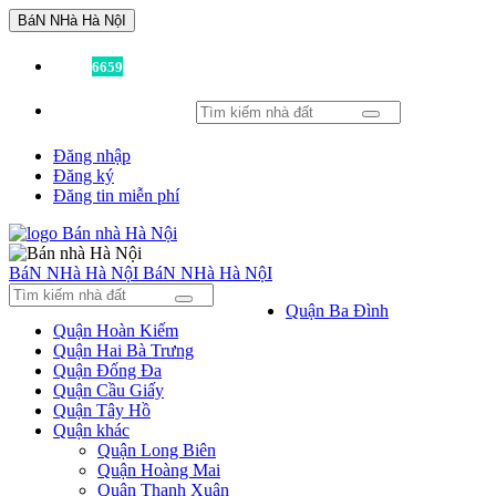
BáN NHà Hà NộI
Đã có
6659
tin được đăng!
Đăng nhập
Đăng ký
Đăng tin miễn phí
BáN NHà Hà NộI
BáN NHà Hà NộI
Quận Ba Đình
Quận Hoàn Kiếm
Quận Hai Bà Trưng
Quận Đống Đa
Quận Cầu Giấy
Quận Tây Hồ
Quận khác
Quận Long Biên
Quận Hoàng Mai
Quận Thanh Xuân