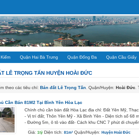
 Kiếm
Quận Hai Bà Trưng
Quận Đống Đa
Quận Cầu Giấy
ẤT
LÊ TRỌNG TẤN HUYỆN HOÀI ĐỨC
m theo các tiêu chí:
Bán đất Lê Trọng Tấn
. Quận/Huyện:
Hoài Đức
.
ủ Cần Bán 81M2 Tại Bình Yên Hòa Lạc
Chính chủ cần bán đất Hòa Lạc địa chỉ: Đất Yên Mỹ, Thạc
- Vị trí đất; Thôn Yên Mỹ - Xã Bình Yên - Diện tích sổ 68
- Đường 5m, ô tô vào đất- Cách khu CNC 7 phút di chuyển
Giá:
Diện tích:
Quận/Huyện:
1tỷ
81m²
Huyện Hoài Đức