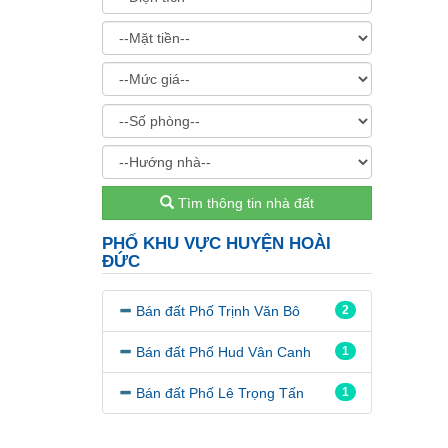
Tìm thông tin nhà đất
PHỐ KHU VỰC HUYỆN HOÀI
ĐỨC
Bán đất Phố Trịnh Văn Bô
2
Bán đất Phố Hud Vân Canh
1
Bán đất Phố Lê Trọng Tấn
1