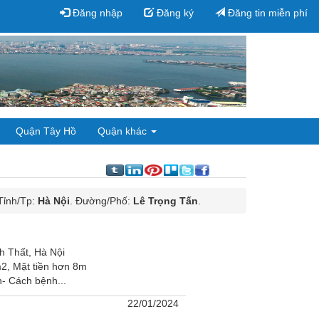
Đăng nhập
Đăng ký
Đăng tin miễn phí
Quận Tây Hồ
Quận khác
 Tỉnh/Tp:
Hà Nội
. Đường/Phố:
Lê Trọng Tấn
.
h Thất, Hà Nội
 m2, Mặt tiền hơn 8m
- Cách bệnh...
22/01/2024