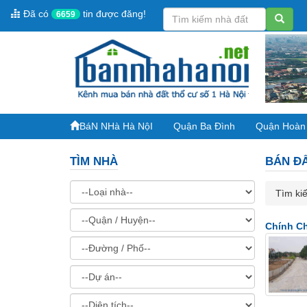
Đã có
tin được đăng!
6659
BáN NHà Hà NộI
Quận Ba Đình
Quận Hoàn
TÌM NHÀ
BÁN Đ
Tìm kiế
Chính Ch