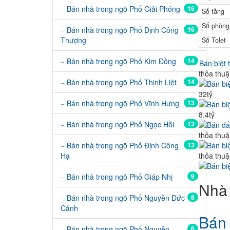
Bán nhà trong ngõ Phố Giải Phóng
16
Số tầng
Số phòng
Bán nhà trong ngõ Phố Định Công
16
Thượng
Số Tolet
Bán nhà trong ngõ Phố Kim Đồng
14
Bán biệt
thỏa thu
Bán nhà trong ngõ Phố Thịnh Liệt
14
32tỷ
Bán nhà trong ngõ Phố Vĩnh Hưng
13
8.4tỷ
Bán nhà trong ngõ Phố Ngọc Hồi
13
thỏa thu
Bán nhà trong ngõ Phố Định Công
13
Hạ
thỏa thu
Bán nhà trong ngõ Phố Giáp Nhị
9
Nhà 
Bán nhà trong ngõ Phố Nguyễn Đức
8
Cảnh
Bán 
Bán nhà trong ngõ Phố Nguyễn
6