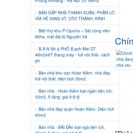
Phùng Khoang - Hà Nội. DT 66m2
BÁN GẤP NHÀ THANH XUÂN, PHÂN LÔ
VỈA HÈ 50M2 4T, OTO TRÁNH, KINH
Biệt thự khu P Ciputra – Sát công viên
66ha, mặt đại lộ Nguyễn Vă
Chín
B.Á.N Nh.à PHỐ B.ạch Mai DT
48m2x6T thang máy - full nội thất- cách
ph
Bán nhà khu vực Hoàn Kiếm. nhà đẹp
full nội thất. diện tích 35m2
Bán nhà - Hoàn Kiếm bạt ngàn tiện ích,
33m2, 5 tầng, giá 9.8 tỷ
Bán nhà đẹp quận Hoàn Kiếm. Diện tích
40m2
Bán nhà - BÁt ĐÀn bạt ngà tiện ích,
35m2, 5 tầng, giá 10.8 tỷ