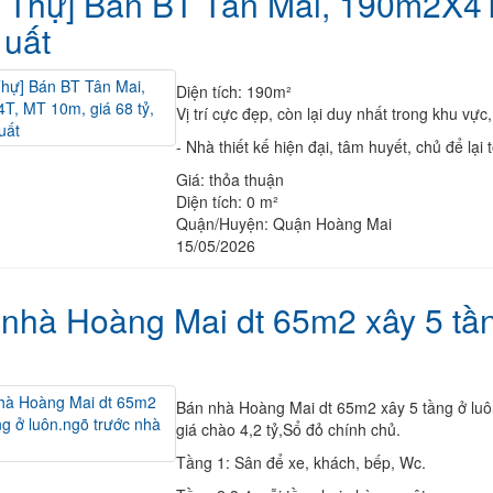
t Thự] Bán BT Tân Mai, 190m2X4T
 uất
Diện tích: 190m²
Vị trí cực đẹp, còn lại duy nhất trong khu v
- Nhà thiết kế hiện đại, tâm huyết, chủ để lại 
Giá:
thỏa thuận
Diện tích:
0 m²
Quận/Huyện:
Quận Hoàng Mai
15/05/2026
nhà Hoàng Mai dt 65m2 xây 5 tần
Bán nhà Hoàng Mai dt 65m2 xây 5 tầng ở luôn
giá chào 4,2 tỷ,Sổ đỏ chính chủ.
Tầng 1: Sân để xe, khách, bếp, Wc.