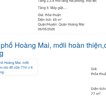
Tầng 2,3,4 mỗi tầng hai phòng, một wc.
Tầng 5: Máy giặt,...
Giá:
thỏa thuận
Diện tích:
65 m²
Quận/Huyện:
Quận Hoàng Mai
06/05/2026
phố Hoàng Mai, mớii hoàn thiện,o
g
Giá: 
thỏa thu
Diện tích:
77 m²