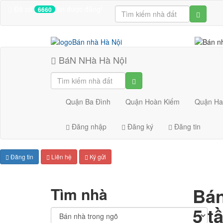
Đã có
tin được đăng!
6660
BáN NHà Hà NộI
Quận Ba Đình
Quận Hoàn Kiếm
Quận Ha
Đăng nhập
Đăng ký
Đăng tin
Đăng tin
Liên hệ
Ký gửi
Bán
Tìm nhà
5 t