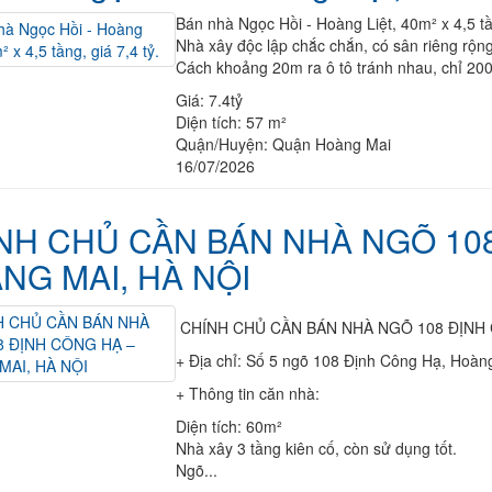
Bán nhà Ngọc Hồi - Hoàng Liệt, 40m² x 4,5 tầ
Nhà xây độc lập chắc chắn, có sân riêng rộng
Cách khoảng 20m ra ô tô tránh nhau, chỉ 200m
Giá:
7.4tỷ
Diện tích:
57 m²
Quận/Huyện:
Quận Hoàng Mai
16/07/2026
NH CHỦ CẦN BÁN NHÀ NGÕ 108
NG MAI, HÀ NỘI
CHÍNH CHỦ CẦN BÁN NHÀ NGÕ 108 ĐỊNH 
+ Địa chỉ: Số 5 ngõ 108 Định Công Hạ, Hoàng
+ Thông tin căn nhà:
Diện tích: 60m²
Nhà xây 3 tầng kiên cố, còn sử dụng tốt.
Ngõ...