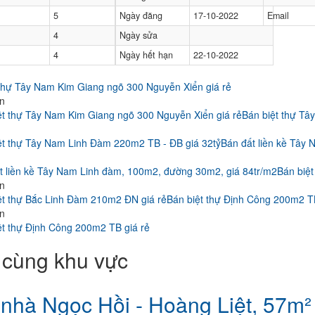
5
Ngày đăng
17-10-2022
Email
4
Ngày sửa
4
Ngày hết hạn
22-10-2022
 thự Tây Nam Kim Giang ngõ 300 Nguyễn Xiển giá rẻ
ận
Bán biệt thự Tâ
Bán đất liền kề Tây
Bán biệ
ận
Bán biệt thự Định Công 200m2 TB
ận
cùng khu vực
nhà Ngọc Hồi - Hoàng Liệt, 57m² x 