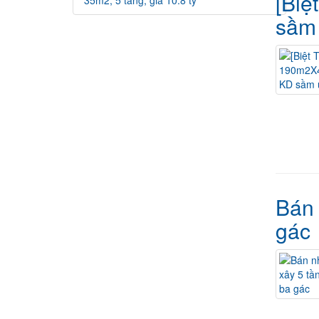
[Biệ
sầm
Bán 
gác