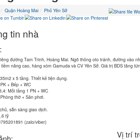
Quận Hoàng Mai
Phố Yên Sở
g tin nhà
:
iêng đường Tam Trinh, Hoàng Mai. Ngõ thông oto tránh, đường vào nh
c tiềm năng cao, hàng xóm Gamuda và CV Yên Sở. Giá trị BDS tăng từ
35m2 x 5 tầng. Thiết kế tiện dụng.
: PK + Bếp + WC
3,4: Mỗi tầng 1 PN + WC
 Phòng thờ + Sân phơi.
chủ, sẵn sàng giao dịch.
,6 tỷ
0795201891 (zalo/viber)
Vị trí 
ảnh: