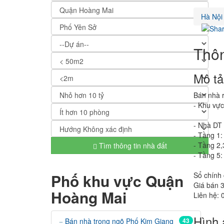
Hà Nội
Thôn
Mô tả
Bán nhà r
- Khu vự
- Nhà DT 
- Tầng 1
- Tầng 2,
Tìm thông tin nhà đất
- Tầng 5:
Sổ chính 
Phố khu vực Quận
Giá bán 3
Hoàng Mai
Liên hệ: 
Hình 
Bán nhà trong ngõ Phố Kim Giang
43