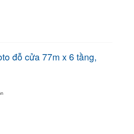
to đỗ cửa 77m x 6 tầng,
ận
 