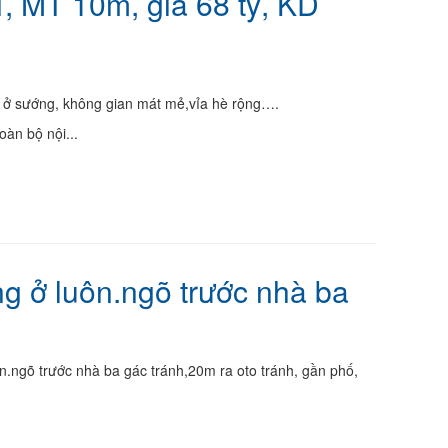
, MT 10m, giá 68 tỷ, KD
ực, ở sướng, không gian mát mẻ,vỉa hè rộng….
toàn bộ nội...
g ở luôn.ngõ trước nhà ba
.ngõ trước nhà ba gác tránh,20m ra oto tránh, gần phố,