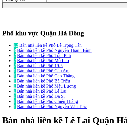
Phố khu vực Quận Hà Đông
12
Bán nhà liền kề Phố Lê Trọng Tấn
8
Bán nhà liền kề Phố Nguyễn Thanh Bình
2
Bán nhà liền kề Phố Trần Phú
2
Bán nhà liền kề Phố Mỗ Lao
2
Bán nhà liền kề Phố 19-5
1
Bán nhà liền kề Phố Cầu Am
1
Bán nhà liền kề Phố Cao Thắng
1
Bán nhà liền kề Phố Bà Triệu
1
Bán nhà liền kề Phố Mậu Lương
1
Bán nhà liền kề Phố Lê Lai
1
Bán nhà liền kề Phố Đa Sĩ
1
Bán nhà liền kề Phố Chiến Thắng
1
Bán nhà liền kề Phố Nguyễn Văn Trác
Bán nhà liền kề
Lê Lai Quận H