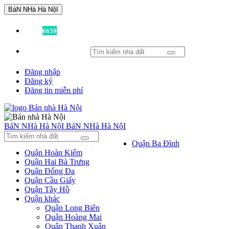
BáN NHà Hà NộI
Đã có
6659
tin được đăng!
Đăng nhập
Đăng ký
Đăng tin miễn phí
BáN NHà Hà NộI
BáN NHà Hà NộI
Quận Ba Đình
Quận Hoàn Kiếm
Quận Hai Bà Trưng
Quận Đống Đa
Quận Cầu Giấy
Quận Tây Hồ
Quận khác
Quận Long Biên
Quận Hoàng Mai
Quận Thanh Xuân