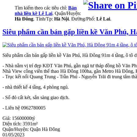
Tìm kiếm theo các tiêu chí:
Bán
nhà liền kề Lê Lai
. Quận/Huyện:
Hà Đông
. Tỉnh/Tp:
Hà Nội
. Đường/Phố:
Lê Lai
.
Siêu phẩm cần bán gấp liền kề Văn Phú, H
Siêu phẩm cần bán gấp liền kề Văn Phú, Hà Đông 91m 4 tầng, ô tô d
- Nhà nằm vị trí đẹp KĐT Văn Phú, gần ngã tư tháp đồng hồ Văn Ph
Nhà View công viên thể thao Hà Đông 100ha, gần Metro Hà Đông, K
- Trục kết nối Quang Trung - Trần Phú - Nguyễn Trãi đi trung tâm thà
- nhà thiết kế 4 tầng, 4 phòng ngủ.
- Sổ đỏ cất két, sẵn sàng giao dịch.
- Liên hệ 0962780005
Giá:
15600000tỷ
Diện tích:
3591m²
Quận/Huyện:
Quận Hà Đông
01/05/2023