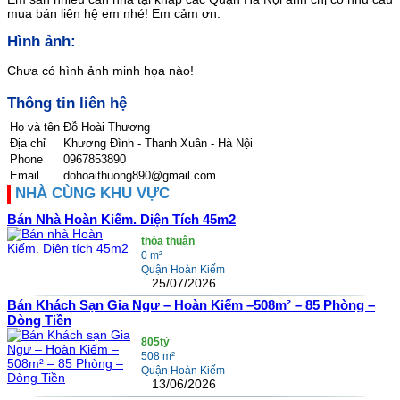
mua bán liên hệ em nhé! Em cảm ơn.
Hình ảnh:
Chưa có hình ảnh minh họa nào!
Thông tin liên hệ
Họ và tên
Đỗ Hoài Thương
Địa chỉ
Khương Đình - Thanh Xuân - Hà Nội
Phone
0967853890
Email
dohoaithuong890@gmail.com
NHÀ CÙNG KHU VỰC
Bán Nhà Hoàn Kiếm. Diện Tích 45m2
thỏa thuận
0 m²
Quận Hoàn Kiếm
25/07/2026
Bán Khách Sạn Gia Ngư – Hoàn Kiếm –508m² – 85 Phòng –
Dòng Tiền
805tỷ
508 m²
Quận Hoàn Kiếm
13/06/2026