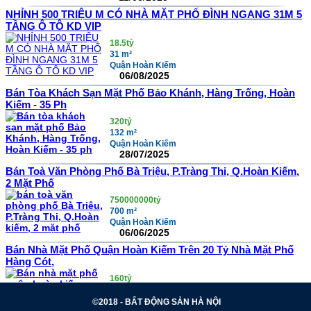
NHỈNH 500 TRIỆU M CÓ NHÀ MẶT PHỐ ĐÌNH NGANG 31M 5
TẦNG Ô TÔ KD VIP
18.5tỷ
31 m²
Quận Hoàn Kiếm
06/08/2025
Bán Tòa Khách Sạn Mặt Phố Bảo Khánh, Hàng Trống, Hoàn
Kiếm - 35 Ph
320tỷ
132 m²
Quận Hoàn Kiếm
28/07/2025
Bán Toà Văn Phòng Phố Bà Triệu, P.Tràng Thi, Q.Hoàn Kiếm,
2 Mặt Phố
750000000tỷ
700 m²
Quận Hoàn Kiếm
06/06/2025
Bán Nhà Mặt Phố Quận Hoàn Kiếm Trên 20 Tỷ Nhà Mặt Phố
Hàng Cót,
160tỷ
200 m²
Quận Hoàn Kiếm
©2018 -
BẤT ĐỘNG SẢN HÀ NỘI