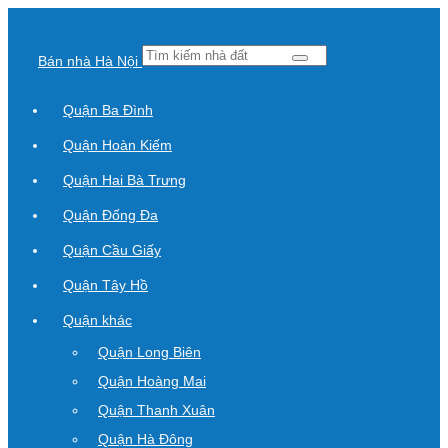
Bán nhà Hà Nội
Quận Ba Đình
Quận Hoàn Kiếm
Quận Hai Bà Trưng
Quận Đống Đa
Quận Cầu Giấy
Quận Tây Hồ
Quận khác
Quận Long Biên
Quận Hoàng Mai
Quận Thanh Xuân
Quận Hà Đông