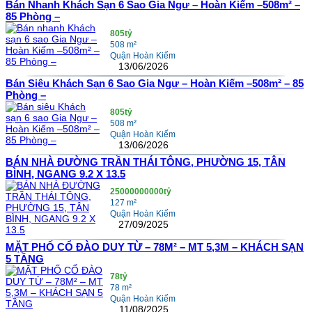
Bán Nhanh Khách Sạn 6 Sao Gia Ngư – Hoàn Kiếm –508m² –
85 Phòng –
805tỷ
508 m²
Quận Hoàn Kiếm
13/06/2026
Bán Siêu Khách Sạn 6 Sao Gia Ngư – Hoàn Kiếm –508m² – 85
Phòng –
805tỷ
508 m²
Quận Hoàn Kiếm
13/06/2026
BÁN NHÀ ĐƯỜNG TRẦN THÁI TÔNG, PHƯỜNG 15, TÂN
BÌNH, NGANG 9.2 X 13.5
25000000000tỷ
127 m²
Quận Hoàn Kiếm
27/09/2025
MẶT PHỐ CỔ ĐÀO DUY TỪ – 78M² – MT 5,3M – KHÁCH SẠN
5 TẦNG
78tỷ
78 m²
Quận Hoàn Kiếm
11/08/2025