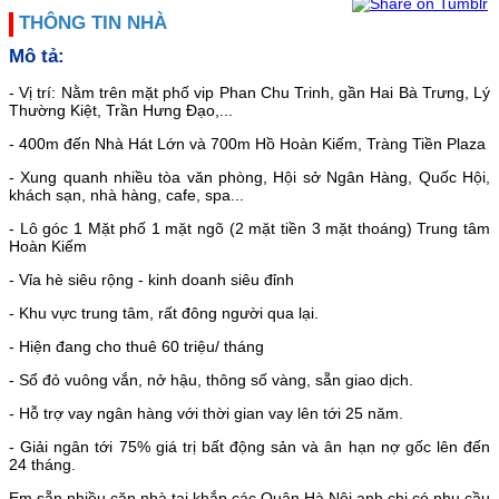
THÔNG TIN NHÀ
Mô tả:
- Vị trí: Nằm trên mặt phố vip Phan Chu Trinh, gần Hai Bà Trưng, Lý
Thường Kiệt, Trần Hưng Đạo,...
- 400m đến Nhà Hát Lớn và 700m Hồ Hoàn Kiếm, Tràng Tiền Plaza
- Xung quanh nhiều tòa văn phòng, Hội sở Ngân Hàng, Quốc Hội,
khách sạn, nhà hàng, cafe, spa...
- Lô góc 1 Mặt phố 1 mặt ngõ (2 mặt tiền 3 mặt thoáng) Trung tâm
Hoàn Kiếm
- Vỉa hè siêu rộng - kinh doanh siêu đỉnh
- Khu vực trung tâm, rất đông người qua lại.
- Hiện đang cho thuê 60 triệu/ tháng
- Sổ đỏ vuông vắn, nở hậu, thông số vàng, sẵn giao dịch.
- Hỗ trợ vay ngân hàng với thời gian vay lên tới 25 năm.
- Giải ngân tới 75% giá trị bất động sản và ân hạn nợ gốc lên đến
24 tháng.
Em sẵn nhiều căn nhà tại khắp các Quận Hà Nội anh chị có nhu cầu