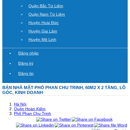
Quận Bắc Từ Liêm
Quận Nam Từ Liêm
Huyện Hoài Đức
Huyện Gia Lâm
Huyện Mê Linh
Đăng nhập
Đăng ký
Đăng tin
BÁN NHÀ MẶT PHỐ PHAN CHU TRINH, 60M2 X 2 TẦNG, LÔ
GÓC, KINH DOANH
Hà Nội
Quận Hoàn Kiếm
Phố Phan Chu Trinh