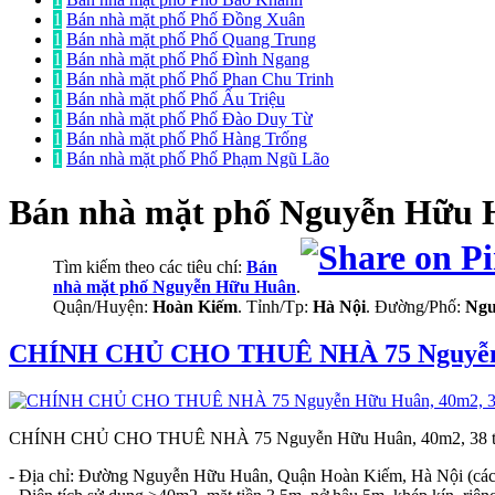
1
Bán nhà mặt phố Phố Đồng Xuân
1
Bán nhà mặt phố Phố Quang Trung
1
Bán nhà mặt phố Phố Đình Ngang
1
Bán nhà mặt phố Phố Phan Chu Trinh
1
Bán nhà mặt phố Phố Ấu Triệu
1
Bán nhà mặt phố Phố Đào Duy Từ
1
Bán nhà mặt phố Phố Hàng Trống
1
Bán nhà mặt phố Phố Phạm Ngũ Lão
Bán nhà mặt phố
Nguyễn Hữu 
Tìm kiếm theo các tiêu chí:
Bán
nhà mặt phố Nguyễn Hữu Huân
.
Quận/Huyện:
Hoàn Kiếm
. Tỉnh/Tp:
Hà Nội
. Đường/Phố:
Ngu
CHÍNH CHỦ CHO THUÊ NHÀ 75 Nguyễn H
CHÍNH CHỦ CHO THUÊ NHÀ 75 Nguyễn Hữu Huân, 40m2, 38 t
- Địa chỉ: Đường Nguyễn Hữu Huân, Quận Hoàn Kiếm, Hà Nội (cá