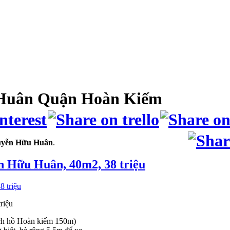
Huân Quận Hoàn Kiếm
yễn Hữu Huân
.
ữu Huân, 40m2, 38 triệu
riệu
ch hồ Hoàn kiếm 150m)