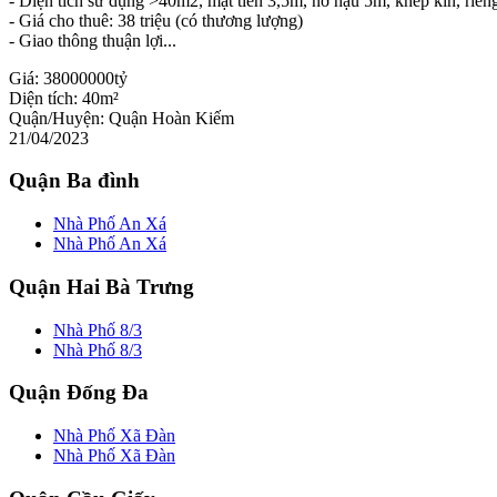
- Diện tích sử dụng >40m2, mặt tiền 3,5m, nở hậu 5m, khép kín, riêng
- Giá cho thuê: 38 triệu (có thương lượng)
- Giao thông thuận lợi...
Giá:
38000000tỷ
Diện tích:
40m²
Quận/Huyện:
Quận Hoàn Kiếm
21/04/2023
Quận Ba đình
Nhà Phố An Xá
Nhà Phố An Xá
Quận Hai Bà Trưng
Nhà Phố 8/3
Nhà Phố 8/3
Quận Đống Đa
Nhà Phố Xã Đàn
Nhà Phố Xã Đàn