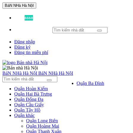
BáN NHà Hà NộI
Đã có
6660
tin được đăng!
Đăng nhập
Đăng ký
Đăng tin miễn phí
BáN NHà Hà NộI
BáN NHà Hà NộI
Quận Ba Đình
Quận Hoàn Kiếm
Quận Hai Bà Trưng
Quận Đống Đa
Quận Cầu Giấy
Quận Tây Hồ
Quận khác
Quận Long Biên
Quận Hoàng Mai
Quận Thanh Xuân