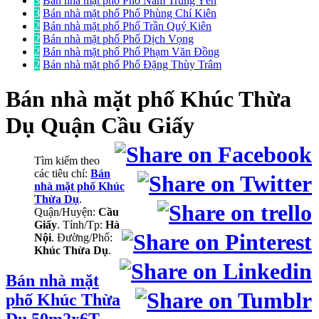
3
Bán nhà mặt phố Phố Nam Trung Yên
3
Bán nhà mặt phố Phố Phùng Chí Kiên
2
Bán nhà mặt phố Phố Trần Quý Kiên
2
Bán nhà mặt phố Phố Dịch Vọng
2
Bán nhà mặt phố Phố Phạm Văn Đồng
2
Bán nhà mặt phố Phố Đặng Thùy Trâm
Bán nhà mặt phố
Khúc Thừa
Dụ Quận Cầu Giấy
Tìm kiếm theo
các tiêu chí:
Bán
nhà mặt phố Khúc
Thừa Dụ
.
Quận/Huyện:
Cầu
Giấy
. Tỉnh/Tp:
Hà
Nội
. Đường/Phố:
Khúc Thừa Dụ
.
Bán nhà mặt
phố Khúc Thừa
Dụ 50m2x6T