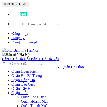
BáN NHà Hà NộI
Đã có
6660
tin được đăng!
Đăng nhập
Đăng ký
Đăng tin miễn phí
BáN NHà Hà NộI
BáN NHà Hà NộI
Quận Ba Đình
Quận Hoàn Kiếm
Quận Hai Bà Trưng
Quận Đống Đa
Quận Cầu Giấy
Quận Tây Hồ
Quận khác
Quận Long Biên
Quận Hoàng Mai
Quận Thanh Xuân