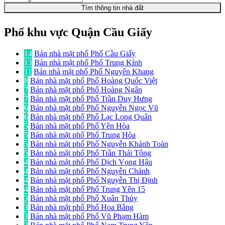
Tìm thông tin nhà đất
Phố khu vực Quận Cầu Giấy
14
Bán nhà mặt phố Phố Cầu Giấy
13
Bán nhà mặt phố Phố Trung Kính
11
Bán nhà mặt phố Phố Nguyễn Khang
8
Bán nhà mặt phố Phố Hoàng Quốc Việt
7
Bán nhà mặt phố Phố Hoàng Ngân
7
Bán nhà mặt phố Phố Trần Duy Hưng
6
Bán nhà mặt phố Phố Nguyễn Ngọc Vũ
6
Bán nhà mặt phố Phố Lạc Long Quân
5
Bán nhà mặt phố Phố Yên Hòa
5
Bán nhà mặt phố Phố Trung Hòa
5
Bán nhà mặt phố Phố Nguyễn Khánh Toàn
5
Bán nhà mặt phố Phố Trần Thái Tông
4
Bán nhà mặt phố Phố Dịch Vọng Hậu
4
Bán nhà mặt phố Phố Nguyễn Chánh
4
Bán nhà mặt phố Phố Nguyễn Thị Định
4
Bán nhà mặt phố Phố Trung Yên 15
3
Bán nhà mặt phố Phố Xuân Thủy
3
Bán nhà mặt phố Phố Hoa Bằng
3
Bán nhà mặt phố Phố Vũ Phạm Hàm