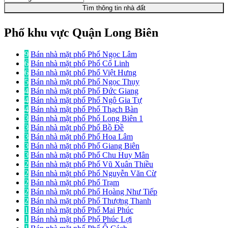
Tìm thông tin nhà đất
Phố khu vực Quận Long Biên
9
Bán nhà mặt phố Phố Ngọc Lâm
6
Bán nhà mặt phố Phố Cổ Linh
6
Bán nhà mặt phố Phố Việt Hưng
5
Bán nhà mặt phố Phố Ngọc Thụy
4
Bán nhà mặt phố Phố Đức Giang
4
Bán nhà mặt phố Phố Ngô Gia Tự
4
Bán nhà mặt phố Phố Thạch Bàn
3
Bán nhà mặt phố Phố Long Biên 1
3
Bán nhà mặt phố Phố Bồ Đề
3
Bán nhà mặt phố Phố Hoa Lâm
3
Bán nhà mặt phố Phố Giang Biên
3
Bán nhà mặt phố Phố Chu Huy Mân
2
Bán nhà mặt phố Phố Vũ Xuân Thiều
2
Bán nhà mặt phố Phố Nguyễn Văn Cừ
2
Bán nhà mặt phố Phố Trạm
2
Bán nhà mặt phố Phố Hoàng Như Tiếp
2
Bán nhà mặt phố Phố Thượng Thanh
1
Bán nhà mặt phố Phố Mai Phúc
1
Bán nhà mặt phố Phố Phúc Lợi