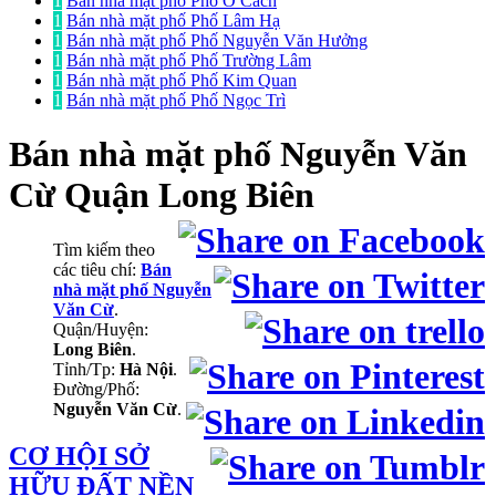
1
Bán nhà mặt phố Phố Ô Cách
1
Bán nhà mặt phố Phố Lâm Hạ
1
Bán nhà mặt phố Phố Nguyễn Văn Hưởng
1
Bán nhà mặt phố Phố Trường Lâm
1
Bán nhà mặt phố Phố Kim Quan
1
Bán nhà mặt phố Phố Ngọc Trì
Bán nhà mặt phố
Nguyễn Văn
Cừ Quận Long Biên
Tìm kiếm theo
các tiêu chí:
Bán
nhà mặt phố Nguyễn
Văn Cừ
.
Quận/Huyện:
Long Biên
.
Tỉnh/Tp:
Hà Nội
.
Đường/Phố:
Nguyễn Văn Cừ
.
CƠ HỘI SỞ
HỮU ĐẤT NỀN