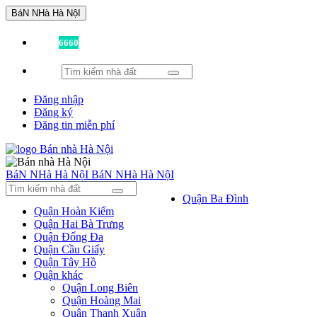
BáN NHà Hà NộI
Đã có
6660
tin được đăng!
Đăng nhập
Đăng ký
Đăng tin miễn phí
BáN NHà Hà NộI
BáN NHà Hà NộI
Quận Ba Đình
Quận Hoàn Kiếm
Quận Hai Bà Trưng
Quận Đống Đa
Quận Cầu Giấy
Quận Tây Hồ
Quận khác
Quận Long Biên
Quận Hoàng Mai
Quận Thanh Xuân