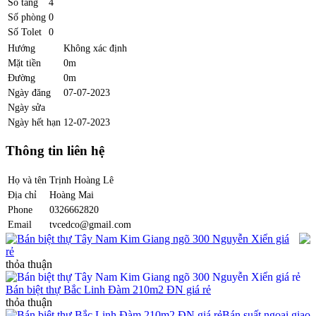
Số tầng
4
Số phòng
0
Số Tolet
0
Hướng
Không xác định
Mặt tiền
0m
Đường
0m
Ngày đăng
07-07-2023
Ngày sửa
Ngày hết hạn
12-07-2023
Thông tin liên hệ
Họ và tên
Trịnh Hoàng Lê
Địa chỉ
Hoàng Mai
Phone
0326662820
Email
tvcedco@gmail.com
Bán biệt thự Tây Nam Kim Giang ngõ 300 Nguyễn Xiển giá
rẻ
thỏa thuận
Bán biệt thự Bắc Linh Đàm 210m2 ĐN giá rẻ
thỏa thuận
Bán suất ngoại giao