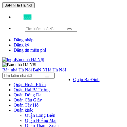
BáN NHà Hà NộI
Đã có
6660
tin được đăng!
Đăng nhập
Đăng ký
Đăng tin miễn phí
Bán nhà Hà Nội
BáN NHà Hà NộI
Quận Ba Đình
Quận Hoàn Kiếm
Quận Hai Bà Trưng
Quận Đống Đa
Quận Cầu Giấy
Quận Tây Hồ
Quận khác
Quận Long Biên
Quận Hoàng Mai
Quận Thanh Xuân