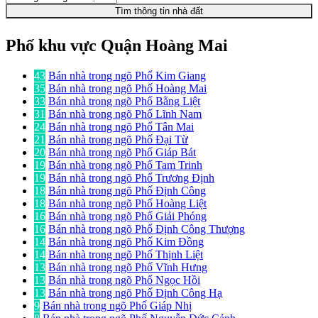
Tìm thông tin nhà đất
Phố khu vực Quận Hoàng Mai
43
Bán nhà trong ngõ Phố Kim Giang
35
Bán nhà trong ngõ Phố Hoàng Mai
33
Bán nhà trong ngõ Phố Bằng Liệt
31
Bán nhà trong ngõ Phố Lĩnh Nam
24
Bán nhà trong ngõ Phố Tân Mai
21
Bán nhà trong ngõ Phố Đại Từ
20
Bán nhà trong ngõ Phố Giáp Bát
19
Bán nhà trong ngõ Phố Tam Trinh
19
Bán nhà trong ngõ Phố Trương Định
18
Bán nhà trong ngõ Phố Định Công
18
Bán nhà trong ngõ Phố Hoàng Liệt
16
Bán nhà trong ngõ Phố Giải Phóng
16
Bán nhà trong ngõ Phố Định Công Thượng
14
Bán nhà trong ngõ Phố Kim Đồng
14
Bán nhà trong ngõ Phố Thịnh Liệt
13
Bán nhà trong ngõ Phố Vĩnh Hưng
13
Bán nhà trong ngõ Phố Ngọc Hồi
13
Bán nhà trong ngõ Phố Định Công Hạ
9
Bán nhà trong ngõ Phố Giáp Nhị