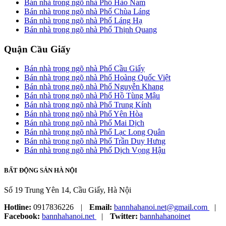
Bán nhà trong ngõ nhà Phố Hào Nam
Bán nhà trong ngõ nhà Phố Chùa Láng
Bán nhà trong ngõ nhà Phố Láng Hạ
Bán nhà trong ngõ nhà Phố Thịnh Quang
Quận Cầu Giấy
Bán nhà trong ngõ nhà Phố Cầu Giấy
Bán nhà trong ngõ nhà Phố Hoàng Quốc Việt
Bán nhà trong ngõ nhà Phố Nguyễn Khang
Bán nhà trong ngõ nhà Phố Hồ Tùng Mậu
Bán nhà trong ngõ nhà Phố Trung Kính
Bán nhà trong ngõ nhà Phố Yên Hòa
Bán nhà trong ngõ nhà Phố Mai Dịch
Bán nhà trong ngõ nhà Phố Lạc Long Quân
Bán nhà trong ngõ nhà Phố Trần Duy Hưng
Bán nhà trong ngõ nhà Phố Dịch Vọng Hậu
BẤT ĐỘNG SẢN HÀ NỘI
Số 19 Trung Yên 14, Cầu Giấy, Hà Nội
Hotline:
0917836226
|
Email:
bannhahanoi.net@gmail.com
|
Facebook:
bannhahanoi.net
|
Twitter:
bannhahanoinet