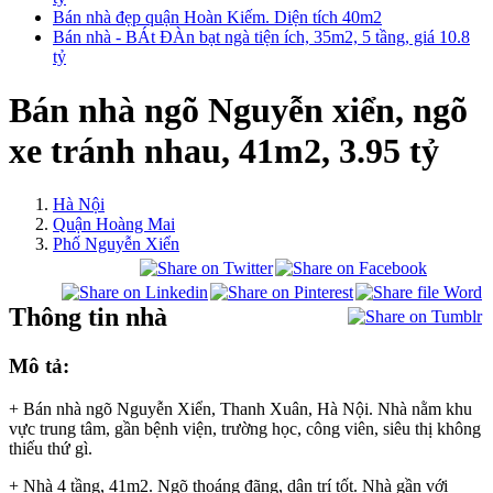
Bán nhà đẹp quận Hoàn Kiếm. Diện tích 40m2
Bán nhà - BÁt ĐÀn bạt ngà tiện ích, 35m2, 5 tầng, giá 10.8
tỷ
Bán nhà ngõ Nguyễn xiển, ngõ
xe tránh nhau, 41m2, 3.95 tỷ
Hà Nội
Quận Hoàng Mai
Phố Nguyễn Xiển
Thông tin nhà
Mô tả:
+ Bán nhà ngõ Nguyễn Xiển, Thanh Xuân, Hà Nội. Nhà nằm khu
vực trung tâm, gần bệnh viện, trường học, công viên, siêu thị không
thiếu thứ gì.
+ Nhà 4 tầng, 41m2. Ngõ thoáng đãng, dân trí tốt. Nhà gần với