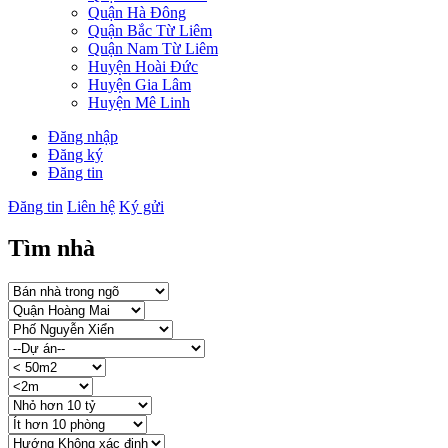
Quận Hà Đông
Quận Bắc Từ Liêm
Quận Nam Từ Liêm
Huyện Hoài Đức
Huyện Gia Lâm
Huyện Mê Linh
Đăng nhập
Đăng ký
Đăng tin
Đăng tin
Liên hệ
Ký gửi
Tìm nhà