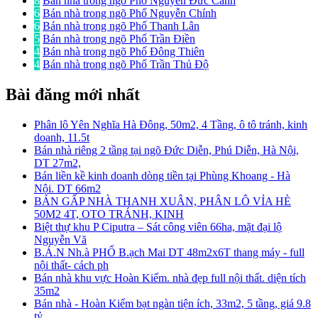
8
Bán nhà trong ngõ Phố Nguyễn Đức Cảnh
6
Bán nhà trong ngõ Phố Nguyễn Chính
6
Bán nhà trong ngõ Phố Thanh Lân
5
Bán nhà trong ngõ Phố Trần Điền
4
Bán nhà trong ngõ Phố Đông Thiên
4
Bán nhà trong ngõ Phố Trần Thủ Độ
Bài đăng mới nhất
Phân lô Yên Nghĩa Hà Đông, 50m2, 4 Tầng, ô tô tránh, kinh
doanh, 11.5t
Bán nhà riêng 2 tầng tại ngõ Đức Diễn, Phú Diễn, Hà Nội,
DT 27m2,
Bán liền kề kinh doanh dòng tiền tại Phùng Khoang - Hà
Nội. DT 66m2
BÁN GẤP NHÀ THANH XUÂN, PHÂN LÔ VỈA HÈ
50M2 4T, OTO TRÁNH, KINH
Biệt thự khu P Ciputra – Sát công viên 66ha, mặt đại lộ
Nguyễn Vă
B.Á.N Nh.à PHỐ B.ạch Mai DT 48m2x6T thang máy - full
nội thất- cách ph
Bán nhà khu vực Hoàn Kiếm. nhà đẹp full nội thất. diện tích
35m2
Bán nhà - Hoàn Kiếm bạt ngàn tiện ích, 33m2, 5 tầng, giá 9.8
tỷ