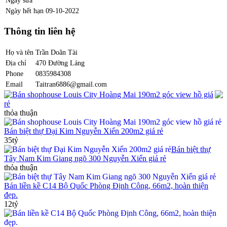
Ngày hết hạn
09-10-2022
Thông tin liên hệ
Họ và tên
Trần Doãn Tài
Địa chỉ
470 Đường Láng
Phone
0835984308
Email
Taitran6886@gmail.com
Bán shophouse Louis City Hoàng Mai 190m2 góc view hồ giá
rẻ
thỏa thuận
Bán biệt thự Đại Kim Nguyễn Xiển 200m2 giá rẻ
35tỷ
Bán biệt thự
Tây Nam Kim Giang ngõ 300 Nguyễn Xiển giá rẻ
thỏa thuận
Bán liền kề C14 Bộ Quốc Phòng Định Công, 66m2, hoàn thiện
đẹp.
12tỷ