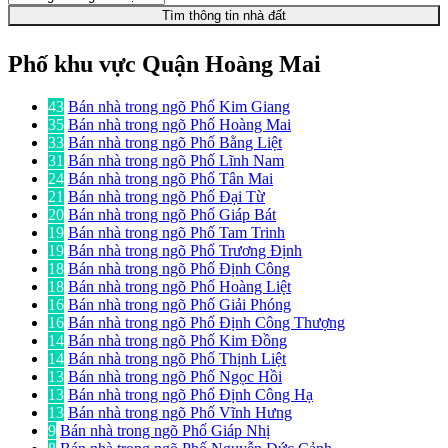
Tìm thông tin nhà đất
Phố khu vực Quận Hoàng Mai
43
Bán nhà trong ngõ Phố Kim Giang
35
Bán nhà trong ngõ Phố Hoàng Mai
33
Bán nhà trong ngõ Phố Bằng Liệt
31
Bán nhà trong ngõ Phố Lĩnh Nam
24
Bán nhà trong ngõ Phố Tân Mai
21
Bán nhà trong ngõ Phố Đại Từ
20
Bán nhà trong ngõ Phố Giáp Bát
19
Bán nhà trong ngõ Phố Tam Trinh
19
Bán nhà trong ngõ Phố Trương Định
18
Bán nhà trong ngõ Phố Định Công
18
Bán nhà trong ngõ Phố Hoàng Liệt
16
Bán nhà trong ngõ Phố Giải Phóng
16
Bán nhà trong ngõ Phố Định Công Thượng
14
Bán nhà trong ngõ Phố Kim Đồng
14
Bán nhà trong ngõ Phố Thịnh Liệt
13
Bán nhà trong ngõ Phố Ngọc Hồi
13
Bán nhà trong ngõ Phố Định Công Hạ
13
Bán nhà trong ngõ Phố Vĩnh Hưng
9
Bán nhà trong ngõ Phố Giáp Nhị