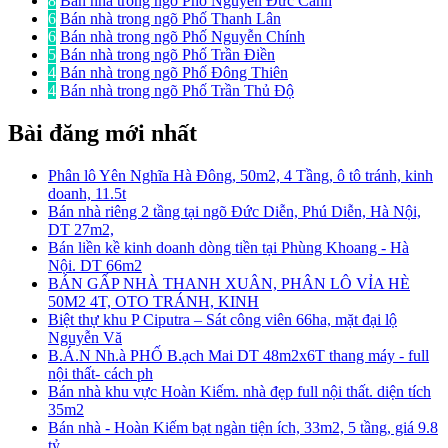
8
Bán nhà trong ngõ Phố Nguyễn Đức Cảnh
6
Bán nhà trong ngõ Phố Thanh Lân
6
Bán nhà trong ngõ Phố Nguyễn Chính
5
Bán nhà trong ngõ Phố Trần Điền
4
Bán nhà trong ngõ Phố Đông Thiên
4
Bán nhà trong ngõ Phố Trần Thủ Độ
Bài đăng mới nhất
Phân lô Yên Nghĩa Hà Đông, 50m2, 4 Tầng, ô tô tránh, kinh
doanh, 11.5t
Bán nhà riêng 2 tầng tại ngõ Đức Diễn, Phú Diễn, Hà Nội,
DT 27m2,
Bán liền kề kinh doanh dòng tiền tại Phùng Khoang - Hà
Nội. DT 66m2
BÁN GẤP NHÀ THANH XUÂN, PHÂN LÔ VỈA HÈ
50M2 4T, OTO TRÁNH, KINH
Biệt thự khu P Ciputra – Sát công viên 66ha, mặt đại lộ
Nguyễn Vă
B.Á.N Nh.à PHỐ B.ạch Mai DT 48m2x6T thang máy - full
nội thất- cách ph
Bán nhà khu vực Hoàn Kiếm. nhà đẹp full nội thất. diện tích
35m2
Bán nhà - Hoàn Kiếm bạt ngàn tiện ích, 33m2, 5 tầng, giá 9.8
tỷ