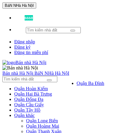
BáN NHà Hà NộI
Đã có
6660
tin được đăng!
Đăng nhập
Đăng ký
Đăng tin miễn phí
Bán nhà Hà Nội
BáN NHà Hà NộI
Quận Ba Đình
Quận Hoàn Kiếm
Quận Hai Bà Trưng
Quận Đống Đa
Quận Cầu Giấy
Quận Tây Hồ
Quận khác
Quận Long Biên
Quận Hoàng Mai
Quận Thanh Xuân