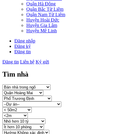
Quận Hà Đông
Quận Bắc Từ Liêm
Quận Nam Từ Liêm
Huyện Hoài Đức
Huyện Gia Lâm
Huyện Mê Linh
Đăng nhập
Đăng ký
Đăng tin
Đăng tin
Liên hệ
Ký gửi
Tìm nhà