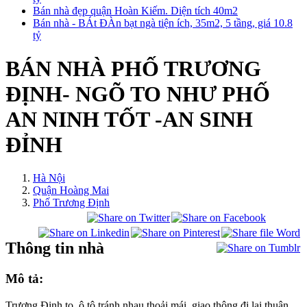
Bán nhà đẹp quận Hoàn Kiếm. Diện tích 40m2
Bán nhà - BÁt ĐÀn bạt ngà tiện ích, 35m2, 5 tầng, giá 10.8
tỷ
BÁN NHÀ PHỐ TRƯƠNG
ĐỊNH- NGÕ TO NHƯ PHỐ
AN NINH TỐT -AN SINH
ĐỈNH
Hà Nội
Quận Hoàng Mai
Phố Trương Định
Thông tin nhà
Mô tả:
Trương Định to, ô tô tránh nhau thoải mái, giao thông đi lại thuận