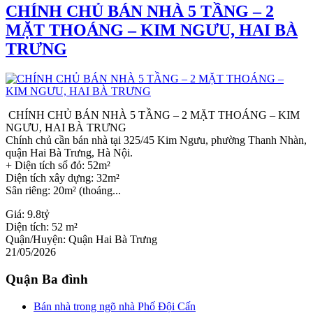
CHÍNH CHỦ BÁN NHÀ 5 TẦNG – 2
MẶT THOÁNG – KIM NGƯU, HAI BÀ
TRƯNG
CHÍNH CHỦ BÁN NHÀ 5 TẦNG – 2 MẶT THOÁNG – KIM
NGƯU, HAI BÀ TRƯNG
Chính chủ cần bán nhà tại 325/45 Kim Ngưu, phường Thanh Nhàn,
quận Hai Bà Trưng, Hà Nội.
+ Diện tích sổ đỏ: 52m²
Diện tích xây dựng: 32m²
Sân riêng: 20m² (thoáng...
Giá:
9.8tỷ
Diện tích:
52 m²
Quận/Huyện:
Quận Hai Bà Trưng
21/05/2026
Quận Ba đình
Bán nhà trong ngõ nhà Phố Đội Cấn