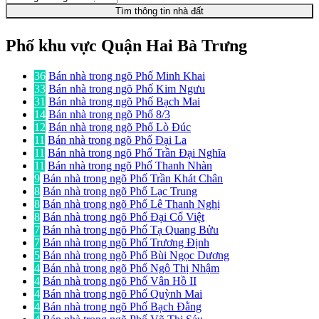
Tìm thông tin nhà đất
Phố khu vực Quận Hai Bà Trưng
36
Bán nhà trong ngõ Phố Minh Khai
33
Bán nhà trong ngõ Phố Kim Ngưu
31
Bán nhà trong ngõ Phố Bạch Mai
14
Bán nhà trong ngõ Phố 8/3
12
Bán nhà trong ngõ Phố Lò Đúc
11
Bán nhà trong ngõ Phố Đại La
11
Bán nhà trong ngõ Phố Trần Đại Nghĩa
11
Bán nhà trong ngõ Phố Thanh Nhàn
9
Bán nhà trong ngõ Phố Trần Khát Chân
8
Bán nhà trong ngõ Phố Lạc Trung
8
Bán nhà trong ngõ Phố Lê Thanh Nghị
8
Bán nhà trong ngõ Phố Đại Cổ Việt
7
Bán nhà trong ngõ Phố Tạ Quang Bửu
7
Bán nhà trong ngõ Phố Trương Định
5
Bán nhà trong ngõ Phố Bùi Ngọc Dương
4
Bán nhà trong ngõ Phố Ngô Thị Nhậm
4
Bán nhà trong ngõ Phố Vân Hồ II
4
Bán nhà trong ngõ Phố Quỳnh Mai
4
Bán nhà trong ngõ Phố Bạch Đằng