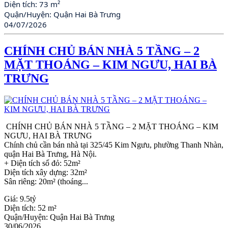
Diện tích:
73 m²
Quận/Huyện:
Quận Hai Bà Trưng
04/07/2026
CHÍNH CHỦ BÁN NHÀ 5 TẦNG – 2
MẶT THOÁNG – KIM NGƯU, HAI BÀ
TRƯNG
CHÍNH CHỦ BÁN NHÀ 5 TẦNG – 2 MẶT THOÁNG – KIM
NGƯU, HAI BÀ TRƯNG
Chính chủ cần bán nhà tại 325/45 Kim Ngưu, phường Thanh Nhàn,
quận Hai Bà Trưng, Hà Nội.
+ Diện tích sổ đỏ: 52m²
Diện tích xây dựng: 32m²
Sân riêng: 20m² (thoáng...
Giá:
9.5tỷ
Diện tích:
52 m²
Quận/Huyện:
Quận Hai Bà Trưng
30/06/2026