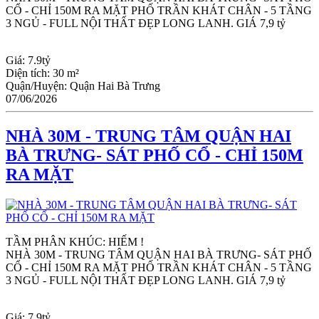
CỔ - CHỈ 150M RA MẶT PHỐ TRẦN KHÁT CHÂN - 5 TẦNG 
3 NGỦ - FULL NỘI THẤT ĐẸP LONG LANH. GIÁ 7,9 tỷ
Giá:
7.9tỷ
Diện tích:
30 m²
Quận/Huyện:
Quận Hai Bà Trưng
07/06/2026
NHÀ 30M - TRUNG TÂM QUẬN HAI
BÀ TRƯNG- SÁT PHỐ CỔ - CHỈ 150M
RA MẶT
TẦM PHÂN KHÚC: HIẾM !
NHÀ 30M - TRUNG TÂM QUẬN HAI BÀ TRƯNG- SÁT PHỐ 
CỔ - CHỈ 150M RA MẶT PHỐ TRẦN KHÁT CHÂN - 5 TẦNG 
3 NGỦ - FULL NỘI THẤT ĐẸP LONG LANH. GIÁ 7,9 tỷ
Giá:
7.9tỷ