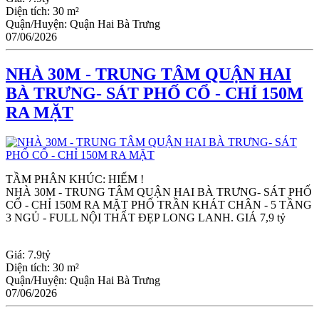
Diện tích:
30 m²
Quận/Huyện:
Quận Hai Bà Trưng
07/06/2026
NHÀ 30M - TRUNG TÂM QUẬN HAI
BÀ TRƯNG- SÁT PHỐ CỔ - CHỈ 150M
RA MẶT
TẦM PHÂN KHÚC: HIẾM !
NHÀ 30M - TRUNG TÂM QUẬN HAI BÀ TRƯNG- SÁT PHỐ 
CỔ - CHỈ 150M RA MẶT PHỐ TRẦN KHÁT CHÂN - 5 TẦNG 
3 NGỦ - FULL NỘI THẤT ĐẸP LONG LANH. GIÁ 7,9 tỷ
Giá:
7.9tỷ
Diện tích:
30 m²
Quận/Huyện:
Quận Hai Bà Trưng
07/06/2026