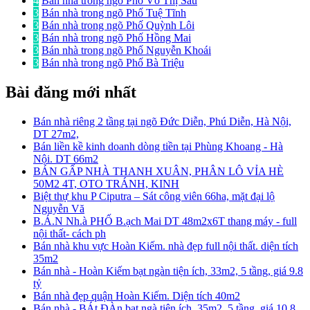
4
Bán nhà trong ngõ Phố Võ Thị Sáu
3
Bán nhà trong ngõ Phố Tuệ Tĩnh
3
Bán nhà trong ngõ Phố Quỳnh Lôi
3
Bán nhà trong ngõ Phố Hồng Mai
3
Bán nhà trong ngõ Phố Nguyễn Khoái
3
Bán nhà trong ngõ Phố Bà Triệu
Bài đăng mới nhất
Bán nhà riêng 2 tầng tại ngõ Đức Diễn, Phú Diễn, Hà Nội,
DT 27m2,
Bán liền kề kinh doanh dòng tiền tại Phùng Khoang - Hà
Nội. DT 66m2
BÁN GẤP NHÀ THANH XUÂN, PHÂN LÔ VỈA HÈ
50M2 4T, OTO TRÁNH, KINH
Biệt thự khu P Ciputra – Sát công viên 66ha, mặt đại lộ
Nguyễn Vă
B.Á.N Nh.à PHỐ B.ạch Mai DT 48m2x6T thang máy - full
nội thất- cách ph
Bán nhà khu vực Hoàn Kiếm. nhà đẹp full nội thất. diện tích
35m2
Bán nhà - Hoàn Kiếm bạt ngàn tiện ích, 33m2, 5 tầng, giá 9.8
tỷ
Bán nhà đẹp quận Hoàn Kiếm. Diện tích 40m2
Bán nhà - BÁt ĐÀn bạt ngà tiện ích, 35m2, 5 tầng, giá 10.8