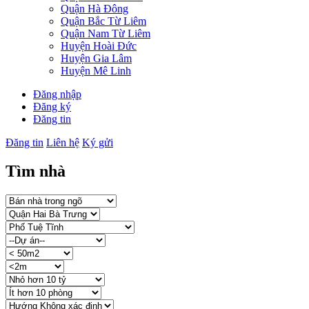
Quận Hà Đông
Quận Bắc Từ Liêm
Quận Nam Từ Liêm
Huyện Hoài Đức
Huyện Gia Lâm
Huyện Mê Linh
Đăng nhập
Đăng ký
Đăng tin
Đăng tin
Liên hệ
Ký gửi
Tìm nhà