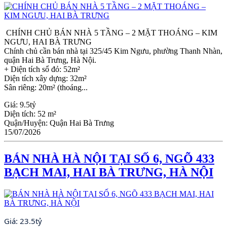
CHÍNH CHỦ BÁN NHÀ 5 TẦNG – 2 MẶT THOÁNG – KIM
NGƯU, HAI BÀ TRƯNG
Chính chủ cần bán nhà tại 325/45 Kim Ngưu, phường Thanh Nhàn,
quận Hai Bà Trưng, Hà Nội.
+ Diện tích sổ đỏ: 52m²
Diện tích xây dựng: 32m²
Sân riêng: 20m² (thoáng...
Giá:
9.5tỷ
Diện tích:
52 m²
Quận/Huyện:
Quận Hai Bà Trưng
15/07/2026
BÁN NHÀ HÀ NỘI TẠI SỐ 6, NGÕ 433
BẠCH MAI, HAI BÀ TRƯNG, HÀ NỘI
Giá:
23.5tỷ