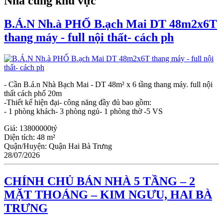
Nhà cùng khu vực
B.Á.N Nh.à PHỐ B.ạch Mai DT 48m2x6T
thang máy - full nội thất- cách ph
- Cần B.á.n Nhà Bạch Mai - DT 48m² x 6 tầng thang máy. full nội
thất cách phố 20m
-Thiết kế hiện đại- công năng đầy đủ bao gồm:
- 1 phòng khách- 3 phòng ngủ- 1 phòng thờ -5 VS
Giá:
13800000tỷ
Diện tích:
48 m²
Quận/Huyện:
Quận Hai Bà Trưng
28/07/2026
CHÍNH CHỦ BÁN NHÀ 5 TẦNG – 2
MẶT THOÁNG – KIM NGƯU, HAI BÀ
TRƯNG