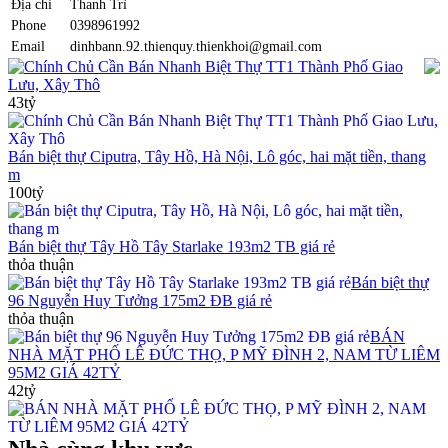
Địa chỉ
Thanh Trì
Phone
0398961992
Email
dinhbann.92.thienquy.thienkhoi@gmail.com
Chính Chủ Cần Bán Nhanh Biệt Thự TT1 Thành Phố Giao
Lưu, Xây Thô
43tỷ
Bán biệt thự Ciputra, Tây Hồ, Hà Nội, Lô góc, hai mặt tiền, thang
m
100tỷ
Bán biệt thự Tây Hồ Tây Starlake 193m2 TB giá rẻ
thỏa thuận
Bán biệt thự
96 Nguyễn Huy Tưởng 175m2 ĐB giá rẻ
thỏa thuận
BÁN
NHÀ MẶT PHỐ LÊ ĐỨC THỌ, P MỸ ĐÌNH 2, NAM TỪ LIÊM
95M2 GIÁ 42TỶ
42tỷ