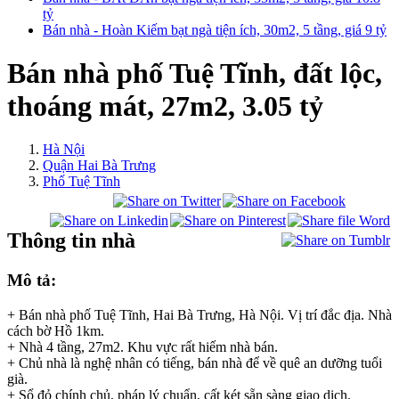
tỷ
Bán nhà - Hoàn Kiếm bạt ngà tiện ích, 30m2, 5 tầng, giá 9 tỷ
Bán nhà phố Tuệ Tĩnh, đất lộc,
thoáng mát, 27m2, 3.05 tỷ
Hà Nội
Quận Hai Bà Trưng
Phố Tuệ Tĩnh
Thông tin nhà
Mô tả:
+ Bán nhà phố Tuệ Tĩnh, Hai Bà Trưng, Hà Nội. Vị trí đắc địa. Nhà
cách bờ Hồ 1km.
+ Nhà 4 tầng, 27m2. Khu vực rất hiếm nhà bán.
+ Chủ nhà là nghệ nhân có tiếng, bán nhà để về quê an dưỡng tuổi
già.
+ Sổ đỏ chính chủ, pháp lý chuẩn, cất két sẵn sàng giao dịch.