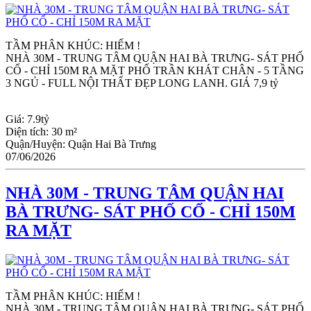
TẦM PHÂN KHÚC: HIẾM !
NHÀ 30M - TRUNG TÂM QUẬN HAI BÀ TRƯNG- SÁT PHỐ 
CỔ - CHỈ 150M RA MẶT PHỐ TRẦN KHÁT CHÂN - 5 TẦNG 
3 NGỦ - FULL NỘI THẤT ĐẸP LONG LANH. GIÁ 7,9 tỷ
Giá:
7.9tỷ
Diện tích:
30 m²
Quận/Huyện:
Quận Hai Bà Trưng
07/06/2026
NHÀ 30M - TRUNG TÂM QUẬN HAI
BÀ TRƯNG- SÁT PHỐ CỔ - CHỈ 150M
RA MẶT
TẦM PHÂN KHÚC: HIẾM !
NHÀ 30M - TRUNG TÂM QUẬN HAI BÀ TRƯNG- SÁT PHỐ 