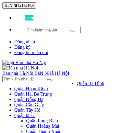
BáN NHà Hà NộI
Đã có
6659
tin được đăng!
Đăng nhập
Đăng ký
Đăng tin miễn phí
Bán nhà Hà Nội
BáN NHà Hà NộI
Quận Ba Đình
Quận Hoàn Kiếm
Quận Hai Bà Trưng
Quận Đống Đa
Quận Cầu Giấy
Quận Tây Hồ
Quận khác
Quận Long Biên
Quận Hoàng Mai
Quận Thanh Xuân