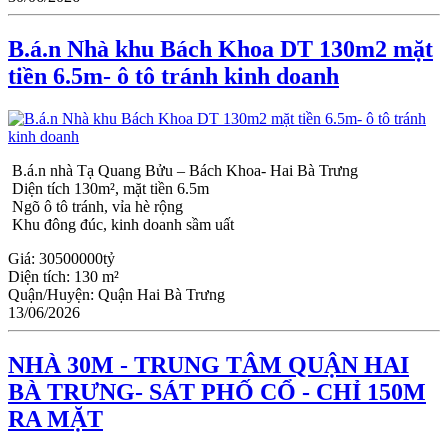
B.á.n Nhà khu Bách Khoa DT 130m2 mặt
tiền 6.5m- ô tô tránh kinh doanh
B.á.n nhà Tạ Quang Bửu – Bách Khoa- Hai Bà Trưng
Diện tích 130m², mặt tiền 6.5m
Ngõ ô tô tránh, vỉa hè rộng
Khu đông đúc, kinh doanh sầm uất
Giá:
30500000tỷ
Diện tích:
130 m²
Quận/Huyện:
Quận Hai Bà Trưng
13/06/2026
NHÀ 30M - TRUNG TÂM QUẬN HAI
BÀ TRƯNG- SÁT PHỐ CỔ - CHỈ 150M
RA MẶT