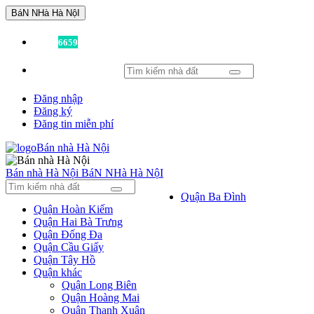
BáN NHà Hà NộI
Đã có
6659
tin được đăng!
Đăng nhập
Đăng ký
Đăng tin miễn phí
Bán nhà Hà Nội
BáN NHà Hà NộI
Quận Ba Đình
Quận Hoàn Kiếm
Quận Hai Bà Trưng
Quận Đống Đa
Quận Cầu Giấy
Quận Tây Hồ
Quận khác
Quận Long Biên
Quận Hoàng Mai
Quận Thanh Xuân