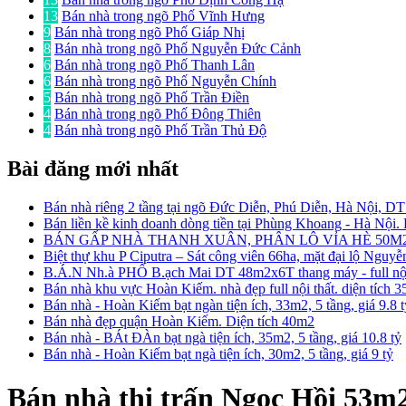
13
Bán nhà trong ngõ Phố Vĩnh Hưng
9
Bán nhà trong ngõ Phố Giáp Nhị
8
Bán nhà trong ngõ Phố Nguyễn Đức Cảnh
6
Bán nhà trong ngõ Phố Thanh Lân
6
Bán nhà trong ngõ Phố Nguyễn Chính
5
Bán nhà trong ngõ Phố Trần Điền
4
Bán nhà trong ngõ Phố Đông Thiên
4
Bán nhà trong ngõ Phố Trần Thủ Độ
Bài đăng mới nhất
Bán nhà riêng 2 tầng tại ngõ Đức Diễn, Phú Diễn, Hà Nội, D
Bán liền kề kinh doanh dòng tiền tại Phùng Khoang - Hà Nội
BÁN GẤP NHÀ THANH XUÂN, PHÂN LÔ VỈA HÈ 50M2
Biệt thự khu P Ciputra – Sát công viên 66ha, mặt đại lộ Nguy
B.Á.N Nh.à PHỐ B.ạch Mai DT 48m2x6T thang máy - full nội 
Bán nhà khu vực Hoàn Kiếm. nhà đẹp full nội thất. diện tích 
Bán nhà - Hoàn Kiếm bạt ngàn tiện ích, 33m2, 5 tầng, giá 9.8 
Bán nhà đẹp quận Hoàn Kiếm. Diện tích 40m2
Bán nhà - BÁt ĐÀn bạt ngà tiện ích, 35m2, 5 tầng, giá 10.8 tỷ
Bán nhà - Hoàn Kiếm bạt ngà tiện ích, 30m2, 5 tầng, giá 9 tỷ
Bán nhà thị trấn Ngọc Hồi 53m2,