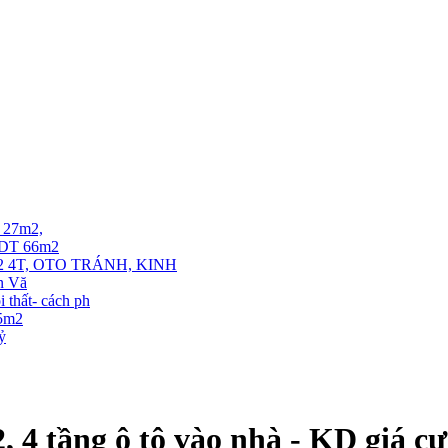
T 27m2,
. DT 66m2
 4T, OTO TRÁNH, KINH
ễn Vă
thất- cách ph
35m2
tỷ
 4 tầng ô tô vào nhà - KD giá cự