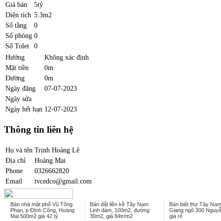
Giá bán
5tỷ
Diện tích
5.3m2
Số tầng
0
Số phòng
0
Số Tolet
0
Hướng
Không xác định
Mặt tiền
0m
Đường
0m
Ngày đăng
07-07-2023
Ngày sửa
Ngày hết hạn
12-07-2023
Thông tin liên hệ
Họ và tên
Trịnh Hoàng Lê
Địa chỉ
Hoàng Mai
Phone
0326662820
Email
tvcedco@gmail.com
Bán nhà mặt phố Vũ Tông
Bán đất liền kề Tây Nam
Bán biệt thự Tây Na
Phan, p ĐỊnh Công, Hoàng
Linh đàm, 100m2, đường
Giang ngõ 300 Nguyễ
Mai 500m2 giá 42 tỷ
30m2, giá 84tr/m2
giá rẻ