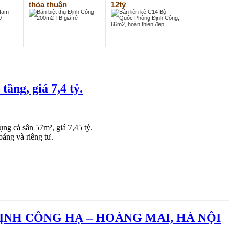
thỏa thuận
12tỷ
ầng, giá 7,4 tỷ.
ng cả sân 57m², giá 7,45 tỷ.
oáng và riêng tư.
ỊNH CÔNG HẠ – HOÀNG MAI, HÀ NỘI