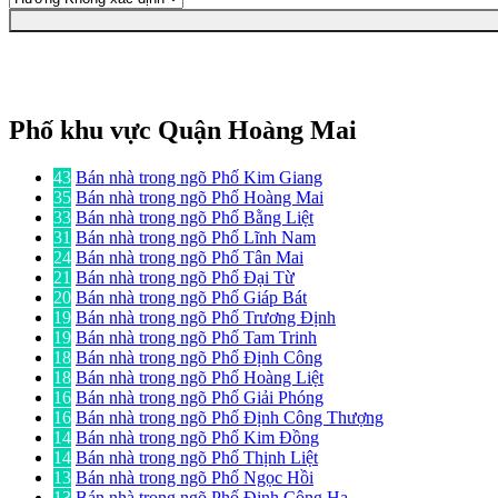
Phố khu vực Quận Hoàng Mai
43
Bán nhà trong ngõ Phố Kim Giang
35
Bán nhà trong ngõ Phố Hoàng Mai
33
Bán nhà trong ngõ Phố Bằng Liệt
31
Bán nhà trong ngõ Phố Lĩnh Nam
24
Bán nhà trong ngõ Phố Tân Mai
21
Bán nhà trong ngõ Phố Đại Từ
20
Bán nhà trong ngõ Phố Giáp Bát
19
Bán nhà trong ngõ Phố Trương Định
19
Bán nhà trong ngõ Phố Tam Trinh
18
Bán nhà trong ngõ Phố Định Công
18
Bán nhà trong ngõ Phố Hoàng Liệt
16
Bán nhà trong ngõ Phố Giải Phóng
16
Bán nhà trong ngõ Phố Định Công Thượng
14
Bán nhà trong ngõ Phố Kim Đồng
14
Bán nhà trong ngõ Phố Thịnh Liệt
13
Bán nhà trong ngõ Phố Ngọc Hồi
13
Bán nhà trong ngõ Phố Định Công Hạ