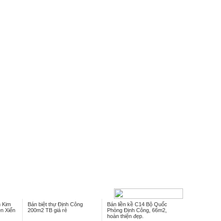
m Kim
Bán biệt thự Định Công
Bán liền kề C14 Bộ Quốc
n Xiển
200m2 TB giá rẻ
Phòng Định Công, 66m2,
hoàn thiện đẹp.