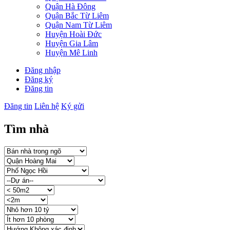
Quận Hà Đông
Quận Bắc Từ Liêm
Quận Nam Từ Liêm
Huyện Hoài Đức
Huyện Gia Lâm
Huyện Mê Linh
Đăng nhập
Đăng ký
Đăng tin
Đăng tin
Liên hệ
Ký gửi
Tìm nhà