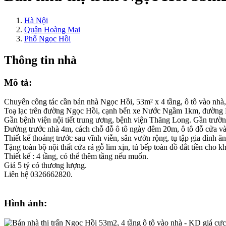
Hà Nội
Quận Hoàng Mai
Phố Ngọc Hồi
Thông tin nhà
Mô tả:
Chuyển công tác cần bán nhà Ngọc Hồi, 53m² x 4 tầng, ô tô vào nhà, 
Toạ lạc trên đường Ngọc Hồi, cạnh bến xe Nước Ngầm 1km, đường 
Gần bệnh viện nội tiết trung ương, bệnh viện Thăng Long. Gần trườ
Đường trước nhà 4m, cách chỗ đỗ ô tô ngày đêm 20m, ô tô đỗ cửa vào
Thiết kế thoáng trước sau vĩnh viễn, sân vườn rộng, tụ tập gia đình ă
Tặng toàn bộ nội thất cửa rả gỗ lim xịn, tủ bếp toàn đồ đắt tiền cho k
Thiết kế : 4 tầng, có thể thêm tầng nếu muốn.
Giá 5 tỷ có thương lượng.
Liên hệ 0326662820.
Hình ảnh: