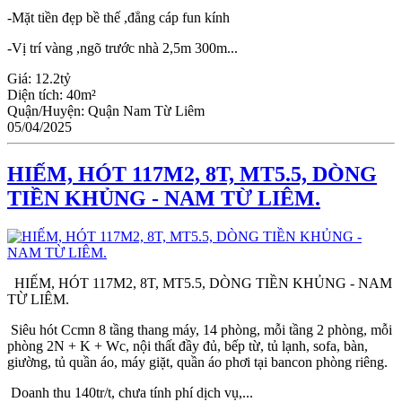
-Mặt tiền đẹp bề thế ,đẳng cáp fun kính
-Vị trí vàng ,ngõ trước nhà 2,5m 300m...
Giá:
12.2tỷ
Diện tích:
40m²
Quận/Huyện:
Quận Nam Từ Liêm
05/04/2025
HIẾM, HÓT 117M2, 8T, MT5.5, DÒNG
TIỀN KHỦNG - NAM TỪ LIÊM.
HIẾM, HÓT 117M2, 8T, MT5.5, DÒNG TIỀN KHỦNG - NAM
TỪ LIÊM.
Siêu hót Ccmn 8 tầng thang máy, 14 phòng, mỗi tầng 2 phòng, mỗi
phòng 2N + K + Wc, nội thất đầy đủ, bếp từ, tủ lạnh, sofa, bàn,
giường, tủ quần áo, máy giặt, quần áo phơi tại bancon phòng riêng.
Doanh thu 140tr/t, chưa tính phí dịch vụ,...