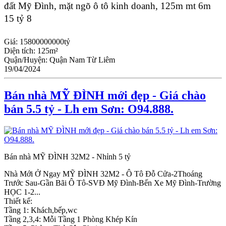
đất Mỹ Đình, mặt ngõ ô tô kinh doanh, 125m mt 6m
15 tỷ 8
Giá:
15800000000tỷ
Diện tích:
125m²
Quận/Huyện:
Quận Nam Từ Liêm
19/04/2024
Bán nhà MỸ ĐÌNH mới đẹp - Giá chào
bán 5.5 tỷ - Lh em Sơn: O94.888.
Bán nhà MỸ ĐÌNH 32M2 - Nhỉnh 5 tỷ
Nhà Mới Ở Ngay MỸ ĐÌNH 32M2 - Ô Tô Đỗ Cửa-2Thoáng
Trước Sau-Gần Bãi Ô Tô-SVĐ Mỹ Đình-Bến Xe Mỹ Đình-Trường
HỌC 1-2...
Thiết kế:
Tầng 1: Khách,bếp,wc
Tầng 2,3,4: Mỗi Tầng 1 Phòng Khép Kín