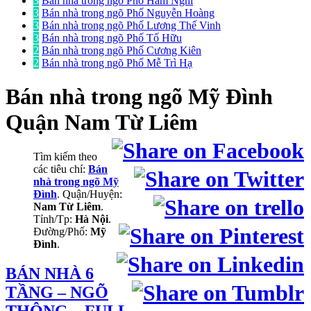
3
Bán nhà trong ngõ Phố Hàm Nghi
3
Bán nhà trong ngõ Phố Nguyễn Hoàng
3
Bán nhà trong ngõ Phố Lương Thế Vinh
3
Bán nhà trong ngõ Phố Tố Hữu
2
Bán nhà trong ngõ Phố Cương Kiên
2
Bán nhà trong ngõ Phố Mễ Trì Hạ
Bán nhà trong ngõ
Mỹ Đình
Quận Nam Từ Liêm
Tìm kiếm theo
các tiêu chí:
Bán
nhà trong ngõ Mỹ
Đình
. Quận/Huyện:
Nam Từ Liêm
.
Tỉnh/Tp:
Hà Nội
.
Đường/Phố:
Mỹ
Đình
.
BÁN NHÀ 6
TẦNG – NGÕ
THÔNG – FULL