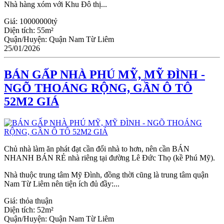
Nhà hàng xóm với Khu Đô thị...
Giá:
10000000tỷ
Diện tích:
55m²
Quận/Huyện:
Quận Nam Từ Liêm
25/01/2026
BÁN GẤP NHÀ PHÚ MỸ, MỸ ĐÌNH -
NGÕ THOÁNG RỘNG, GẦN Ô TÔ
52M2 GIÁ
Chủ nhà làm ăn phát đạt cần đổi nhà to hơn, nên cần BÁN
NHANH BÁN RẺ nhà riêng tại đường Lê Đức Thọ (kề Phú Mỹ).
Nhà thuộc trung tâm Mỹ Đình, đồng thời cũng là trung tâm quận
Nam Từ Liêm nên tiện ích đủ đầy:...
Giá:
thỏa thuận
Diện tích:
52m²
Quận/Huyện:
Quận Nam Từ Liêm