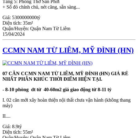
Tầng 5: Phòng Thờ Sân Phơi
+ Sổ đỏ chính chủ, nét căng, sẵn sàng...
Giá:
5300000000tỷ
Diện tích:
35m²
Quận/Huyện:
Quận Nam Từ Liêm
15/04/2024
CCMN NAM TỪ LIÊM, MỸ ĐÌNH (HN)
07 CĂN CCMN NAM TỪ LIÊM, MỸ ĐÌNH (HN)
GIÁ RẺ
NHẤT PHÂN KHÚC THỜI ĐIỂM HIỆN TẠI.
- 8-10 phòng dt từ 40-60m2 giá giao động từ 8-11 tỷ
I. 02 căn mới xây hoàn thiện nội thất chưa vận hành (không thang
máy)
II....
Giá:
8.9tỷ
Diện tích:
55m²
Quận/Huyện:
Quận Nam Từ Liêm