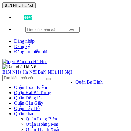
BáN NHà Hà NộI
Đã có
6660
tin được đăng!
Đăng nhập
Đăng ký
Đăng tin miễn phí
BáN NHà Hà NộI
BáN NHà Hà NộI
Quận Ba Đình
Quận Hoàn Kiếm
Quận Hai Bà Trưng
Quận Đống Đa
Quận Cầu Giấy
Quận Tây Hồ
Quận khác
Quận Long Biên
Quận Hoàng Mai
Quận Thanh Xuân