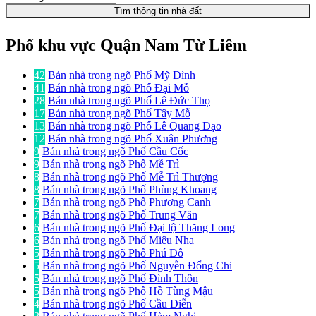
Tìm thông tin nhà đất
Phố khu vực Quận Nam Từ Liêm
42
Bán nhà trong ngõ Phố Mỹ Đình
41
Bán nhà trong ngõ Phố Đại Mỗ
28
Bán nhà trong ngõ Phố Lê Đức Thọ
17
Bán nhà trong ngõ Phố Tây Mỗ
13
Bán nhà trong ngõ Phố Lê Quang Đạo
12
Bán nhà trong ngõ Phố Xuân Phương
9
Bán nhà trong ngõ Phố Cầu Cốc
9
Bán nhà trong ngõ Phố Mễ Trì
8
Bán nhà trong ngõ Phố Mễ Trì Thượng
8
Bán nhà trong ngõ Phố Phùng Khoang
7
Bán nhà trong ngõ Phố Phương Canh
7
Bán nhà trong ngõ Phố Trung Văn
6
Bán nhà trong ngõ Phố Đại lộ Thăng Long
6
Bán nhà trong ngõ Phố Miêu Nha
5
Bán nhà trong ngõ Phố Phú Đô
5
Bán nhà trong ngõ Phố Nguyễn Đổng Chi
5
Bán nhà trong ngõ Phố Đình Thôn
5
Bán nhà trong ngõ Phố Hồ Tùng Mậu
4
Bán nhà trong ngõ Phố Cầu Diễn