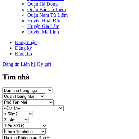
Quận Hà Đông
Quận Bắc Từ Liêm
Quận Nam Từ Liêm
Huyện Hoài Đức
Huyện Gia Lâm
Huyện Mê Linh
Đăng nhập
Đăng ký
Đăng tin
Đăng tin
Liên hệ
Ký gửi
Tìm nhà