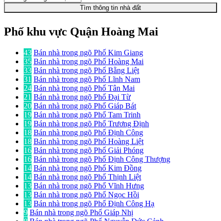
Tìm thông tin nhà đất
Phố khu vực Quận Hoàng Mai
43
Bán nhà trong ngõ Phố Kim Giang
35
Bán nhà trong ngõ Phố Hoàng Mai
33
Bán nhà trong ngõ Phố Bằng Liệt
31
Bán nhà trong ngõ Phố Lĩnh Nam
24
Bán nhà trong ngõ Phố Tân Mai
21
Bán nhà trong ngõ Phố Đại Từ
20
Bán nhà trong ngõ Phố Giáp Bát
19
Bán nhà trong ngõ Phố Tam Trinh
19
Bán nhà trong ngõ Phố Trương Định
18
Bán nhà trong ngõ Phố Định Công
18
Bán nhà trong ngõ Phố Hoàng Liệt
16
Bán nhà trong ngõ Phố Giải Phóng
16
Bán nhà trong ngõ Phố Định Công Thượng
14
Bán nhà trong ngõ Phố Kim Đồng
14
Bán nhà trong ngõ Phố Thịnh Liệt
13
Bán nhà trong ngõ Phố Vĩnh Hưng
13
Bán nhà trong ngõ Phố Ngọc Hồi
13
Bán nhà trong ngõ Phố Định Công Hạ
9
Bán nhà trong ngõ Phố Giáp Nhị