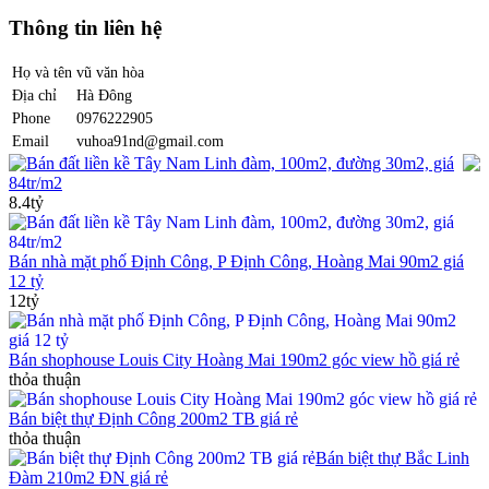
Thông tin liên hệ
Họ và tên
vũ văn hòa
Địa chỉ
Hà Đông
Phone
0976222905
Email
vuhoa91nd@gmail.com
Bán đất liền kề Tây Nam Linh đàm, 100m2, đường 30m2, giá
84tr/m2
8.4tỷ
Bán nhà mặt phố Định Công, P Định Công, Hoàng Mai 90m2 giá
12 tỷ
12tỷ
Bán shophouse Louis City Hoàng Mai 190m2 góc view hồ giá rẻ
thỏa thuận
Bán biệt thự Định Công 200m2 TB giá rẻ
thỏa thuận
Bán biệt thự Bắc Linh
Đàm 210m2 ĐN giá rẻ