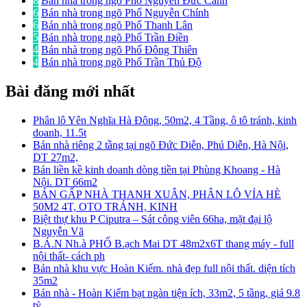
8
Bán nhà trong ngõ Phố Nguyễn Đức Cảnh
6
Bán nhà trong ngõ Phố Nguyễn Chính
6
Bán nhà trong ngõ Phố Thanh Lân
5
Bán nhà trong ngõ Phố Trần Điền
4
Bán nhà trong ngõ Phố Đông Thiên
4
Bán nhà trong ngõ Phố Trần Thủ Độ
Bài đăng mới nhất
Phân lô Yên Nghĩa Hà Đông, 50m2, 4 Tầng, ô tô tránh, kinh
doanh, 11.5t
Bán nhà riêng 2 tầng tại ngõ Đức Diễn, Phú Diễn, Hà Nội,
DT 27m2,
Bán liền kề kinh doanh dòng tiền tại Phùng Khoang - Hà
Nội. DT 66m2
BÁN GẤP NHÀ THANH XUÂN, PHÂN LÔ VỈA HÈ
50M2 4T, OTO TRÁNH, KINH
Biệt thự khu P Ciputra – Sát công viên 66ha, mặt đại lộ
Nguyễn Vă
B.Á.N Nh.à PHỐ B.ạch Mai DT 48m2x6T thang máy - full
nội thất- cách ph
Bán nhà khu vực Hoàn Kiếm. nhà đẹp full nội thất. diện tích
35m2
Bán nhà - Hoàn Kiếm bạt ngàn tiện ích, 33m2, 5 tầng, giá 9.8
tỷ