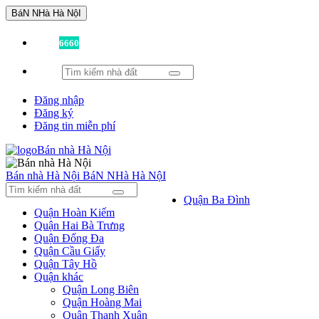
BáN NHà Hà NộI
Đã có
6660
tin được đăng!
Đăng nhập
Đăng ký
Đăng tin miễn phí
Bán nhà Hà Nội
BáN NHà Hà NộI
Quận Ba Đình
Quận Hoàn Kiếm
Quận Hai Bà Trưng
Quận Đống Đa
Quận Cầu Giấy
Quận Tây Hồ
Quận khác
Quận Long Biên
Quận Hoàng Mai
Quận Thanh Xuân