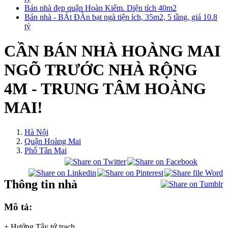
Bán nhà đẹp quận Hoàn Kiếm. Diện tích 40m2
Bán nhà - BÁt ĐÀn bạt ngà tiện ích, 35m2, 5 tầng, giá 10.8
tỷ
CẦN BÁN NHÀ HOÀNG MAI
NGÕ TRƯỚC NHÀ RỘNG
4M - TRUNG TÂM HOÀNG
MAI!
Hà Nội
Quận Hoàng Mai
Phố Tân Mai
Thông tin nhà
Mô tả:
+ Hướng Tây tứ trạch