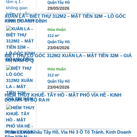
Quận Tây Hồ
29/05/2026
XUÂN LA – BIỆT THỰ 312M2 – MẶT TIỀN 32M – LÔ GÓC
KINH DOANH ĐỈNH
thỏa thuận
312 m²
Quận Tây Hồ
23/04/2026
BIỆT THỰ LÔ GÓC 312M2 XUÂN LA – MẶT TIỀN 32M – GIÁ
TRỊ NẰM Ở Q
thỏa thuận
312 m²
Quận Tây Hồ
23/04/2026
HIẾM THUỴ KHUÊ- TÂY HỒ - MẶT PHỐ VỈA HÈ - KINH
DOANH- ĐI BỘ RA H
Phân Lô Hộ Khẩu Tây Hồ, Vỉa Hè 3 Ô Tô Tránh, Kinh Doanh
Sầm Uất N