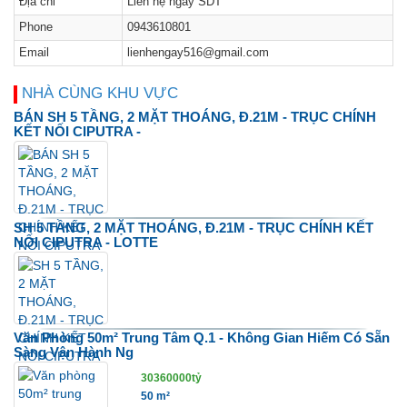
Địa chỉ
Liên hệ ngay SDT
Phone
0943610801
Email
lienhengay516@gmail.com
NHÀ CÙNG KHU VỰC
BÁN SH 5 TẦNG, 2 MẶT THOÁNG, Đ.21M - TRỤC CHÍNH
KẾT NỐI CIPUTRA -
SH 5 TẦNG, 2 MẶT THOÁNG, Đ.21M - TRỤC CHÍNH KẾT
NỐI CIPUTRA - LOTTE
Văn Phòng 50m² Trung Tâm Q.1 - Không Gian Hiếm Có Sẵn
Sàng Vận Hành Ng
30360000tỷ
50 m²