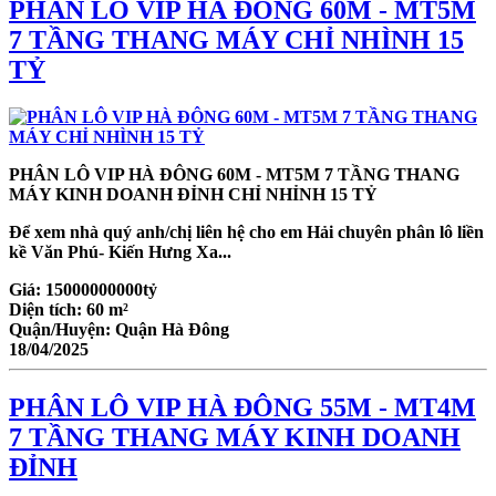
PHÂN LÔ VIP HÀ ĐÔNG 60M - MT5M
7 TẦNG THANG MÁY CHỈ NHÌNH 15
TỶ
PHÂN LÔ VIP HÀ ĐÔNG 60M - MT5M 7 TẦNG THANG
MÁY KINH DOANH ĐỈNH CHỈ NHỈNH 15 TỶ
Để xem nhà quý anh/chị liên hệ cho em Hải chuyên phân lô liền
kề Văn Phú- Kiến Hưng Xa...
Giá:
15000000000tỷ
Diện tích:
60 m²
Quận/Huyện:
Quận Hà Đông
18/04/2025
PHÂN LÔ VIP HÀ ĐÔNG 55M - MT4M
7 TẦNG THANG MÁY KINH DOANH
ĐỈNH