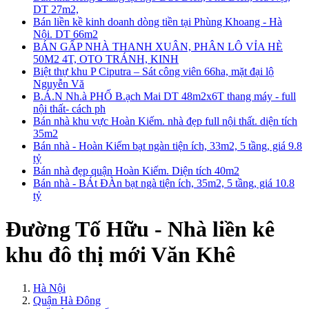
DT 27m2,
Bán liền kề kinh doanh dòng tiền tại Phùng Khoang - Hà
Nội. DT 66m2
BÁN GẤP NHÀ THANH XUÂN, PHÂN LÔ VỈA HÈ
50M2 4T, OTO TRÁNH, KINH
Biệt thự khu P Ciputra – Sát công viên 66ha, mặt đại lộ
Nguyễn Vă
B.Á.N Nh.à PHỐ B.ạch Mai DT 48m2x6T thang máy - full
nội thất- cách ph
Bán nhà khu vực Hoàn Kiếm. nhà đẹp full nội thất. diện tích
35m2
Bán nhà - Hoàn Kiếm bạt ngàn tiện ích, 33m2, 5 tầng, giá 9.8
tỷ
Bán nhà đẹp quận Hoàn Kiếm. Diện tích 40m2
Bán nhà - BÁt ĐÀn bạt ngà tiện ích, 35m2, 5 tầng, giá 10.8
tỷ
Đường Tố Hữu - Nhà liền kê
khu đô thị mới Văn Khê
Hà Nội
Quận Hà Đông