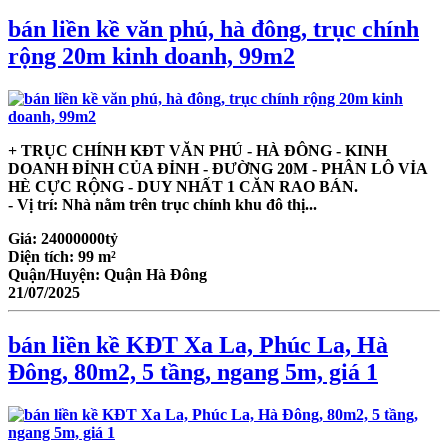
bán liền kề văn phú, hà đông, trục chính
rộng 20m kinh doanh, 99m2
+ TRỤC CHÍNH KĐT VĂN PHÚ - HÀ ĐÔNG - KINH
DOANH ĐỈNH CỦA ĐỈNH - ĐƯỜNG 20M - PHÂN LÔ VỈA
HÈ CỰC RỘNG - DUY NHẤT 1 CĂN RAO BÁN.
- Vị trí: Nhà nằm trên trục chính khu đô thị...
Giá:
24000000tỷ
Diện tích:
99 m²
Quận/Huyện:
Quận Hà Đông
21/07/2025
bán liền kề KĐT Xa La, Phúc La, Hà
Đông, 80m2, 5 tầng, ngang 5m, giá 1