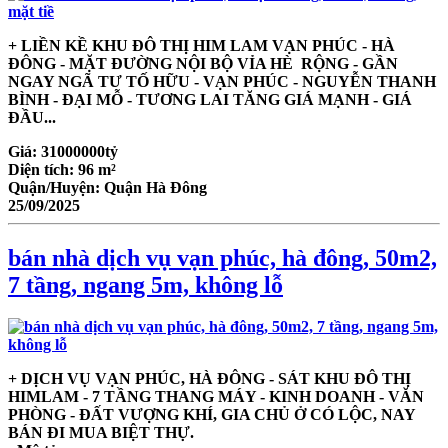
+ LIỀN KỀ KHU ĐÔ THỊ HIM LAM VẠN PHÚC - HÀ
ĐÔNG - MẶT ĐƯỜNG NỘI BỘ VỈA HÈ RỘNG - GẦN
NGAY NGÃ TƯ TỐ HỮU - VẠN PHÚC - NGUYỄN THANH
BÌNH - ĐẠI MỖ - TƯƠNG LAI TĂNG GIÁ MẠNH - GIÁ
ĐẦU...
Giá:
31000000tỷ
Diện tích:
96 m²
Quận/Huyện:
Quận Hà Đông
25/09/2025
bán nhà dịch vụ vạn phúc, hà đông, 50m2,
7 tầng, ngang 5m, không lỗ
+ DỊCH VỤ VẠN PHÚC, HÀ ĐÔNG - SÁT KHU ĐÔ THỊ
HIMLAM - 7 TẦNG THANG MÁY - KINH DOANH - VĂN
PHÒNG - ĐẤT VƯỢNG KHÍ, GIA CHỦ Ở CÓ LỘC, NAY
BÁN ĐI MUA BIỆT THỰ.