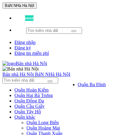
BáN NHà Hà NộI
Đã có
6660
tin được đăng!
Đăng nhập
Đăng ký
Đăng tin miễn phí
Bán nhà Hà Nội
BáN NHà Hà NộI
Quận Ba Đình
Quận Hoàn Kiếm
Quận Hai Bà Trưng
Quận Đống Đa
Quận Cầu Giấy
Quận Tây Hồ
Quận khác
Quận Long Biên
Quận Hoàng Mai
Quận Thanh Xuân