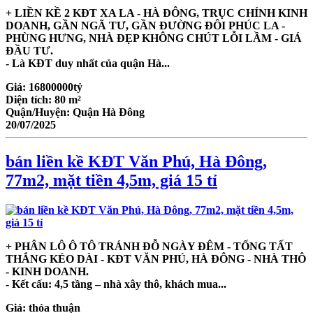
+ LIỀN KỀ 2 KĐT XA LA - HÀ ĐÔNG, TRỤC CHÍNH KINH
DOANH, GẦN NGÃ TƯ, GẦN ĐƯỜNG ĐÔI PHÚC LA -
PHÙNG HƯNG, NHÀ ĐẸP KHÔNG CHÚT LỖI LẦM - GIÁ
ĐẦU TƯ.
- Là KĐT duy nhất của quận Hà...
Giá:
16800000tỷ
Diện tích:
80 m²
Quận/Huyện:
Quận Hà Đông
20/07/2025
bán liền kề KĐT Văn Phú, Hà Đông,
77m2, mặt tiền 4,5m, giá 15 tỉ
+ PHÂN LÔ Ô TÔ TRÁNH ĐỖ NGÀY ĐÊM - TỐNG TẤT
THẮNG KÉO DÀI - KĐT VĂN PHÚ, HÀ ĐÔNG - NHÀ THÔ
- KINH DOANH.
- Kết cấu: 4,5 tầng – nhà xây thô, khách mua...
Giá:
thỏa thuận