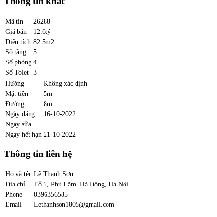
Thông tin khác
Mã tin
26288
Giá bán
12.6tỷ
Diện tích
82.5m2
Số tầng
5
Số phòng
4
Số Tolet
3
Hướng
Không xác định
Mặt tiền
5m
Đường
8m
Ngày đăng
16-10-2022
Ngày sửa
Ngày hết hạn
21-10-2022
Thông tin liên hệ
Họ và tên
Lê Thanh Sơn
Địa chỉ
Tổ 2, Phú Lãm, Hà Đông, Hà Nội
Phone
0396356585
Email
Lethanhson1805@gmail.com