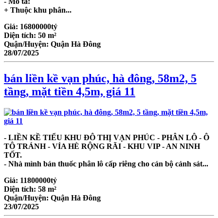
- Mô tả:
+ Thuộc khu phân...
Giá:
16800000tỷ
Diện tích:
50 m²
Quận/Huyện:
Quận Hà Đông
28/07/2025
bán liền kề vạn phúc, hà đông, 58m2, 5
tầng, mặt tiền 4,5m, giá 11
- LIỀN KỀ TIỂU KHU ĐÔ THỊ VẠN PHÚC - PHÂN LÔ - Ô
TÔ TRÁNH - VỈA HÈ RỘNG RÃI - KHU VIP - AN NINH
TỐT.
- Nhà mình bán thuốc phân lô cấp riêng cho cán bộ cảnh sát...
Giá:
11800000tỷ
Diện tích:
58 m²
Quận/Huyện:
Quận Hà Đông
23/07/2025