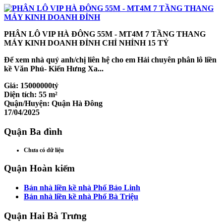
PHÂN LÔ VIP HÀ ĐÔNG 55M - MT4M 7 TẦNG THANG
MÁY KINH DOANH ĐỈNH CHỈ NHỈNH 15 TỶ
Để xem nhà quý anh/chị liên hệ cho em Hải chuyên phân lô liền
kề Văn Phú- Kiến Hưng Xa...
Giá:
15000000tỷ
Diện tích:
55 m²
Quận/Huyện:
Quận Hà Đông
17/04/2025
Quận Ba đình
Chưa có dữ liệu
Quận Hoàn kiếm
Bán nhà liền kề nhà Phố Bảo Linh
Bán nhà liền kề nhà Phố Bà Triệu
Quận Hai Bà Trưng