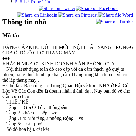
Phố Lê Trọng Tấn
Thông tin nhà
Mô tả:
ĐẲNG CẤP KHU ĐÔ THỊ MỚI _ NỘI THẤT SANG TRỌNGG
GRA Ô TÔ -Ô CHỜ THANG MÁY.
♦️♦️♦️
KHÁCH MUA Ở_ KINH DOANH VĂN PHÒNG CTY.
+ Nội thất sử dụng toàn đồ cao cấp với đá cẩm thạch, gỗ quý tự
nhiên, trang thiết bị nhập khẩu, cầu Thang rộng khách mua về có
thể lắp thang máy .
+ Chủ là 2 Bác công tác Trong Quân Đội về hưu. NHÀ ở Rất Có
Lộc Về Các Con đều là doanh nhân thành đạt . Nay bán để về cho
Gần con cháu .
+ THIẾT KẾ
+ Tầng 1 : Gra Ô Tô .+ thông sàn
+ Tầng 2 .khách .+ bếp +wc
+ Tầng .3.4: Mỗi tầng 2 phòng Rộng + vs
+ Tầng 5: + sân phơi
+ Sổ đỏ hoa hậu, cất két