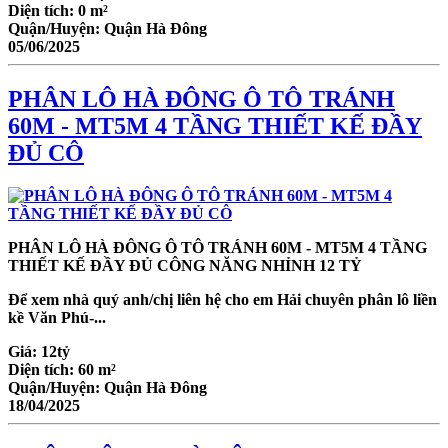
Diện tích:
0 m²
Quận/Huyện:
Quận Hà Đông
05/06/2025
PHÂN LÔ HÀ ĐÔNG Ô TÔ TRÁNH
60M - MT5M 4 TẦNG THIẾT KẾ ĐẦY
ĐỦ CÔ
PHÂN LÔ HÀ ĐÔNG Ô TÔ TRÁNH 60M - MT5M 4 TẦNG
THIẾT KẾ ĐẦY ĐỦ CÔNG NĂNG NHỈNH 12 TỶ
Để xem nhà quý anh/chị liên hệ cho em Hải chuyên phân lô liền
kề Văn Phú-...
Giá:
12tỷ
Diện tích:
60 m²
Quận/Huyện:
Quận Hà Đông
18/04/2025