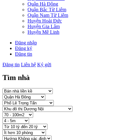
Quận Hà Đông
Quận Bắc Từ Liêm
Quận Nam Từ Liêm
Huyện Hoài Đức
Huyện Gia Lâm
Huyện Mê Linh
Đăng nhập
Đăng ký
Đăng tin
Đăng tin
Liên hệ
Ký gửi
Tìm nhà