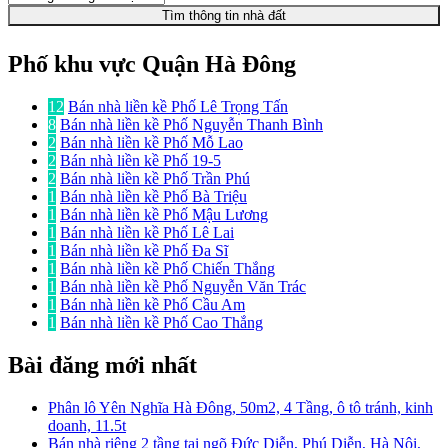
Tìm thông tin nhà đất
Phố khu vực Quận Hà Đông
12
Bán nhà liền kề Phố Lê Trọng Tấn
8
Bán nhà liền kề Phố Nguyễn Thanh Bình
2
Bán nhà liền kề Phố Mỗ Lao
2
Bán nhà liền kề Phố 19-5
2
Bán nhà liền kề Phố Trần Phú
1
Bán nhà liền kề Phố Bà Triệu
1
Bán nhà liền kề Phố Mậu Lương
1
Bán nhà liền kề Phố Lê Lai
1
Bán nhà liền kề Phố Đa Sĩ
1
Bán nhà liền kề Phố Chiến Thắng
1
Bán nhà liền kề Phố Nguyễn Văn Trác
1
Bán nhà liền kề Phố Cầu Am
1
Bán nhà liền kề Phố Cao Thắng
Bài đăng mới nhất
Phân lô Yên Nghĩa Hà Đông, 50m2, 4 Tầng, ô tô tránh, kinh
doanh, 11.5t
Bán nhà riêng 2 tầng tại ngõ Đức Diễn, Phú Diễn, Hà Nội,