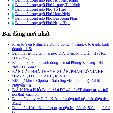
3
Bán nhà trong ngõ Phố Nguyễn Hoàng
3
Bán nhà trong ngõ Phố Lương Thế Vinh
3
Bán nhà trong ngõ Phố Tố Hữu
3
Bán nhà trong ngõ Phố Hàm Nghi
2
Bán nhà trong ngõ Phố Bùi Xuân Phái
2
Bán nhà trong ngõ Phố Ngọc Trục
Bài đăng mới nhất
Phân lô Yên Nghĩa Hà Đông, 50m2, 4 Tầng, ô tô tránh, kinh
doanh, 11.5t
Bán nhà riêng 2 tầng tại ngõ Đức Diễn, Phú Diễn, Hà Nội,
DT 27m2,
Bán liền kề kinh doanh dòng tiền tại Phùng Khoang - Hà
Nội. DT 66m2
BÁN GẤP NHÀ THANH XUÂN, PHÂN LÔ VỈA HÈ
50M2 4T, OTO TRÁNH, KINH
Biệt thự khu P Ciputra – Sát công viên 66ha, mặt đại lộ
Nguyễn Vă
B.Á.N Nh.à PHỐ B.ạch Mai DT 48m2x6T thang máy - full
nội thất- cách ph
Bán nhà khu vực Hoàn Kiếm. nhà đẹp full nội thất. diện tích
35m2
Bán nhà - Hoàn Kiếm bạt ngàn tiện ích, 33m2, 5 tầng, giá 9.8
tỷ