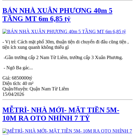
BÁN NHÀ XUÂN PHƯƠNG 40m 5
TẦNG MT 6m 6,85 tỷ
- Vị trí: Cách mặt phố 30m, thuận tiện di chuyển đi đâu cũng tiện ,
tiện ích xung quanh không thiếu gì
-Gần trường cấp 2 Nam Từ Liêm, trường cấp 3 Xuân Phương.
- Ngõ Ba gác...
Giá:
6850000tỷ
Diện tích:
40 m²
Quận/Huyện:
Quận Nam Từ Liêm
15/04/2026
MỄTRÌ- NHÀ MỚI- MẶT TIỀN 5M-
10M RA OTO NHỈNH 7 TỶ