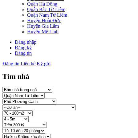
Quận Hà Đông
Quận Bắc Từ Liêm
Quận Nam Từ Liêm
Huyện Hoài Đức
Huyện Gia Lâm
Huyện Mê Linh
Đăng nhập
Đăng ký
Đăng tin
Đăng tin
Liên hệ
Ký gửi
Tìm nhà