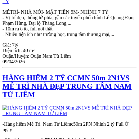
MỄTRÌ- NHÀ MỚI- MẶT TIỀN 5M- NHỈNH 7 TỶ
- Vị trí đẹp, thông tứ phía, gần các tuyến phố chính Lê Quang Đạo,
Phạm Hùng, Đại lộ Thăng Long,...
- 10m ra ô tô, full nội thất.
- Nhiều tiện ích như trường học, trung tâm thương mại,...
Giá:
7tỷ
Diện tích:
40 m²
Quận/Huyện:
Quận Nam Từ Liêm
09/04/2026
HÀNG HIỂM 2 TỶ CCMN 50m 2N1VS
MỄ TRÌ NHÀ ĐẸP TRUNG TÂM NAM
TỪ LIÊM
-Hàng hiếm Mễ Trì Nam Từ Liêmc50m 2PN Nhỉnh 2 tỷ Full Ở
ngay