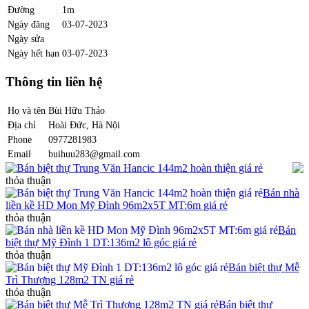
Đường
1m
Ngày đăng
03-07-2023
Ngày sửa
Ngày hết hạn
03-07-2023
Thông tin liên hệ
Họ và tên
Bùi Hữu Thảo
Địa chỉ
Hoài Đức, Hà Nội
Phone
0977281983
Email
buihuu283@gmail.com
Bán biệt thự Trung Văn Hancic 144m2 hoàn thiện giá rẻ
thỏa thuận
Bán nhà
liền kề HD Mon Mỹ Đình 96m2x5T MT:6m giá rẻ
thỏa thuận
Bán
biệt thự Mỹ Đình 1 DT:136m2 lô góc giá rẻ
thỏa thuận
Bán biệt thự Mễ
Trì Thượng 128m2 TN giá rẻ
thỏa thuận
Bán biệt thự