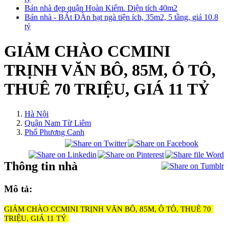
Bán nhà đẹp quận Hoàn Kiếm. Diện tích 40m2
Bán nhà - BÁt ĐÀn bạt ngà tiện ích, 35m2, 5 tầng, giá 10.8
tỷ
GIẢM CHÀO CCMINI
TRỊNH VĂN BÔ, 85M, Ô TÔ,
THUÊ 70 TRIỆU, GIÁ 11 TỶ
Hà Nội
Quận Nam Từ Liêm
Phố Phương Canh
Thông tin nhà
Mô tả:
GIẢM CHÀO CCMINI TRỊNH VĂN BÔ, 85M, Ô TÔ, THUÊ 70 
TRIỆU, GIÁ 11 TỶ 