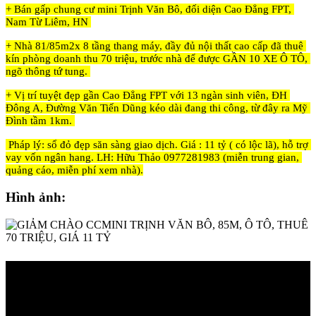
+ Bán gấp chung cư mini Trịnh Văn Bô, đối diện Cao Đẳng FPT, 
Nam Từ Liêm, HN 
+ Nhà 81/85m2x 8 tầng thang máy, đầy đủ nội thất cao cấp đã thuê 
kín phòng doanh thu 70 triệu, trước nhà để được GẦN 10 XE Ô TÔ, 
ngõ thông tứ tung. 
+ Vị trí tuyệt đẹp gần Cao Đẳng FPT với 13 ngàn sinh viên, ĐH 
Đông A, Đường Văn Tiến Dũng kéo dài đang thi công, từ đây ra Mỹ 
Đình tầm 1km. 
 Pháp lý: sổ đỏ đẹp săn sàng giao dịch. Giá : 11 tỷ ( có lộc lã), hỗ trợ 
vay vốn ngân hang. LH: Hữu Thảo 0977281983 (miễn trung gian, 
quảng cáo, miễn phí xem nhà).
Hình ảnh: