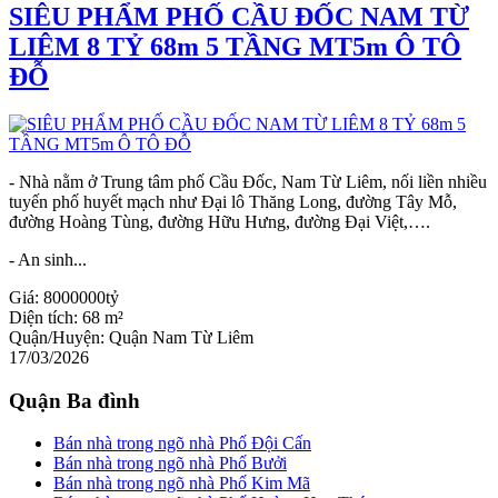
SIÊU PHẨM PHỐ CẦU ĐỐC NAM TỪ
LIÊM 8 TỶ 68m 5 TẦNG MT5m Ô TÔ
ĐỖ
- Nhà nằm ở Trung tâm phố Cầu Đốc, Nam Từ Liêm, nối liền nhiều
tuyến phố huyết mạch như Đại lô Thăng Long, đường Tây Mỗ,
đường Hoàng Tùng, đường Hữu Hưng, đường Đại Việt,….
- An sinh...
Giá:
8000000tỷ
Diện tích:
68 m²
Quận/Huyện:
Quận Nam Từ Liêm
17/03/2026
Quận Ba đình
Bán nhà trong ngõ nhà Phố Đội Cấn
Bán nhà trong ngõ nhà Phố Bưởi
Bán nhà trong ngõ nhà Phố Kim Mã