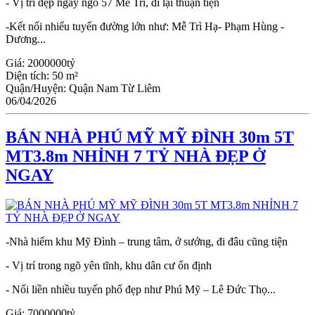
- Vị trí đẹp ngay ngõ 57 Mễ Trì, đi lại thuận tiện
-Kết nối nhiểu tuyến đường lớn như: Mễ Trì Hạ- Phạm Hùng -
Dương...
Giá:
2000000tỷ
Diện tích:
50 m²
Quận/Huyện:
Quận Nam Từ Liêm
06/04/2026
BÁN NHÀ PHÚ MỸ MỸ ĐÌNH 30m 5T
MT3.8m NHỈNH 7 TỶ NHÀ ĐẸP Ở
NGAY
-Nhà hiếm khu Mỹ Đình – trung tâm, ở sướng, đi đâu cũng tiện
- Vị trí trong ngõ yên tĩnh, khu dân cư ổn định
- Nối liền nhiều tuyến phố đẹp như Phú Mỹ – Lê Đức Thọ...
Giá:
7000000tỷ