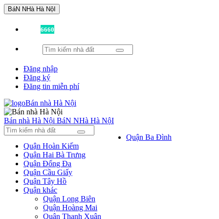
BáN NHà Hà NộI
Đã có
6660
tin được đăng!
Đăng nhập
Đăng ký
Đăng tin miễn phí
Bán nhà Hà Nội
BáN NHà Hà NộI
Quận Ba Đình
Quận Hoàn Kiếm
Quận Hai Bà Trưng
Quận Đống Đa
Quận Cầu Giấy
Quận Tây Hồ
Quận khác
Quận Long Biên
Quận Hoàng Mai
Quận Thanh Xuân