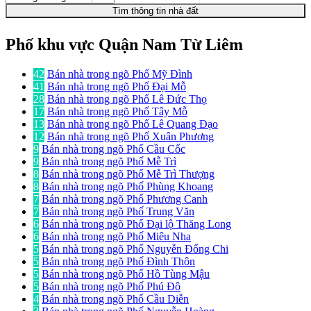
Tìm thông tin nhà đất
Phố khu vực Quận Nam Từ Liêm
42
Bán nhà trong ngõ Phố Mỹ Đình
41
Bán nhà trong ngõ Phố Đại Mỗ
28
Bán nhà trong ngõ Phố Lê Đức Thọ
17
Bán nhà trong ngõ Phố Tây Mỗ
13
Bán nhà trong ngõ Phố Lê Quang Đạo
12
Bán nhà trong ngõ Phố Xuân Phương
9
Bán nhà trong ngõ Phố Cầu Cốc
9
Bán nhà trong ngõ Phố Mễ Trì
8
Bán nhà trong ngõ Phố Mễ Trì Thượng
8
Bán nhà trong ngõ Phố Phùng Khoang
7
Bán nhà trong ngõ Phố Phương Canh
7
Bán nhà trong ngõ Phố Trung Văn
6
Bán nhà trong ngõ Phố Đại lộ Thăng Long
6
Bán nhà trong ngõ Phố Miêu Nha
5
Bán nhà trong ngõ Phố Nguyễn Đổng Chi
5
Bán nhà trong ngõ Phố Đình Thôn
5
Bán nhà trong ngõ Phố Hồ Tùng Mậu
5
Bán nhà trong ngõ Phố Phú Đô
4
Bán nhà trong ngõ Phố Cầu Diễn