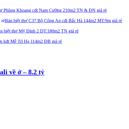
thự Phùng Khoang cđt Nam Cường 210m2 TN & ĐN giá rẻ
Bán biệt thự C37 Bộ Công An cđt Bắc Hà 144m2 MT:9m giá rẻ
n biệt thự Mỹ Đình 2 DT:180m2 TN giá rẻ
ờn kđt Mễ Trì Hạ 114m2 ĐB giá rẻ
li về ở – 8.2 tỷ