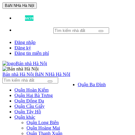
BáN NHà Hà NộI
Đã có
6659
tin được đăng!
Đăng nhập
Đăng ký
Đăng tin miễn phí
Bán nhà Hà Nội
BáN NHà Hà NộI
Quận Ba Đình
Quận Hoàn Kiếm
Quận Hai Bà Trưng
Quận Đống Đa
Quận Cầu Giấy
Quận Tây Hồ
Quận khác
Quận Long Biên
Quận Hoàng Mai
Quận Thanh Xuân