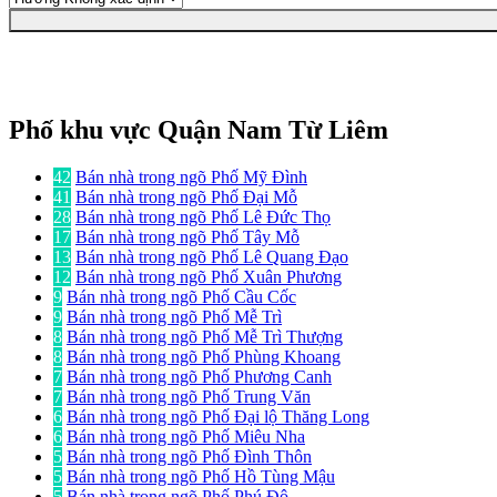
Phố khu vực Quận Nam Từ Liêm
42
Bán nhà trong ngõ Phố Mỹ Đình
41
Bán nhà trong ngõ Phố Đại Mỗ
28
Bán nhà trong ngõ Phố Lê Đức Thọ
17
Bán nhà trong ngõ Phố Tây Mỗ
13
Bán nhà trong ngõ Phố Lê Quang Đạo
12
Bán nhà trong ngõ Phố Xuân Phương
9
Bán nhà trong ngõ Phố Cầu Cốc
9
Bán nhà trong ngõ Phố Mễ Trì
8
Bán nhà trong ngõ Phố Mễ Trì Thượng
8
Bán nhà trong ngõ Phố Phùng Khoang
7
Bán nhà trong ngõ Phố Phương Canh
7
Bán nhà trong ngõ Phố Trung Văn
6
Bán nhà trong ngõ Phố Đại lộ Thăng Long
6
Bán nhà trong ngõ Phố Miêu Nha
5
Bán nhà trong ngõ Phố Đình Thôn
5
Bán nhà trong ngõ Phố Hồ Tùng Mậu
5
Bán nhà trong ngõ Phố Phú Đô