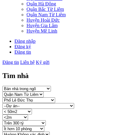
Quận Hà Đông
Quận Bắc Từ Liêm
Quận Nam Từ Liêm
Huyện Hoài Đức
Huyện Gia Lâm
Huyện Mê Linh
Đăng nhập
Đăng ký
Đăng tin
Đăng tin
Liên hệ
Ký gửi
Tìm nhà