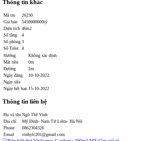
Thông tin khác
Mã tin
26230
Giá bán
5450000000tỷ
Diện tích
46m2
Số tầng
4
Số phòng
3
Số Tolet
4
Hướng
Không xác định
Mặt tiền
0m
Đường
2m
Ngày đăng
10-10-2022
Ngày sửa
Ngày hết hạn
15-10-2022
Thông tin liên hệ
Họ và tên
Ngô Thế Vinh
Địa chỉ
Mỹ Đình- Nam Từ Liêm- Hà Nội
Phone
0862304326
Email
vinhylc201@gmail.com
Bán biệt thự Vinhomes Gardenia 290m2 MT:15m giá rẻ