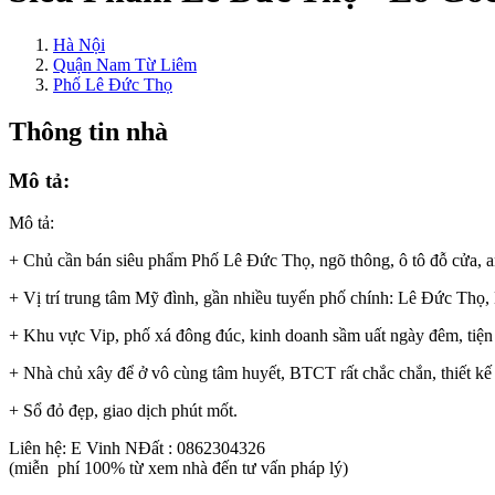
Hà Nội
Quận Nam Từ Liêm
Phố Lê Đức Thọ
Thông tin nhà
Mô tả:
Mô tả:
+ Chủ cần bán siêu phẩm Phố Lê Đức Thọ, ngõ thông, ô tô đỗ cửa, an
+ Vị trí trung tâm Mỹ đình, gần nhiều tuyến phố chính: Lê Đức Thọ,
+ Khu vực Vip, phố xá đông đúc, kinh doanh sầm uất ngày đêm, tiệ
+ Nhà chủ xây để ở vô cùng tâm huyết, BTCT rất chắc chắn, thiết kế 
+ Sổ đỏ đẹp, giao dịch phút mốt.
Liên hệ: E Vinh NĐất : 0862304326
(miễn phí 100% từ xem nhà đến tư vấn pháp lý)