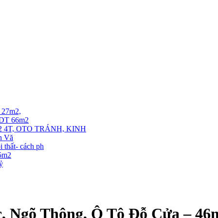
T 27m2,
. DT 66m2
 4T, OTO TRÁNH, KINH
ễn Vă
thất- cách ph
35m2
tỷ
, Ngõ Thông, Ô Tô Đỗ Cửa – 46