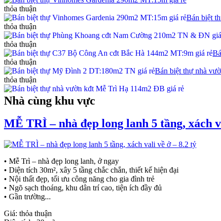
thỏa thuận
Bán biệt 
thỏa thuận
thỏa thuận
Bá
thỏa thuận
Bán biệt thự nhà vư
thỏa thuận
Nhà cùng khu vực
MỄ TRÌ – nhà đẹp long lanh 5 tầng, xách va
• Mễ Trì – nhà đẹp long lanh, ở ngay
• Diện tích 30m², xây 5 tầng chắc chắn, thiết kế hiện đại
• Nội thất đẹp, tối ưu công năng cho gia đình trẻ
• Ngõ sạch thoáng, khu dân trí cao, tiện ích đầy đủ
• Gần trường...
Giá:
thỏa thuận