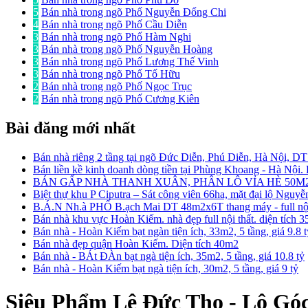
5
Bán nhà trong ngõ Phố Nguyễn Đổng Chi
4
Bán nhà trong ngõ Phố Cầu Diễn
3
Bán nhà trong ngõ Phố Hàm Nghi
3
Bán nhà trong ngõ Phố Nguyễn Hoàng
3
Bán nhà trong ngõ Phố Lương Thế Vinh
3
Bán nhà trong ngõ Phố Tố Hữu
2
Bán nhà trong ngõ Phố Ngọc Trục
2
Bán nhà trong ngõ Phố Cương Kiên
Bài đăng mới nhất
Bán nhà riêng 2 tầng tại ngõ Đức Diễn, Phú Diễn, Hà Nội, D
Bán liền kề kinh doanh dòng tiền tại Phùng Khoang - Hà Nội
BÁN GẤP NHÀ THANH XUÂN, PHÂN LÔ VỈA HÈ 50M2
Biệt thự khu P Ciputra – Sát công viên 66ha, mặt đại lộ Nguy
B.Á.N Nh.à PHỐ B.ạch Mai DT 48m2x6T thang máy - full nội 
Bán nhà khu vực Hoàn Kiếm. nhà đẹp full nội thất. diện tích 
Bán nhà - Hoàn Kiếm bạt ngàn tiện ích, 33m2, 5 tầng, giá 9.8 
Bán nhà đẹp quận Hoàn Kiếm. Diện tích 40m2
Bán nhà - BÁt ĐÀn bạt ngà tiện ích, 35m2, 5 tầng, giá 10.8 tỷ
Bán nhà - Hoàn Kiếm bạt ngà tiện ích, 30m2, 5 tầng, giá 9 tỷ
Siêu Phẩm Lê Đức Thọ - Lô Góc