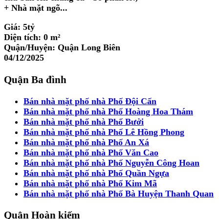
+ Nhà mặt ngõ...
Giá:
5tỷ
Diện tích:
0 m²
Quận/Huyện:
Quận Long Biên
04/12/2025
Quận Ba đình
Bán nhà mặt phố nhà Phố Đội Cấn
Bán nhà mặt phố nhà Phố Hoàng Hoa Thám
Bán nhà mặt phố nhà Phố Bưởi
Bán nhà mặt phố nhà Phố Lê Hồng Phong
Bán nhà mặt phố nhà Phố An Xá
Bán nhà mặt phố nhà Phố Văn Cao
Bán nhà mặt phố nhà Phố Nguyễn Công Hoan
Bán nhà mặt phố nhà Phố Quần Ngựa
Bán nhà mặt phố nhà Phố Kim Mã
Bán nhà mặt phố nhà Phố Bà Huyện Thanh Quan
Quận Hoàn kiếm