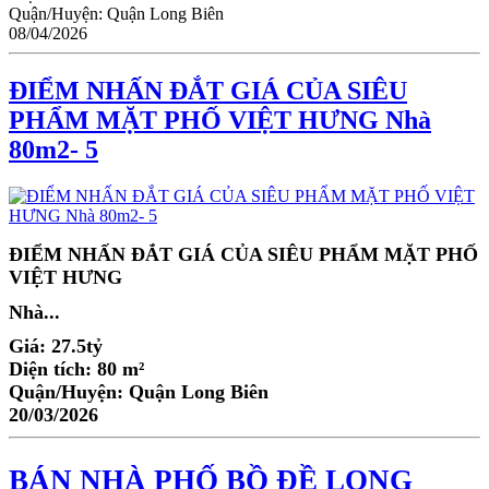
Quận/Huyện:
Quận Long Biên
08/04/2026
ĐIỂM NHẤN ĐẮT GIÁ CỦA SIÊU
PHẨM MẶT PHỐ VIỆT HƯNG Nhà
80m2- 5
ĐIỂM NHẤN ĐẮT GIÁ CỦA SIÊU PHẨM MẶT PHỐ
VIỆT HƯNG
Nhà...
Giá:
27.5tỷ
Diện tích:
80 m²
Quận/Huyện:
Quận Long Biên
20/03/2026
BÁN NHÀ PHỐ BỒ ĐỀ LONG