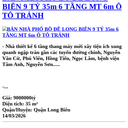
BIÊN 9 TỶ 35m 6 TẦNG MT 6m Ô
TÔ TRÁNH
- Nhà thiết kế 6 tầng thang máy mới xây tiện ích xung
quanh ngập tràn gần các tuyến đường chính, Nguyễn
Văn Cừ, Phú Viên, Hồng Tiến, Ngọc Lâm, bệnh viện
Tâm Anh, Nguyễn Sơn.....
-...
Giá:
9000000tỷ
Diện tích:
35 m²
Quận/Huyện:
Quận Long Biên
14/03/2026