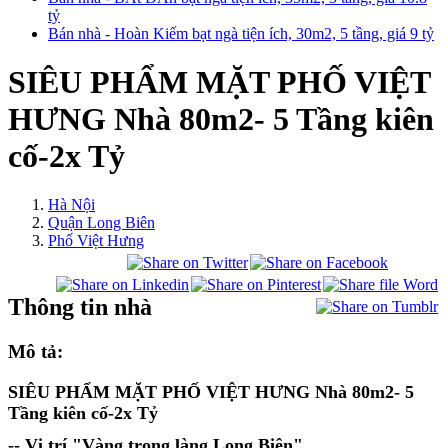
tỷ
Bán nhà - Hoàn Kiếm bạt ngà tiện ích, 30m2, 5 tầng, giá 9 tỷ
SIÊU PHẨM MẶT PHỐ VIỆT
HƯNG Nhà 80m2- 5 Tầng kiên
cố-2x Tỷ
Hà Nội
Quận Long Biên
Phố Việt Hưng
Thông tin nhà
Mô tả:
SIÊU PHẨM MẶT PHỐ VIỆT HƯNG
Nhà 80m2- 5
Tầng kiên cố-2x Tỷ
-- Vị trí "Vàng trong làng Long Biên"