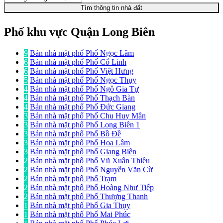
Tìm thông tin nhà đất
Phố khu vực Quận Long Biên
9
Bán nhà mặt phố Phố Ngọc Lâm
6
Bán nhà mặt phố Phố Cổ Linh
6
Bán nhà mặt phố Phố Việt Hưng
5
Bán nhà mặt phố Phố Ngọc Thụy
4
Bán nhà mặt phố Phố Ngô Gia Tự
4
Bán nhà mặt phố Phố Thạch Bàn
4
Bán nhà mặt phố Phố Đức Giang
3
Bán nhà mặt phố Phố Chu Huy Mân
3
Bán nhà mặt phố Phố Long Biên 1
3
Bán nhà mặt phố Phố Bồ Đề
3
Bán nhà mặt phố Phố Hoa Lâm
3
Bán nhà mặt phố Phố Giang Biên
2
Bán nhà mặt phố Phố Vũ Xuân Thiều
2
Bán nhà mặt phố Phố Nguyễn Văn Cừ
2
Bán nhà mặt phố Phố Trạm
2
Bán nhà mặt phố Phố Hoàng Như Tiếp
2
Bán nhà mặt phố Phố Thượng Thanh
1
Bán nhà mặt phố Phố Gia Thụy
1
Bán nhà mặt phố Phố Mai Phúc