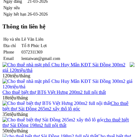
Ngày đăng
21-03-2026
Ngày sửa
Ngày hết hạn
26-03-2026
Thông tin liên hệ
Họ và tên
Lê Văn Liên
Địa chỉ
Tổ 8 Phúc Lợi
Phone
0372311369
Email
lentaiwan@gmail.com
Cho thuê nhà mặt phố Chu Huy Mân KĐT Sài Đồng 300m2
giá 120triệu/thá
120triệu/tháng
Cho thuê biệt thự BT6 Việt Hưng 200m2 full nội thất
18triệu/tháng
Cho thuê
biệt thự Sài Đồng 265m2 xây thô lô góc
35triệu/tháng
cho thuê biệt
thự Sài Đồng 198m2 full nội thất
50triệu/tháng
Cho thuê biệt thự