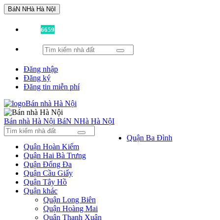
BáN NHà Hà NộI
Đã có
6659
tin được đăng!
Đăng nhập
Đăng ký
Đăng tin miễn phí
Bán nhà Hà Nội
BáN NHà Hà NộI
Quận Ba Đình
Quận Hoàn Kiếm
Quận Hai Bà Trưng
Quận Đống Đa
Quận Cầu Giấy
Quận Tây Hồ
Quận khác
Quận Long Biên
Quận Hoàng Mai
Quận Thanh Xuân