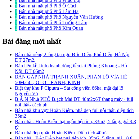
1
Bán nhà mặt phố Phố Phúc Lợi
1
Bán nhà mặt phố Phố Ô Cách
1
Bán nhà mặt phố Phố Lâm Hạ
1
Bán nhà mặt phố Phố Nguyễn Văn Hưởng
1
Bán nhà mặt phố Phố Trường Lâm
1
Bán nhà mặt phố Phố Kim Quan
Bài đăng mới nhất
Bán nhà riêng 2 tầng tại ngõ Đức Diễn, Phú Diễn, Hà Nội,
DT 27m2,
Bán liền kề kinh doanh dòng tiền tại Phùng Khoang - Hà
Nội. DT 66m2
BÁN GẤP NHÀ THANH XUÂN, PHÂN LÔ VỈA HÈ
50M2 4T, OTO TRÁNH, KINH
Biệt thự khu P Ciputra – Sát công viên 66ha, mặt đại lộ
Nguyễn Vă
B.Á.N Nh.à PHỐ B.ạch Mai DT 48m2x6T thang máy - full
nội thất- cách ph
Bán nhà khu vực Hoàn Kiếm. nhà đẹp full nội thất. diện tích
35m2
Bán nhà - Hoàn Kiếm bạt ngàn tiện ích, 33m2, 5 tầng, giá 9.8
tỷ
Bán nhà đẹp quận Hoàn Kiếm. Diện tích 40m2
Bán nhà - BÁt ĐÀn bạt ngà tiện ích, 35m2, 5 tầng, giá 10.8