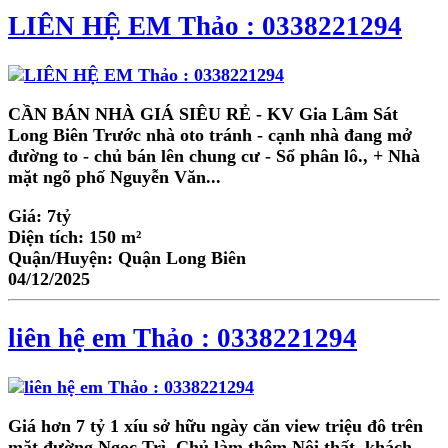
LIÊN HỆ EM Thảo : 0338221294
CẦN BÁN NHÀ GIÁ SIÊU RẺ - KV Gia Lâm Sát
Long Biên Trước nhà oto tránh - cạnh nhà đang mở
đường to - chủ bán lên chung cư - Sổ phân lô., + Nhà
mặt ngõ phố Nguyễn Văn...
Giá:
7tỷ
Diện tích:
150 m²
Quận/Huyện:
Quận Long Biên
04/12/2025
liên hệ em Thảo : 0338221294
Giá hơn 7 tỷ 1 xíu sở hữu ngày căn view triệu đô trên
mặt đường Ngọc Trì. Chủ làm thêm Nội thất, khách