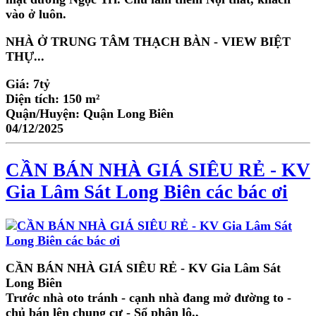
vào ở luôn.
NHÀ Ở TRUNG TÂM THẠCH BÀN - VIEW BIỆT
THỰ...
Giá:
7tỷ
Diện tích:
150 m²
Quận/Huyện:
Quận Long Biên
04/12/2025
CẦN BÁN NHÀ GIÁ SIÊU RẺ - KV
Gia Lâm Sát Long Biên các bác ơi
CẦN BÁN NHÀ GIÁ SIÊU RẺ - KV Gia Lâm Sát
Long Biên
Trước nhà oto tránh - cạnh nhà đang mở đường to -
chủ bán lên chung cư - Sổ phân lô.,