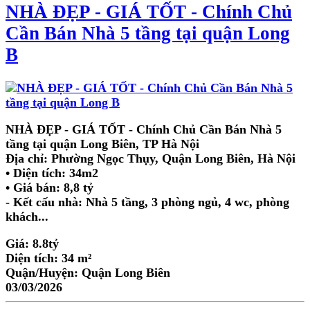
NHÀ ĐẸP - GIÁ TỐT - Chính Chủ
Cần Bán Nhà 5 tầng tại quận Long
B
NHÀ ĐẸP - GIÁ TỐT - Chính Chủ Cần Bán Nhà 5
tầng tại quận Long Biên, TP Hà Nội
Địa chỉ: Phường Ngọc Thụy, Quận Long Biên, Hà Nội
• Diện tích: 34m2
• Giá bán: 8,8 tỷ
- Kết cấu nhà: Nhà 5 tầng, 3 phòng ngủ, 4 wc, phòng
khách...
Giá:
8.8tỷ
Diện tích:
34 m²
Quận/Huyện:
Quận Long Biên
03/03/2026