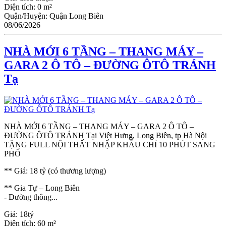
Diện tích:
0 m²
Quận/Huyện:
Quận Long Biên
08/06/2026
NHÀ MỚI 6 TẦNG – THANG MÁY –
GARA 2 Ô TÔ – ĐƯỜNG ÔTÔ TRÁNH
Tạ
NHÀ MỚI 6 TẦNG – THANG MÁY – GARA 2 Ô TÔ –
ĐƯỜNG ÔTÔ TRÁNH Tại Việt Hưng, Long Biên, tp Hà Nội
TẶNG FULL NỘI THẤT NHẬP KHẨU CHỈ 10 PHÚT SANG
PHỐ
** Giá: 18 tỷ (có thương lượng)
** Gia Tự – Long Biên
- Đường thông...
Giá:
18tỷ
Diện tích:
60 m²