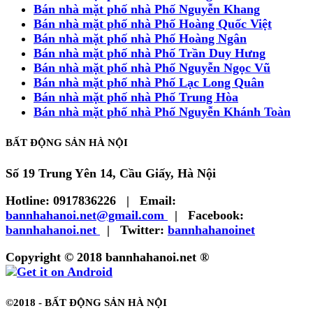
Bán nhà mặt phố nhà Phố Nguyễn Khang
Bán nhà mặt phố nhà Phố Hoàng Quốc Việt
Bán nhà mặt phố nhà Phố Hoàng Ngân
Bán nhà mặt phố nhà Phố Trần Duy Hưng
Bán nhà mặt phố nhà Phố Nguyễn Ngọc Vũ
Bán nhà mặt phố nhà Phố Lạc Long Quân
Bán nhà mặt phố nhà Phố Trung Hòa
Bán nhà mặt phố nhà Phố Nguyễn Khánh Toàn
BẤT ĐỘNG SẢN HÀ NỘI
Số 19 Trung Yên 14, Cầu Giấy, Hà Nội
Hotline:
0917836226
|
Email:
bannhahanoi.net@gmail.com
|
Facebook:
bannhahanoi.net
|
Twitter:
bannhahanoinet
Copyright © 2018 bannhahanoi.net ®
©2018 -
BẤT ĐỘNG SẢN HÀ NỘI