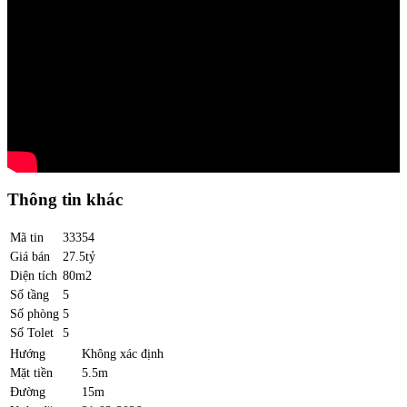
Thông tin khác
Mã tin
33354
Giá bán
27.5tỷ
Diện tích
80m2
Số tầng
5
Số phòng
5
Số Tolet
5
Hướng
Không xác định
Mặt tiền
5.5m
Đường
15m