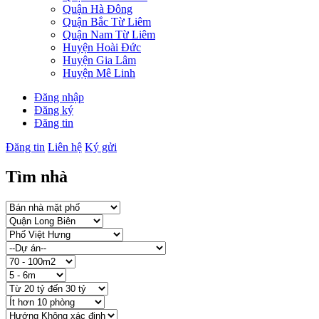
Quận Hà Đông
Quận Bắc Từ Liêm
Quận Nam Từ Liêm
Huyện Hoài Đức
Huyện Gia Lâm
Huyện Mê Linh
Đăng nhập
Đăng ký
Đăng tin
Đăng tin
Liên hệ
Ký gửi
Tìm nhà