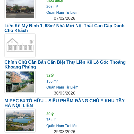
thỏa thuận
207 m²
Quận Nam Từ Liêm
07/02/2026
Liền Kề Mỹ Đình 1, 98m² Nhà Mới Nội Thất Cao Cấp Dành
Cho Khách
Chính Chủ Cần Bán Căn Biệt Thự Liền Kề Lô Góc Thoáng
Khoang Phùng
32tỷ
130 m²
Quận Nam Từ Liêm
30/03/2026
MIPEC 54 TỐ HỮU – SIÊU PHẨM ĐÁNG CHÚ Ý KHU TÂY
HÀ NỘI, LIÊN
30tỷ
75 m²
Quận Nam Từ Liêm
29/03/2026