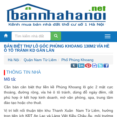
Bán
BÁN BIỆT THỰ LÔ GÓC PHÙNG KHOANG 130M2 VỈA HÈ
nhà
Ô TÔ TRÁNH KD GẦN LÀN
Hà
Hà Nội
Quận Nam Từ Liêm
Phố Phùng Khoang
Nội
THÔNG TIN NHÀ
Mô tả:
Cần bán căn biệt thự liền kề Phùng Khoang lô góc 2 mặt cực
thoáng, đường rộng, vỉa hè ô tô tránh, dừng đỗ ngày đêm, rất
phù hợp ở kết hợp kinh doanh, mở văn phòng, spa, trung tâm
đào tạo hoặc cho thuê.
Vị trí kết nối thuận tiện khu Thanh Xuân Nam Từ Liêm, hưởng
trọn tiện ích KĐT An Lạc và Làng Việt Kiều Châu Âu, môi trường