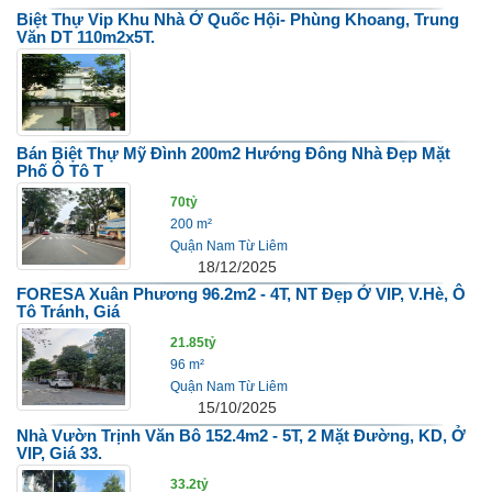
Biệt Thự Vip Khu Nhà Ở Quốc Hội- Phùng Khoang, Trung
Văn DT 110m2x5T.
Bán Biệt Thự Mỹ Đình 200m2 Hướng Đông Nhà Đẹp Mặt
Phố Ô Tô T
70tỷ
200 m²
Quận Nam Từ Liêm
18/12/2025
FORESA Xuân Phương 96.2m2 - 4T, NT Đẹp Ở VIP, V.hè, Ô
Tô Tránh, Giá
21.85tỷ
96 m²
Quận Nam Từ Liêm
15/10/2025
Nhà Vườn Trịnh Văn Bô 152.4m2 - 5T, 2 Mặt Đường, KD, Ở
VIP, Giá 33.
33.2tỷ