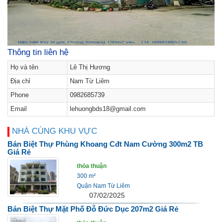
Thông tin liên hệ
Họ và tên
Lê Thị Hương
Địa chỉ
Nam Từ Liêm
Phone
0982685739
Email
lehuongbds18@gmail.com
NHÀ CÙNG KHU VỰC
Bán Biệt Thự Phùng Khoang Cđt Nam Cường 300m2 TB
Giá Rẻ
thỏa thuận
300 m²
Quận Nam Từ Liêm
07/02/2025
Bán Biệt Thự Mặt Phố Đỗ Đức Dục 207m2 Giá Rẻ