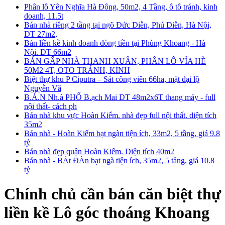
Phân lô Yên Nghĩa Hà Đông, 50m2, 4 Tầng, ô tô tránh, kinh
doanh, 11.5t
Bán nhà riêng 2 tầng tại ngõ Đức Diễn, Phú Diễn, Hà Nội,
DT 27m2,
Bán liền kề kinh doanh dòng tiền tại Phùng Khoang - Hà
Nội. DT 66m2
BÁN GẤP NHÀ THANH XUÂN, PHÂN LÔ VỈA HÈ
50M2 4T, OTO TRÁNH, KINH
Biệt thự khu P Ciputra – Sát công viên 66ha, mặt đại lộ
Nguyễn Vă
B.Á.N Nh.à PHỐ B.ạch Mai DT 48m2x6T thang máy - full
nội thất- cách ph
Bán nhà khu vực Hoàn Kiếm. nhà đẹp full nội thất. diện tích
35m2
Bán nhà - Hoàn Kiếm bạt ngàn tiện ích, 33m2, 5 tầng, giá 9.8
tỷ
Bán nhà đẹp quận Hoàn Kiếm. Diện tích 40m2
Bán nhà - BÁt ĐÀn bạt ngà tiện ích, 35m2, 5 tầng, giá 10.8
tỷ
Chính chủ cần bán căn biệt thự
liền kề Lô góc thoáng Khoang