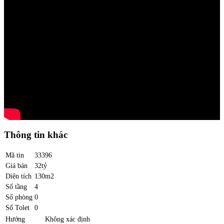
Thông tin khác
Mã tin
33396
Giá bán
32tỷ
Diện tích
130m2
Số tầng
4
Số phòng
0
Số Tolet
0
Hướng
Không xác định