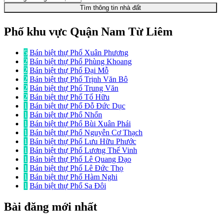
Tìm thông tin nhà đất
Phố khu vực Quận Nam Từ Liêm
5
Bán biệt thự Phố Xuân Phương
2
Bán biệt thự Phố Phùng Khoang
2
Bán biệt thự Phố Đại Mỗ
2
Bán biệt thự Phố Trịnh Văn Bô
2
Bán biệt thự Phố Trung Văn
2
Bán biệt thự Phố Tố Hữu
1
Bán biệt thự Phố Đỗ Đức Dục
1
Bán biệt thự Phố Nhổn
1
Bán biệt thự Phố Bùi Xuân Phái
1
Bán biệt thự Phố Nguyễn Cơ Thạch
1
Bán biệt thự Phố Lưu Hữu Phước
1
Bán biệt thự Phố Lương Thế Vinh
1
Bán biệt thự Phố Lê Quang Đạo
1
Bán biệt thự Phố Lê Đức Thọ
1
Bán biệt thự Phố Hàm Nghi
1
Bán biệt thự Phố Sa Đôi
Bài đăng mới nhất