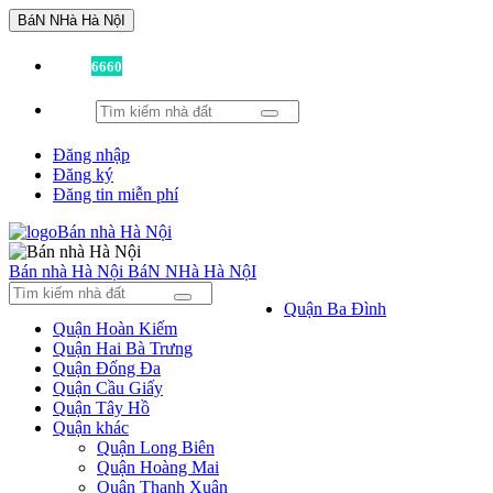
BáN NHà Hà NộI
Đã có
6660
tin được đăng!
Đăng nhập
Đăng ký
Đăng tin miễn phí
Bán nhà Hà Nội
BáN NHà Hà NộI
Quận Ba Đình
Quận Hoàn Kiếm
Quận Hai Bà Trưng
Quận Đống Đa
Quận Cầu Giấy
Quận Tây Hồ
Quận khác
Quận Long Biên
Quận Hoàng Mai
Quận Thanh Xuân