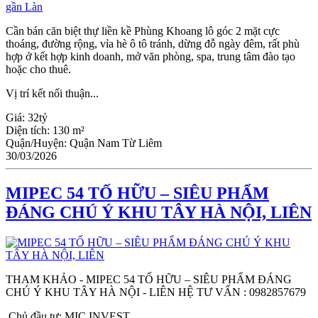
Cần bán căn biệt thự liền kề Phùng Khoang lô góc 2 mặt cực
thoáng, đường rộng, vỉa hè ô tô tránh, dừng đỗ ngày đêm, rất phù
hợp ở kết hợp kinh doanh, mở văn phòng, spa, trung tâm đào tạo
hoặc cho thuê.
Vị trí kết nối thuận...
Giá:
32tỷ
Diện tích:
130 m²
Quận/Huyện:
Quận Nam Từ Liêm
30/03/2026
MIPEC 54 TỐ HỮU – SIÊU PHẨM
ĐÁNG CHÚ Ý KHU TÂY HÀ NỘI, LIÊN
THAM KHẢO - MIPEC 54 TỐ HỮU – SIÊU PHẨM ĐÁNG
CHÚ Ý KHU TÂY HÀ NỘI - LIÊN HỆ TƯ VẤN : 0982857679
Chủ đầu tư: MIC INVEST