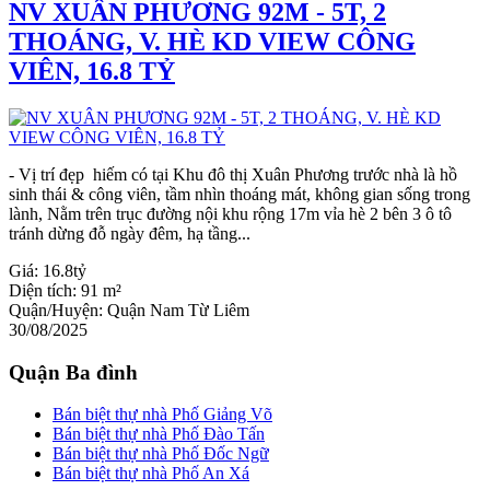
NV XUÂN PHƯƠNG 92M - 5T, 2
THOÁNG, V. HÈ KD VIEW CÔNG
VIÊN, 16.8 TỶ
- Vị trí đẹp hiếm có tại Khu đô thị Xuân Phương trước nhà là hồ
sinh thái & công viên, tầm nhìn thoáng mát, không gian sống trong
lành, Nằm trên trục đường nội khu rộng 17m vỉa hè 2 bên 3 ô tô
tránh dừng đỗ ngày đêm, hạ tầng...
Giá:
16.8tỷ
Diện tích:
91 m²
Quận/Huyện:
Quận Nam Từ Liêm
30/08/2025
Quận Ba đình
Bán biệt thự nhà Phố Giảng Võ
Bán biệt thự nhà Phố Đào Tấn
Bán biệt thự nhà Phố Đốc Ngữ
Bán biệt thự nhà Phố An Xá