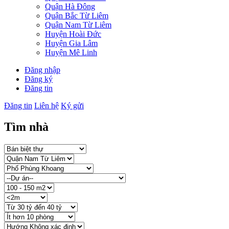
Quận Hà Đông
Quận Bắc Từ Liêm
Quận Nam Từ Liêm
Huyện Hoài Đức
Huyện Gia Lâm
Huyện Mê Linh
Đăng nhập
Đăng ký
Đăng tin
Đăng tin
Liên hệ
Ký gửi
Tìm nhà