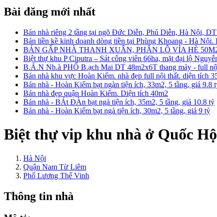
Bài đăng mới nhất
Bán nhà riêng 2 tầng tại ngõ Đức Diễn, Phú Diễn, Hà Nội, D
Bán liền kề kinh doanh dòng tiền tại Phùng Khoang - Hà Nội
BÁN GẤP NHÀ THANH XUÂN, PHÂN LÔ VỈA HÈ 50M2
Biệt thự khu P Ciputra – Sát công viên 66ha, mặt đại lộ Nguy
B.Á.N Nh.à PHỐ B.ạch Mai DT 48m2x6T thang máy - full nội 
Bán nhà khu vực Hoàn Kiếm. nhà đẹp full nội thất. diện tích 
Bán nhà - Hoàn Kiếm bạt ngàn tiện ích, 33m2, 5 tầng, giá 9.8 
Bán nhà đẹp quận Hoàn Kiếm. Diện tích 40m2
Bán nhà - BÁt ĐÀn bạt ngà tiện ích, 35m2, 5 tầng, giá 10.8 tỷ
Bán nhà - Hoàn Kiếm bạt ngà tiện ích, 30m2, 5 tầng, giá 9 tỷ
Biệt thự vip khu nhà ở Quốc H
Hà Nội
Quận Nam Từ Liêm
Phố Lương Thế Vinh
Thông tin nhà