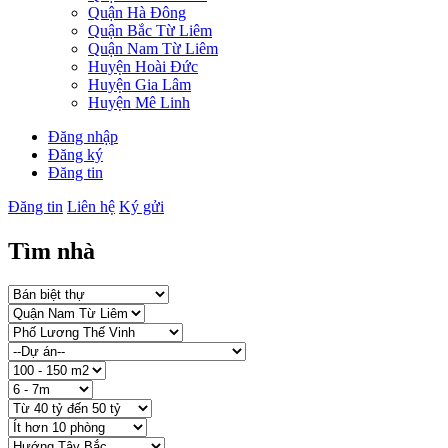
Quận Hà Đông
Quận Bắc Từ Liêm
Quận Nam Từ Liêm
Huyện Hoài Đức
Huyện Gia Lâm
Huyện Mê Linh
Đăng nhập
Đăng ký
Đăng tin
Đăng tin
Liên hệ
Ký gửi
Tìm nhà