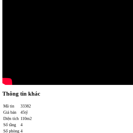
Thông tin khác
Mã tin
33382
Giá bán
45tỷ
Diện tích
110m2
Số tầng
4
Số phòng
4