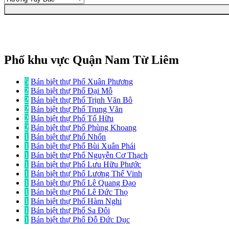
Phố khu vực Quận Nam Từ Liêm
5
Bán biệt thự Phố Xuân Phương
2
Bán biệt thự Phố Đại Mỗ
2
Bán biệt thự Phố Trịnh Văn Bô
2
Bán biệt thự Phố Trung Văn
2
Bán biệt thự Phố Tố Hữu
2
Bán biệt thự Phố Phùng Khoang
1
Bán biệt thự Phố Nhổn
1
Bán biệt thự Phố Bùi Xuân Phái
1
Bán biệt thự Phố Nguyễn Cơ Thạch
1
Bán biệt thự Phố Lưu Hữu Phước
1
Bán biệt thự Phố Lương Thế Vinh
1
Bán biệt thự Phố Lê Quang Đạo
1
Bán biệt thự Phố Lê Đức Thọ
1
Bán biệt thự Phố Hàm Nghi
1
Bán biệt thự Phố Sa Đôi
1
Bán biệt thự Phố Đỗ Đức Dục