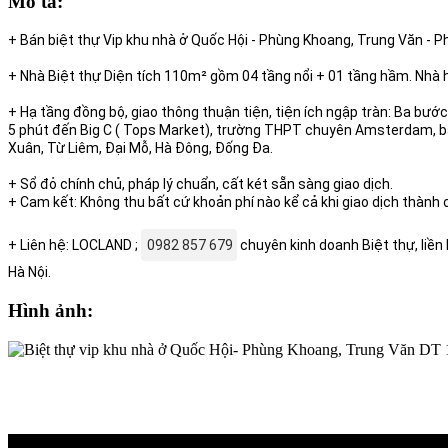
Mô tả:
+ Bán biệt thự Vip khu nhà ở Quốc Hội - Phùng Khoang, Trung Văn - 
+ Nhà Biệt thự Diện tích 110m² gồm 04 tầng nổi + 01 tầng hầm. Nhà h
+ Hạ tầng đồng bộ, giao thông thuận tiện, tiện ích ngập tràn: Ba bư
5 phút đến Big C ( Tops Market), trường THPT chuyên Amsterdam, ba
Xuân, Từ Liêm, Đại Mỗ, Hà Đông, Đống Đa.
+ Sổ đỏ chính chủ, pháp lý chuẩn, cất két sẵn sàng giao dịch.
+ Cam kết: Không thu bất cứ khoản phí nào kể cả khi giao dịch thành 
+ Liên hệ: LOCLAND ;
0982 857 679
chuyên kinh doanh Biệt thự, liề
Hà Nội.
Hình ảnh: