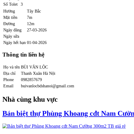
Số Tolet
3
Hướng
Tây Bắc
Mặt tiền
7m
Đường
12m
Ngày đăng
27-03-2026
Ngày sửa
Ngày hết hạn
01-04-2026
Thông tin liên hệ
Họ và tên
BÙI VĂN LỘC
Địa chỉ
Thanh Xuân Hà Nội
Phone
0982857679
Email
buivanlocbdshanoi@gmail.com
Nhà cùng khu vực
Bán biệt thự Phùng Khoang cđt Nam Cườn