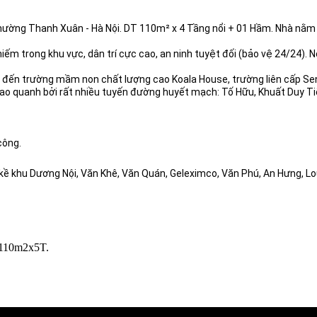
Phường Thanh Xuân - Hà Nội. DT 110m² x 4 Tầng nổi + 01 Hầm. Nhà nằm 
iếm trong khu vực, dân trí cực cao, an ninh tuyệt đối (bảo vệ 24/24)
ớc đến trường mầm non chất lượng cao Koala House, trường liên cấp Se
o quanh bởi rất nhiều tuyến đường huyết mạch: Tố Hữu, Khuất Duy Tiế
công.
n kề khu Dương Nội, Văn Khê, Văn Quán, Geleximco, Văn Phú, An Hưng,