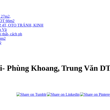
T 27m2,
. DT 66m2
 4T, OTO TRÁNH, KINH
ễn Vă
thất- cách ph
35m2
tỷ
ội- Phùng Khoang, Trung Văn D