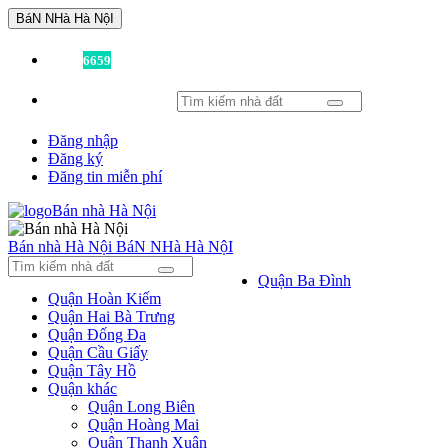
BáN NHà Hà NộI
Đã có
6659
tin được đăng!
Đăng nhập
Đăng ký
Đăng tin miễn phí
Bán nhà Hà Nội
BáN NHà Hà NộI
Quận Ba Đình
Quận Hoàn Kiếm
Quận Hai Bà Trưng
Quận Đống Đa
Quận Cầu Giấy
Quận Tây Hồ
Quận khác
Quận Long Biên
Quận Hoàng Mai
Quận Thanh Xuân