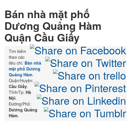
Bán nhà mặt phố
Dương Quảng Hàm
Quận Cầu Giấy
Tìm kiếm
theo các
tiêu chí:
Bán nhà
mặt phố Dương
Quảng Hàm
.
Quận/Huyện:
Cầu Giấy
.
Tỉnh/Tp:
Hà
Nội
.
Đường/Phố:
Dương Quảng
Hàm
.