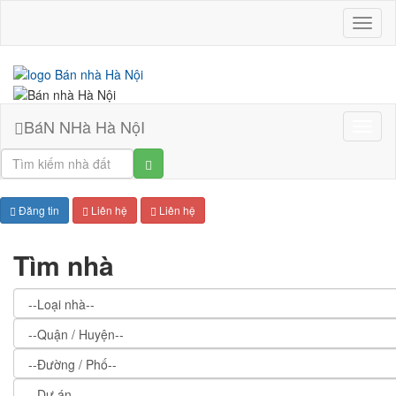
BáN
NHà
Hà
NộI
BáN NHà Hà NộI
BáN
NHà
Hà
NộI
Đăng tin
Liên hệ
Liên hệ
Tìm nhà