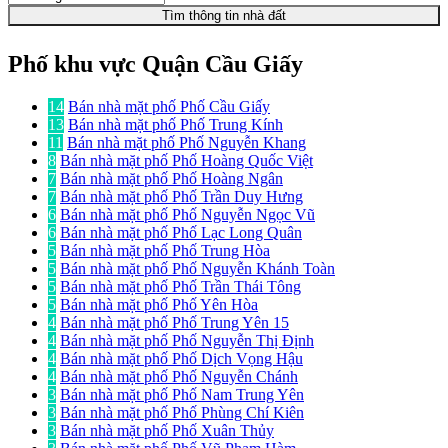
Tìm thông tin nhà đất
Phố khu vực Quận Cầu Giấy
14
Bán nhà mặt phố Phố Cầu Giấy
13
Bán nhà mặt phố Phố Trung Kính
11
Bán nhà mặt phố Phố Nguyễn Khang
8
Bán nhà mặt phố Phố Hoàng Quốc Việt
7
Bán nhà mặt phố Phố Hoàng Ngân
7
Bán nhà mặt phố Phố Trần Duy Hưng
6
Bán nhà mặt phố Phố Nguyễn Ngọc Vũ
6
Bán nhà mặt phố Phố Lạc Long Quân
5
Bán nhà mặt phố Phố Trung Hòa
5
Bán nhà mặt phố Phố Nguyễn Khánh Toàn
5
Bán nhà mặt phố Phố Trần Thái Tông
5
Bán nhà mặt phố Phố Yên Hòa
4
Bán nhà mặt phố Phố Trung Yên 15
4
Bán nhà mặt phố Phố Nguyễn Thị Định
4
Bán nhà mặt phố Phố Dịch Vọng Hậu
4
Bán nhà mặt phố Phố Nguyễn Chánh
3
Bán nhà mặt phố Phố Nam Trung Yên
3
Bán nhà mặt phố Phố Phùng Chí Kiên
3
Bán nhà mặt phố Phố Xuân Thủy