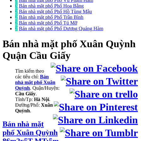
3
Bán nhà mặt phố Phố Vũ Phạm Hàm
3
Bán nhà mặt phố Phố Hoa Bằng
2
Bán nhà mặt phố Phố Hồ Tùng Mậu
2
Bán nhà mặt phố Phố Trần Bình
2
Bán nhà mặt phố Phố Tú Mỡ
2
Bán nhà mặt phố Phố Dương Quảng Hàm
Bán nhà mặt phố
Xuân Quỳnh
Quận Cầu Giấy
Tìm kiếm theo
các tiêu chí:
Bán
nhà mặt phố Xuân
Quỳnh
. Quận/Huyện:
Cầu Giấy
.
Tỉnh/Tp:
Hà Nội
.
Đường/Phố:
Xuân
Quỳnh
.
Bán nhà mặt
phố Xuân Quỳnh
86m2x5T MT:5m