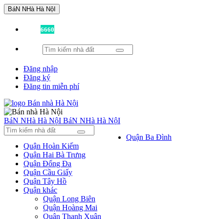
BáN NHà Hà NộI
Đã có
6660
tin được đăng!
Đăng nhập
Đăng ký
Đăng tin miễn phí
BáN NHà Hà NộI
BáN NHà Hà NộI
Quận Ba Đình
Quận Hoàn Kiếm
Quận Hai Bà Trưng
Quận Đống Đa
Quận Cầu Giấy
Quận Tây Hồ
Quận khác
Quận Long Biên
Quận Hoàng Mai
Quận Thanh Xuân