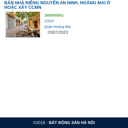
BÁN NHÀ RIÊNG NGUYỄN AN NINH, HOÀNG MAI Ở
HOẶC XÂY CCMN
18000000tỷ
120m²
Quận Hoàng Mai
23/07/2023
©2018 -
BẤT ĐỘNG SẢN HÀ NỘI