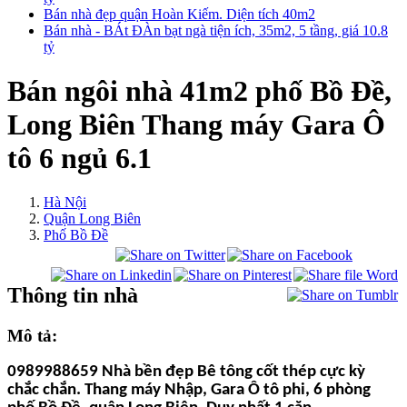
Bán nhà đẹp quận Hoàn Kiếm. Diện tích 40m2
Bán nhà - BÁt ĐÀn bạt ngà tiện ích, 35m2, 5 tầng, giá 10.8
tỷ
Bán ngôi nhà 41m2 phố Bồ Đề,
Long Biên Thang máy Gara Ô
tô 6 ngủ 6.1
Hà Nội
Quận Long Biên
Phố Bồ Đề
Thông tin nhà
Mô tả:
0989988659 Nhà bền đẹp Bê tông cốt thép cực kỳ
chắc chắn.
Thang máy Nhập, Gara Ô tô phi, 6 phòng