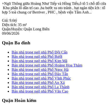
+Ngõ Thông giữa Hoàng Như Tiếp và Hồng Tiến,ô tô 5 chỗ đỗ cửa
Khu phân lô dân trí cao ,ba bước ra oto tránh , bạt ngàn tiện ích : tổ
hợp 5 toà chung cư Berriver , PHC , bệnh viện Tâm Anh...
Giá:
9.6tỷ
Diện tích:
35 m²
Quận/Huyện:
Quận Long Biên
09/06/2026
Quận Ba đình
Bán nhà trong ngõ nhà Phố Đội Cấn
Bán nhà trong ngõ nhà Phố Bưởi
Bán nhà trong ngõ nhà Phố Kim Mã
Bán nhà trong ngõ nhà Phố Hoàng Hoa Thám
Bán nhà trong ngõ nhà Phố Ngọc Hà
Bán nhà trong ngõ nhà Phố Đào Tấn
Bán nhà trong ngõ nhà Phố Vĩnh Phúc
Bán nhà trong ngõ nhà Phố An Xá
Bán nhà trong ngõ nhà Phố La Thành
Bán nhà trong ngõ nhà Phố Văn Cao
Quận Hoàn kiếm