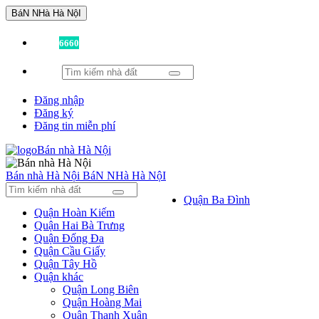
BáN NHà Hà NộI
Đã có
6660
tin được đăng!
Đăng nhập
Đăng ký
Đăng tin miễn phí
Bán nhà Hà Nội
BáN NHà Hà NộI
Quận Ba Đình
Quận Hoàn Kiếm
Quận Hai Bà Trưng
Quận Đống Đa
Quận Cầu Giấy
Quận Tây Hồ
Quận khác
Quận Long Biên
Quận Hoàng Mai
Quận Thanh Xuân