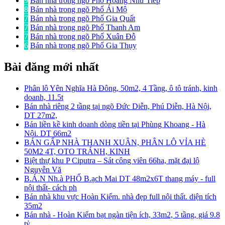
9
Bán nhà trong ngõ Phố Hoàng Như Tiếp
8
Bán nhà trong ngõ Phố Ái Mộ
7
Bán nhà trong ngõ Phố Gia Quất
7
Bán nhà trong ngõ Phố Thanh Am
7
Bán nhà trong ngõ Phố Xuân Đỗ
6
Bán nhà trong ngõ Phố Gia Thụy
Bài đăng mới nhất
Phân lô Yên Nghĩa Hà Đông, 50m2, 4 Tầng, ô tô tránh, kinh
doanh, 11.5t
Bán nhà riêng 2 tầng tại ngõ Đức Diễn, Phú Diễn, Hà Nội,
DT 27m2,
Bán liền kề kinh doanh dòng tiền tại Phùng Khoang - Hà
Nội. DT 66m2
BÁN GẤP NHÀ THANH XUÂN, PHÂN LÔ VỈA HÈ
50M2 4T, OTO TRÁNH, KINH
Biệt thự khu P Ciputra – Sát công viên 66ha, mặt đại lộ
Nguyễn Vă
B.Á.N Nh.à PHỐ B.ạch Mai DT 48m2x6T thang máy - full
nội thất- cách ph
Bán nhà khu vực Hoàn Kiếm. nhà đẹp full nội thất. diện tích
35m2
Bán nhà - Hoàn Kiếm bạt ngàn tiện ích, 33m2, 5 tầng, giá 9.8
tỷ