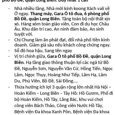
phố Bồ Đề, quận Long Biên
. Duy nhất 1 căn
-
Nhà nhiều tầng, Nhà mới kính koong Xách vali về
Ở ngay.
Thang máy, Gara Ô tô đua, 6 phòng phố
Bồ Đề, quận Long Biên
. Tặng toàn bộ nội thất xịn
xò. Hàng xóm toàn giáo viên, Con đi du học Châu
Âu. Khu dân trí cao, An ninh đảm bảo, An sinh
tuyệt vời.
-
Chị Chung làm ăn phát đạt,
đổi nhà phố tiền kinh
doanh. Giảm giá sâu nếu khách công chứng ngay.
-
Sổ đỏ hoa hậu, Sang tên ngay
-
Vị trí chính giữa,
Gara Ô tô phố Bồ Đề, quận Long
Biên
. Hạ tầng giao thông thuận lợi các ngả từ Bồ
Đề, Nguyễn Sơn, Nguyễn Văn Cừ, Hồng Tiến, Ngọc
Lâm, Ngọc Thụy, Hoàng Như Tiếp, Lâm Hạ, Lâm
Du, Phú Viên, Bồ Đề, Sài Đồng….
-
Thừa hưởng ích lợi 3 quận rộng lớn nhất Hà Nội –
Hoàn Kiếm – Long Biên – Tây Hồ: Hồ Gươm, Phố đi
bộ Hoàn Kiếm, Hồ Tây, Lăng Bác, khu vui chơi
công viên Bách Thảo, Công viên Nước Hồ Tây,
Bệnh viện Đa khoa Xanh Pôn, Bệnh viện Đa khoa