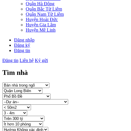
Quận Hà Đông
Quận Bắc Từ Liêm
Quận Nam Từ Liêm
Huyện Hoài Đức
Huyện Gia Lâm
Huyện Mê Linh
Đăng nhập
Đăng ký
Đăng tin
Đăng tin
Liên hệ
Ký gửi
Tìm nhà