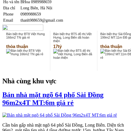
Họ và tên
BHoa 0989988659
Địa chỉ
Long Biên, Hà Nội
Phone
0989988659
Email
thanh988659@gmail.com
Bán biệt thự BT8 Việt Hưng
Bán biệt thự BT5 đô thị Việt
Bán biệt thự Sài Đồng
166m2 TN giá rẻ
Hưng, Long Biên đã hoàn
199m2 MT:11m ĐB gi
thiện
thỏa thuận
17tỷ
thỏa thuận
Nhà cùng khu vực
Bán nhà mặt ngõ 64 phố Sài Đồng
96m2x4T MT:6m giá rẻ
Cần bán gấp nhà mặt ngõ 64 phố Sài Đồng, Long Biên. Diện tích
96m2, mặt tiền 6m nhà 4 tầng đường trước 15m, hướng Tây Nam