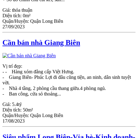
Giá:
thỏa thuận
Diện tích:
0m²
Quận/Huyện:
Quận Long Biên
27/09/2023
Cần bán nhà Giang Biên
Vị trí đẹp:
- - Hàng xóm đẳng cấp Việt Hưng.
- Giang Biên- Phúc Lợi đi đâu cũng tiện, an ninh, dân sinh tuyệt
vời.
- Nhà 4 tầng, 2 phòng cầu thang giữa.4 phòng ngủ.
- Ban công, cửa sỏ thoáng...
Giá:
5.4tỷ
Diện tích:
50m²
Quận/Huyện:
Quận Long Biên
17/08/2023
Siêu phẩm Long Biên-Vỉa hè-Kinh doanh-