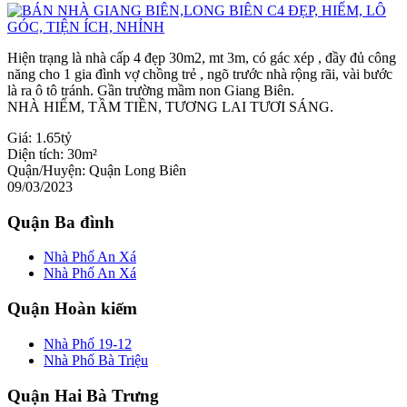
Hiện trạng là nhà cấp 4 đẹp 30m2, mt 3m, có gác xép , đầy đủ công
năng cho 1 gia đình vợ chồng trẻ , ngõ trước nhà rộng rãi, vài bước
là ra ô tô tránh. Gần trường mầm non Giang Biên.
NHÀ HIẾM, TẦM TIỀN, TƯƠNG LAI TƯƠI SÁNG.
Giá:
1.65tỷ
Diện tích:
30m²
Quận/Huyện:
Quận Long Biên
09/03/2023
Quận Ba đình
Nhà Phố An Xá
Nhà Phố An Xá
Quận Hoàn kiếm
Nhà Phố 19-12
Nhà Phố Bà Triệu
Quận Hai Bà Trưng