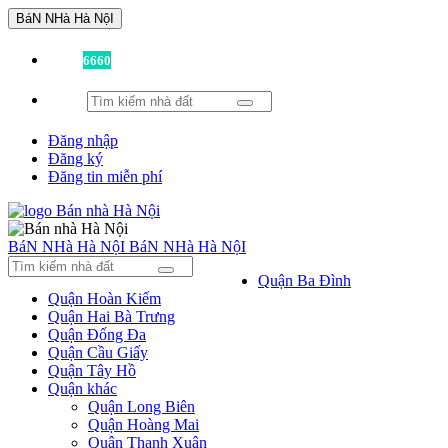
BáN NHà Hà NộI
Đã có
6660
tin được đăng!
Đăng nhập
Đăng ký
Đăng tin miễn phí
BáN NHà Hà NộI
BáN NHà Hà NộI
Quận Ba Đình
Quận Hoàn Kiếm
Quận Hai Bà Trưng
Quận Đống Đa
Quận Cầu Giấy
Quận Tây Hồ
Quận khác
Quận Long Biên
Quận Hoàng Mai
Quận Thanh Xuân