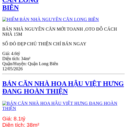
BIÊN
BÁN NHÀ NGUYÊN CĂN MỚI TOANH ,OTO ĐỖ CÁCH
NHÀ 15M
SỔ ĐỎ ĐẸP CHỦ THIỆN CHÍ BÁN NGAY
Giá:
4.6tỷ
Diện tích:
34m²
Quận/Huyện:
Quận Long Biên
12/05/2026
BÁN CĂN NHÀ HOA HẬU VIỆT HƯNG
ĐANG HOÀN THIỆN
Giá:
8.1tỷ
Diện tích:
38m²