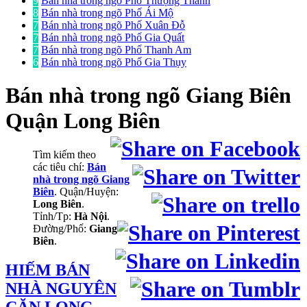
9
Bán nhà trong ngõ Phố Thượng Thanh
8
Bán nhà trong ngõ Phố Ái Mộ
7
Bán nhà trong ngõ Phố Xuân Đỗ
7
Bán nhà trong ngõ Phố Gia Quất
7
Bán nhà trong ngõ Phố Thanh Am
6
Bán nhà trong ngõ Phố Gia Thụy
Bán nhà trong ngõ
Giang Biên
Quận Long Biên
Tìm kiếm theo
các tiêu chí:
Bán
nhà trong ngõ Giang
Biên
. Quận/Huyện:
Long Biên
.
Tỉnh/Tp:
Hà Nội
.
Đường/Phố:
Giang
Biên
.
HIẾM BÁN
NHÀ NGUYÊN
CĂN LONG