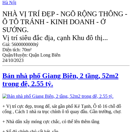
NHÀ VỊ TRÍ ĐẸP - NGÕ RỘNG THÔNG -
Ô TÔ TRÁNH - KINH DOANH - Ở
SƯỚNG.
Vị trí siêu đắc địa, cạnh Khu đô thị...
Giá:
5600000000tỷ
Diện tích:
70m²
Quận/Huyện:
Quận Long Biên
24/10/2023
Bán nhà phố Giang Biên, 2 tầng, 52m2
trong đê, 2.55 tỷ.
+ Vị trí cực đẹp, trong để, sát gần phố Kẻ Tạnh, Ô tô 16 chỗ đỗ
cổng , Cách 1 nhà ra trục chính ô tô quay đầu. Gần trường, chợ.
+ Nhà dân xây móng cực chắc, có thể lên thêm tầng
+ Sổ đỏ chính chủ cất két, sẵn...