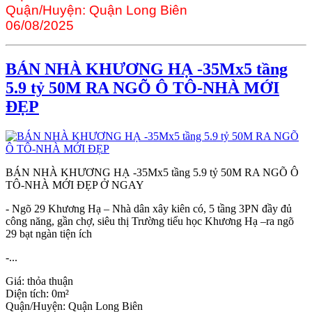
Quận/Huyện:
Quận Long Biên
06/08/2025
BÁN NHÀ KHƯƠNG HẠ -35Mx5 tầng
5.9 tỷ 50M RA NGÕ Ô TÔ-NHÀ MỚI
ĐẸP
BÁN NHÀ KHƯƠNG HẠ -35Mx5 tầng 5.9 tỷ 50M RA NGÕ Ô
TÔ-NHÀ MỚI ĐẸP Ở NGAY
- Ngõ 29 Khương Hạ – Nhà dân xây kiên có, 5 tầng 3PN đầy đủ
công năng, gần chợ, siêu thị Trường tiểu học Khương Hạ –ra ngõ
29 bạt ngàn tiện ích
-...
Giá:
thỏa thuận
Diện tích:
0m²
Quận/Huyện:
Quận Long Biên