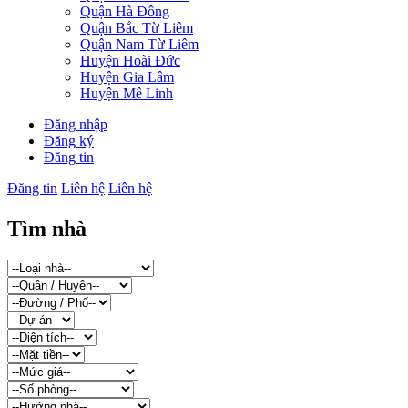
Quận Hà Đông
Quận Bắc Từ Liêm
Quận Nam Từ Liêm
Huyện Hoài Đức
Huyện Gia Lâm
Huyện Mê Linh
Đăng nhập
Đăng ký
Đăng tin
Đăng tin
Liên hệ
Liên hệ
Tìm nhà