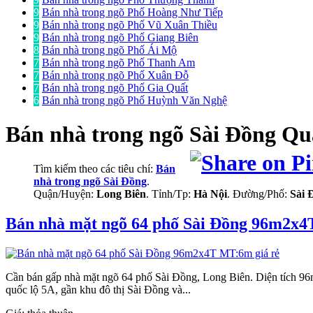
9
Bán nhà trong ngõ Phố Hoàng Như Tiếp
9
Bán nhà trong ngõ Phố Vũ Xuân Thiều
9
Bán nhà trong ngõ Phố Giang Biên
8
Bán nhà trong ngõ Phố Ái Mộ
7
Bán nhà trong ngõ Phố Thanh Am
7
Bán nhà trong ngõ Phố Xuân Đỗ
7
Bán nhà trong ngõ Phố Gia Quất
6
Bán nhà trong ngõ Phố Huỳnh Văn Nghệ
Bán nhà trong ngõ
Sài Đồng Qu
Tìm kiếm theo các tiêu chí:
Bán
nhà trong ngõ Sài Đồng
.
Quận/Huyện:
Long Biên
. Tỉnh/Tp:
Hà Nội
. Đường/Phố:
Sài 
Bán nhà mặt ngõ 64 phố Sài Đồng 96m2x4
Cần bán gấp nhà mặt ngõ 64 phố Sài Đồng, Long Biên. Diện tích 96m
quốc lộ 5A, gần khu đô thị Sài Đồng và...