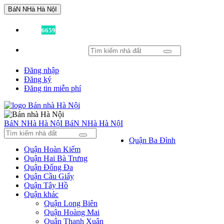
BáN NHà Hà NộI
Đã có
6659
tin được đăng!
Đăng nhập
Đăng ký
Đăng tin miễn phí
BáN NHà Hà NộI
BáN NHà Hà NộI
Quận Ba Đình
Quận Hoàn Kiếm
Quận Hai Bà Trưng
Quận Đống Đa
Quận Cầu Giấy
Quận Tây Hồ
Quận khác
Quận Long Biên
Quận Hoàng Mai
Quận Thanh Xuân