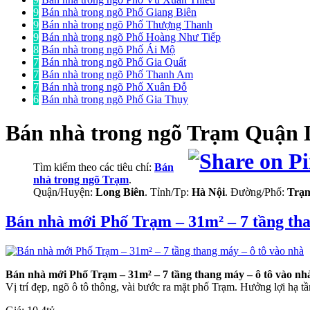
9
Bán nhà trong ngõ Phố Giang Biên
9
Bán nhà trong ngõ Phố Thượng Thanh
9
Bán nhà trong ngõ Phố Hoàng Như Tiếp
8
Bán nhà trong ngõ Phố Ái Mộ
7
Bán nhà trong ngõ Phố Gia Quất
7
Bán nhà trong ngõ Phố Thanh Am
7
Bán nhà trong ngõ Phố Xuân Đỗ
6
Bán nhà trong ngõ Phố Gia Thụy
Bán nhà trong ngõ
Trạm Quận 
Tìm kiếm theo các tiêu chí:
Bán
nhà trong ngõ Trạm
.
Quận/Huyện:
Long Biên
. Tỉnh/Tp:
Hà Nội
. Đường/Phố:
Trạ
Bán nhà mới Phố Trạm – 31m² – 7 tầng tha
Bán nhà mới Phố Trạm – 31m² – 7 tầng thang máy – ô tô vào nh
Vị trí đẹp, ngõ ô tô thông, vài bước ra mặt phố Trạm. Hưởng lợi hạ 