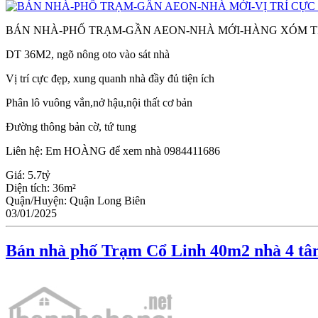
BÁN NHÀ-PHỐ TRẠM-GẦN AEON-NHÀ MỚI-HÀNG XÓM TI
DT 36M2, ngõ nông oto vào sát nhà
Vị trí cực đẹp, xung quanh nhà đầy đủ tiện ích
Phân lô vuông vắn,nở hậu,nội thất cơ bản
Đường thông bản cờ, tứ tung
Liên hệ: Em HOÀNG để xem nhà 0984411686
Giá:
5.7tỷ
Diện tích:
36m²
Quận/Huyện:
Quận Long Biên
03/01/2025
Bán nhà phố Trạm Cổ Linh 40m2 nhà 4 tâng