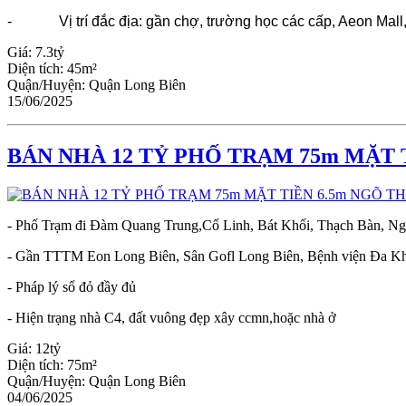
-
Vị trí đắc địa: gần chợ, trường học các cấp, Aeon Mall
Giá:
7.3tỷ
Diện tích:
45m²
Quận/Huyện:
Quận Long Biên
15/06/2025
BÁN NHÀ 12 TỶ PHỐ TRẠM 75m MẶT 
- Phố Trạm đi Đàm Quang Trung,Cổ Linh, Bát Khối, Thạch Bàn, Ng
- Gần TTTM Eon Long Biên, Sân Gofl Long Biên, Bệnh viện Đa K
- Pháp lý sổ đỏ đầy đủ
- Hiện trạng nhà C4, đất vuông đẹp xây ccmn,hoặc nhà ở
Giá:
12tỷ
Diện tích:
75m²
Quận/Huyện:
Quận Long Biên
04/06/2025