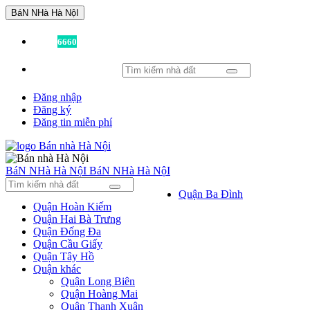
BáN NHà Hà NộI
Đã có
6660
tin được đăng!
Đăng nhập
Đăng ký
Đăng tin miễn phí
BáN NHà Hà NộI
BáN NHà Hà NộI
Quận Ba Đình
Quận Hoàn Kiếm
Quận Hai Bà Trưng
Quận Đống Đa
Quận Cầu Giấy
Quận Tây Hồ
Quận khác
Quận Long Biên
Quận Hoàng Mai
Quận Thanh Xuân