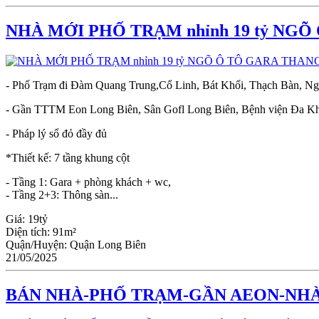
NHÀ MỚI PHỐ TRẠM nhỉnh 19 tỷ NG
- Phố Trạm đi Đàm Quang Trung,Cổ Linh, Bát Khối, Thạch Bàn, Ng
- Gần TTTM Eon Long Biên, Sân Gofl Long Biên, Bệnh viện Đa K
- Pháp lý sổ đỏ đầy đủ
*Thiết kế: 7 tầng khung cột
- Tầng 1: Gara + phòng khách + wc,
- Tầng 2+3: Thông sàn...
Giá:
19tỷ
Diện tích:
91m²
Quận/Huyện:
Quận Long Biên
21/05/2025
BÁN NHÀ-PHỐ TRẠM-GẦN AEON-NHÀ 