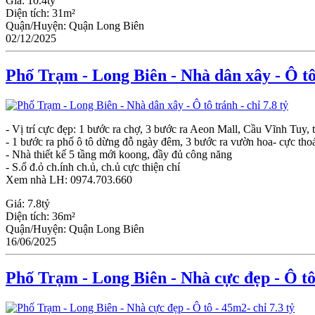
Giá:
10.4tỷ
Diện tích:
31m²
Quận/Huyện:
Quận Long Biên
02/12/2025
Phố Trạm - Long Biên - Nhà dân xây - Ô tô 
- Vị trí cực đẹp: 1 bước ra chợ, 3 bước ra Aeon Mall, Cầu Vĩnh Tuy,
- 1 bước ra phố ô tô dừng đỗ ngày đêm, 3 bước ra vườn hoa- cực tho
- Nhà thiết kế 5 tầng mới koong, đầy đủ công năng
- S.ổ đ.ỏ ch.ính ch.ủ, ch.ủ cực thiện chí
Xem nhà LH: 0974.703.660
Giá:
7.8tỷ
Diện tích:
36m²
Quận/Huyện:
Quận Long Biên
16/06/2025
Phố Trạm - Long Biên - Nhà cực đẹp - Ô tô 