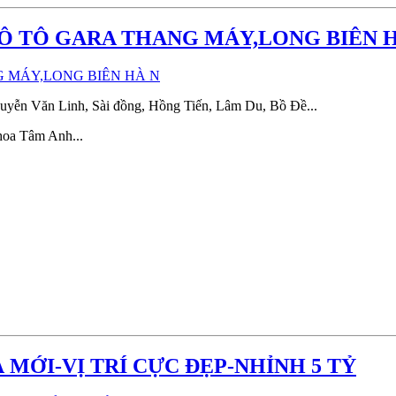
Õ Ô TÔ GARA THANG MÁY,LONG BIÊN 
uyễn Văn Linh, Sài đồng, Hồng Tiến, Lâm Du, Bồ Đề...
hoa Tâm Anh...
MỚI-VỊ TRÍ CỰC ĐẸP-NHỈNH 5 TỶ