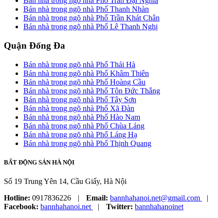
Bán nhà trong ngõ nhà Phố Trần Đại Nghĩa
Bán nhà trong ngõ nhà Phố Thanh Nhàn
Bán nhà trong ngõ nhà Phố Trần Khát Chân
Bán nhà trong ngõ nhà Phố Lê Thanh Nghị
Quận Đống Đa
Bán nhà trong ngõ nhà Phố Thái Hà
Bán nhà trong ngõ nhà Phố Khâm Thiên
Bán nhà trong ngõ nhà Phố Hoàng Cầu
Bán nhà trong ngõ nhà Phố Tôn Đức Thắng
Bán nhà trong ngõ nhà Phố Tây Sơn
Bán nhà trong ngõ nhà Phố Xã Đàn
Bán nhà trong ngõ nhà Phố Hào Nam
Bán nhà trong ngõ nhà Phố Chùa Láng
Bán nhà trong ngõ nhà Phố Láng Hạ
Bán nhà trong ngõ nhà Phố Thịnh Quang
BẤT ĐỘNG SẢN HÀ NỘI
Số 19 Trung Yên 14, Cầu Giấy, Hà Nội
Hotline:
0917836226
|
Email:
bannhahanoi.net@gmail.com
|
Facebook:
bannhahanoi.net
|
Twitter:
bannhahanoinet