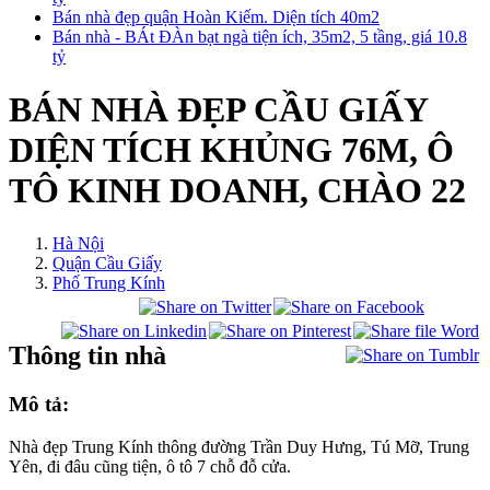
Bán nhà đẹp quận Hoàn Kiếm. Diện tích 40m2
Bán nhà - BÁt ĐÀn bạt ngà tiện ích, 35m2, 5 tầng, giá 10.8
tỷ
BÁN NHÀ ĐẸP CẦU GIẤY
DIỆN TÍCH KHỦNG 76M, Ô
TÔ KINH DOANH, CHÀO 22
Hà Nội
Quận Cầu Giấy
Phố Trung Kính
Thông tin nhà
Mô tả:
Nhà đẹp Trung Kính thông đường Trần Duy Hưng, Tú Mỡ, Trung
Yên, đi đâu cũng tiện, ô tô 7 chỗ đỗ cửa.