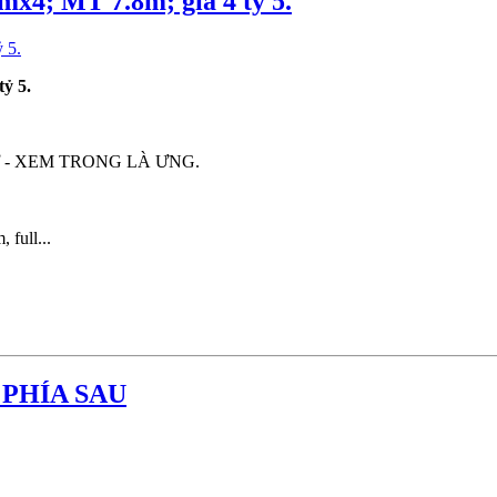
x4; MT 7.8m; giá 4 tỷ 5.
ỷ 5.
 - XEM TRONG LÀ ƯNG.
 full...
 PHÍA SAU