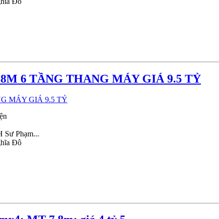
ghĩa Đô
M 6 TẦNG THANG MÁY GIÁ 9.5 TỶ
iện
H Sư Phạm...
ghĩa Đô