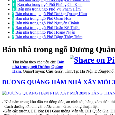
11
Bán nhà trong ngõ Phố Phùng Chí Kiên
10
Bán nhà trong ngõ Phố Vũ Phạm Hàm
9
Bán nhà trong ngõ Phố Dương Quảng Hàm
9
Bán nhà trong ngõ Phố Quan Hoa
7
Bán nhà trong ngõ Phố Nguyễn Chánh
7
Bán nhà trong ngõ Phố Doãn Kế Thiện
7
Bán nhà trong ngõ Phố Hoàng Ngân
6
Bán nhà trong ngõ Phố Đặng Thùy Trâm
Bán nhà trong ngõ
Dương Quản
Tìm kiếm theo các tiêu chí:
Bán
nhà trong ngõ Dương Quảng
Hàm
. Quận/Huyện:
Cầu Giấy
. Tỉnh/Tp:
Hà Nội
. Đường/Phố
DƯƠNG QUẢNG HÀM NHÀ XÂY MỚI 38
- Nhà nằm trong khu dân cư đông đúc, an ninh tốt, hàng xóm thân th
- Cách đường lớn chỉ vài bước chân –Giao thông thuận tiện
-Gần các trường ĐH lớn: ĐH Giao thông Vận tải, ĐH Quốc Gia, Đ