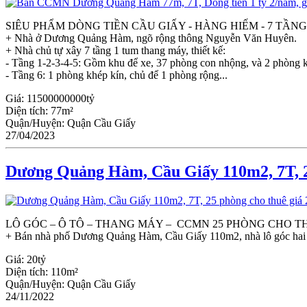
SIÊU PHẨM DÒNG TIỀN CẦU GIẤY - HÀNG HIẾM - 7 TẦ
+ Nhà ở Dương Quảng Hàm, ngõ rộng thông Nguyễn Văn Huyên.
+ Nhà chủ tự xây 7 tầng 1 tum thang máy, thiết kế:
- Tầng 1-2-3-4-5: Gồm khu để xe, 37 phòng con nhộng, và 2 phòng k
- Tầng 6: 1 phòng khép kín, chủ để 1 phòng rộng...
Giá:
11500000000tỷ
Diện tích:
77m²
Quận/Huyện:
Quận Cầu Giấy
27/04/2023
Dương Quảng Hàm, Cầu Giấy 110m2, 7T, 25
LÔ GÓC – Ô TÔ – THANG MÁY – CCMN 25 PHÒNG CHO 
+ Bán nhà phố Dương Quảng Hàm, Cầu Giấy 110m2, nhà lô góc hai mặ
Giá:
20tỷ
Diện tích:
110m²
Quận/Huyện:
Quận Cầu Giấy
24/11/2022