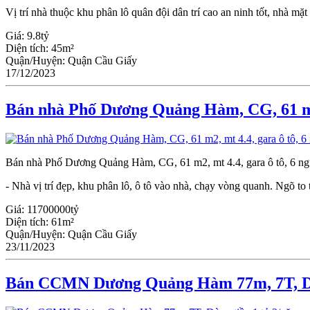
Vị trí nhà thuộc khu phân lô quân đội dân trí cao an ninh tốt, nhà mặt
Giá:
9.8tỷ
Diện tích:
45m²
Quận/Huyện:
Quận Cầu Giấy
17/12/2023
Bán nhà Phố Dương Quảng Hàm, CG, 61 m2
Bán nhà Phố Dương Quảng Hàm, CG, 61 m2, mt 4.4, gara ô tô, 6 ng
- Nhà vị trí đẹp, khu phân lô, ô tô vào nhà, chạy vòng quanh. Ngõ to
Giá:
11700000tỷ
Diện tích:
61m²
Quận/Huyện:
Quận Cầu Giấy
23/11/2023
Bán CCMN Dương Quảng Hàm 77m, 7T, Dòng