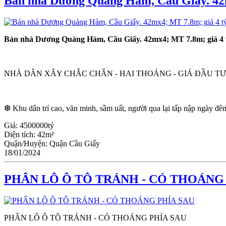
Bán nhà Dương Quảng Hàm, Cầu Giấy. 42m
Bán nhà Dương Quảng Hàm, Cầu Giấy. 42mx4; MT 7.8m; giá 4 t
NHÀ DÂN XÂY CHẮC CHẮN - HAI THOÁNG - GIÁ ĐẦU TƯ
❆ Khu dân trí cao, văn minh, sầm uất, người qua lại tấp nập ngày đêm,
Giá:
4500000tỷ
Diện tích:
42m²
Quận/Huyện:
Quận Cầu Giấy
18/01/2024
PHÂN LÔ Ô TÔ TRÁNH - CÓ THOÁNG
PHÂN LÔ Ô TÔ TRÁNH - CÓ THOÁNG PHÍA SAU