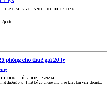
NG THANG MÁY - DOANH THU 100TR/THÁNG
hép kín.
 phòng cho thuê giá 20 tỷ
THUÊ DÒNG TIỀN HƠN TỶ/NĂM
t đường ô tô. Thiết kế 23 phòng cho thuê khép kín và 2 phòng...