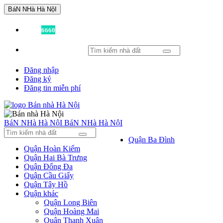
BáN NHà Hà NộI
Đã có
6660
tin được đăng!
Đăng nhập
Đăng ký
Đăng tin miễn phí
BáN NHà Hà NộI
BáN NHà Hà NộI
Quận Ba Đình
Quận Hoàn Kiếm
Quận Hai Bà Trưng
Quận Đống Đa
Quận Cầu Giấy
Quận Tây Hồ
Quận khác
Quận Long Biên
Quận Hoàng Mai
Quận Thanh Xuân