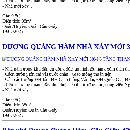
-Tiện ích xung quanh đầy đủ: chợ, siêu thị, trường học, công viên N
- Nhà mới xây...
Giá:
9.5tỷ
Diện tích:
38m²
Quận/Huyện:
Quận Cầu Giấy
19/07/2025
DƯƠNG QUẢNG HÀM NHÀ XÂY MỚI 38
- Nhà nằm trong khu dân cư đông đúc, an ninh tốt, hàng xóm thân th
- Cách đường lớn chỉ vài bước chân –Giao thông thuận tiện
-Gần các trường ĐH lớn: ĐH Giao thông Vận tải, ĐH Quốc Gia, Đ
-Tiện ích xung quanh đầy đủ: chợ, siêu thị, trường học, công viên N
- Nhà mới xây...
Giá:
9.5tỷ
Diện tích:
38m²
Quận/Huyện:
Quận Cầu Giấy
19/07/2025