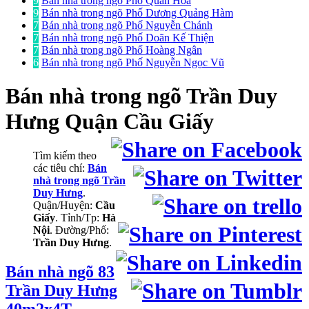
9
Bán nhà trong ngõ Phố Quan Hoa
9
Bán nhà trong ngõ Phố Dương Quảng Hàm
7
Bán nhà trong ngõ Phố Nguyễn Chánh
7
Bán nhà trong ngõ Phố Doãn Kế Thiện
7
Bán nhà trong ngõ Phố Hoàng Ngân
6
Bán nhà trong ngõ Phố Nguyễn Ngọc Vũ
Bán nhà trong ngõ
Trần Duy
Hưng Quận Cầu Giấy
Tìm kiếm theo
các tiêu chí:
Bán
nhà trong ngõ Trần
Duy Hưng
.
Quận/Huyện:
Cầu
Giấy
. Tỉnh/Tp:
Hà
Nội
. Đường/Phố:
Trần Duy Hưng
.
Bán nhà ngõ 83
Trần Duy Hưng
40m2x4T