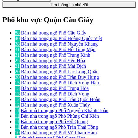
Tìm thông tin nhà đất
Phố khu vực Quận Cầu Giấy
88
Bán nhà trong ngõ Phố Cầu Giấy
40
Bán nhà trong ngõ Phố Hoàng Quốc Việt
38
Bán nhà trong ngõ Phố Nguyễn Khang
31
Bán nhà trong ngõ Phố Hồ Tùng Mậu
31
Bán nhà trong ngõ Phố Trung Kính
25
Bán nhà trong ngõ Phố Yên Hòa
21
Bán nhà trong ngõ Phố Mai Dịch
20
Bán nhà trong ngõ Phố Lạc Long Quân
20
Bán nhà trong ngõ Phố Trần Duy Hưng
15
Bán nhà trong ngõ Phố Dịch Vọng Hậu
13
Bán nhà trong ngõ Phố Trung Hòa
13
Bán nhà trong ngõ Phố Dịch Vọng
12
Bán nhà trong ngõ Phố Trần Quốc Hoàn
12
Bán nhà trong ngõ Phố Xuân Thủy
11
Bán nhà trong ngõ Phố Nguyễn Khánh Toàn
11
Bán nhà trong ngõ Phố Phùng Chí Kiên
11
Bán nhà trong ngõ Phố Đỗ Quang
11
Bán nhà trong ngõ Phố Trần Thái Tông
10
Bán nhà trong ngõ Phố Vũ Phạm Hàm