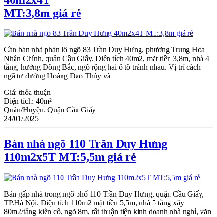
MT:3,8m giá rẻ
Cần bán nhà phân lô ngõ 83 Trần Duy Hưng, phường Trung Hòa
Nhân Chính, quận Cầu Giấy. Diện tích 40m2, mặt tiền 3,8m, nhà 4
tầng, hướng Đông Bắc, ngõ rộng hai ô tô tránh nhau. Vị trí cách
ngã tư đường Hoàng Đạo Thúy và...
Giá:
thỏa thuận
Diện tích:
40m²
Quận/Huyện:
Quận Cầu Giấy
24/01/2025
Bán nhà ngõ 110 Trần Duy Hưng
110m2x5T MT:5,5m giá rẻ
Bán gấp nhà trong ngõ phố 110 Trần Duy Hưng, quận Cầu Giấy,
TP.Hà Nội. Diện tích 110m2 mặt tiền 5,5m, nhà 5 tầng xây
80m2/tầng kiên cố, ngõ 8m, rất thuận tiện kinh doanh nhà nghỉ, văn