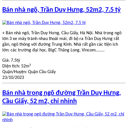
Bán nhà ngõ, Trần Duy Hưng, 52m2, 7.5 tỷ
+ Bán nhà ngõ, Trần Duy Hưng, Cầu Giấy, Hà Nội. Nhà trong ngõ
lớn 3 xe máy tránh nhau thoải mái, đi bộ ra Trần Duy Hưng rất
gần, ngõ thông với đường Trung Kính. Nhà rất gần các tiện ích
lớn: các trường đại học, BigC Thăng Long, Vincom….....
Giá:
7.5tỷ
Diện tích:
52m²
Quận/Huyện:
Quận Cầu Giấy
23/10/2023
Bán nhà trong ngõ đường Trần Duy Hưng,
Cầu Giấy, 52 m2, chỉ nhỉnh