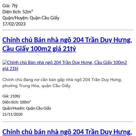
Giá:
7tỷ
Diện tích:
52m²
Quận/Huyện:
Quận Cầu Giấy
17/02/2023
Chính chủ Bán nhà ngõ 204 Trần Duy Hưng,
Cầu Giấy 100m2 giá 21tỷ
Chính chủ đang nợ cần bán gấp nhà ngõ 204 Trần Duy Hưng,
phường Trung Hòa, quận Cầu Giấy.
Giá:
210tỷ
Diện tích:
100m²
Quận/Huyện:
Quận Cầu Giấy
21/11/2020
Chính chủ bán nhà ngõ 204 Trần Duy Hưng,