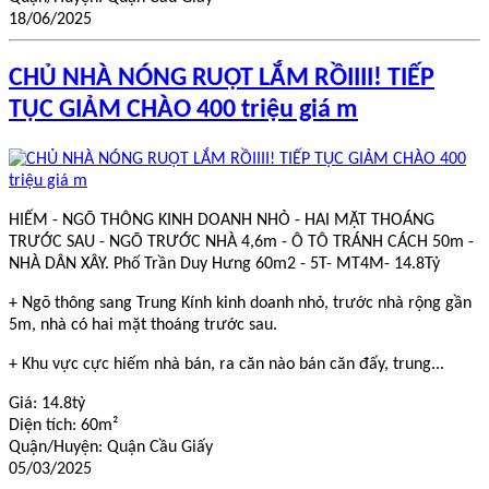
18/06/2025
CHỦ NHÀ NÓNG RUỘT LẮM RỒIIII! TIẾP
TỤC GIẢM CHÀO 400 triệu giá m
HIẾM - NGÕ THÔNG KINH DOANH NHỎ - HAI MẶT THOÁNG
TRƯỚC SAU - NGÕ TRƯỚC NHÀ 4,6m - Ô TÔ TRÁNH CÁCH 50m -
NHÀ DÂN XÂY. Phố Trần Duy Hưng 60m2 - 5T- MT4M- 14.8Tỷ
+ Ngõ thông sang Trung Kính kinh doanh nhỏ, trước nhà rộng gần
5m, nhà có hai mặt thoáng trước sau.
+ Khu vực cực hiếm nhà bán, ra căn nào bán căn đấy, trung...
Giá:
14.8tỷ
Diện tích:
60m²
Quận/Huyện:
Quận Cầu Giấy
05/03/2025