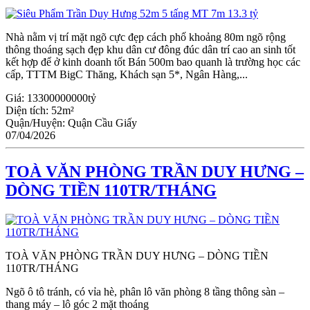
Nhà nằm vị trí mặt ngõ cực đẹp cách phố khoảng 80m ngõ rộng
thông thoáng sạch đẹp khu dân cư đông đúc dân trí cao an sinh tốt
kết hợp để ở kinh doanh tốt Bán 500m bao quanh là trường học các
cấp, TTTM BigC Thăng, Khách sạn 5*, Ngân Hàng,...
Giá:
13300000000tỷ
Diện tích:
52m²
Quận/Huyện:
Quận Cầu Giấy
07/04/2026
TOÀ VĂN PHÒNG TRẦN DUY HƯNG –
DÒNG TIỀN 110TR/THÁNG
TOÀ VĂN PHÒNG TRẦN DUY HƯNG – DÒNG TIỀN
110TR/THÁNG
Ngõ ô tô tránh, có vỉa hè, phân lô văn phòng 8 tầng thông sàn –
thang máy – lô góc 2 mặt thoáng