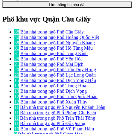
Tìm thông tin nhà đất
Phố khu vực Quận Cầu Giấy
88
Bán nhà trong ngõ Phố Cầu Giấy
40
Bán nhà trong ngõ Phố Hoàng Quốc Việt
38
Bán nhà trong ngõ Phố Nguyễn Khang
31
Bán nhà trong ngõ Phố Hồ Tùng Mậu
31
Bán nhà trong ngõ Phố Trung Kính
25
Bán nhà trong ngõ Phố Yên Hòa
21
Bán nhà trong ngõ Phố Mai Dịch
20
Bán nhà trong ngõ Phố Trần Duy Hưng
20
Bán nhà trong ngõ Phố Lạc Long Quân
15
Bán nhà trong ngõ Phố Dịch Vọng Hậu
13
Bán nhà trong ngõ Phố Trung Hòa
13
Bán nhà trong ngõ Phố Dịch Vọng
12
Bán nhà trong ngõ Phố Trần Quốc Hoàn
12
Bán nhà trong ngõ Phố Xuân Thủy
11
Bán nhà trong ngõ Phố Nguyễn Khánh Toàn
11
Bán nhà trong ngõ Phố Phùng Chí Kiên
11
Bán nhà trong ngõ Phố Trần Thái Tông
11
Bán nhà trong ngõ Phố Đỗ Quang
10
Bán nhà trong ngõ Phố Vũ Phạm Hàm