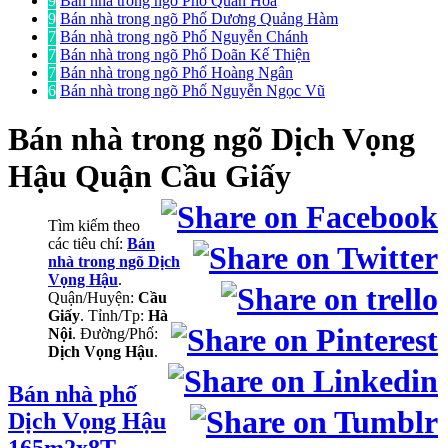
9
Bán nhà trong ngõ Phố Quan Hoa
9
Bán nhà trong ngõ Phố Dương Quảng Hàm
7
Bán nhà trong ngõ Phố Nguyễn Chánh
7
Bán nhà trong ngõ Phố Doãn Kế Thiện
7
Bán nhà trong ngõ Phố Hoàng Ngân
6
Bán nhà trong ngõ Phố Nguyễn Ngọc Vũ
Bán nhà trong ngõ
Dịch Vọng
Hậu Quận Cầu Giấy
Tìm kiếm theo
các tiêu chí:
Bán
nhà trong ngõ Dịch
Vọng Hậu
.
Quận/Huyện:
Cầu
Giấy
. Tỉnh/Tp:
Hà
Nội
. Đường/Phố:
Dịch Vọng Hậu
.
Bán nhà phố
Dịch Vọng Hậu
165m2x8T