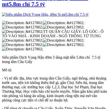
mt5.8m chỉ 7.5 tỷ
TT QUẬN CẦU GIẤY- LÔ GÓC - Ô
TÔ VÀO NHÀ - KINH DOANH - NGÕ THÔNG TỨ TUNG
Siêu phẩm Dịch Vọng Hậu 49m 5 tầng mặt tiền 5.8m chỉ 7.5 tỷ
trung tâm Cầu Giấy
Mô tả:
- Vị trí đắc địa, khu vực trung tâm Cầu Giấy, ngõ thông, nhà thoáng
trước sau, tiện ích không thiếu thứ gì, gần Chợ, Siêu thị, trung tâm
thương mại, các trường học cấp 1,2,3, Đại học Sư Phạm, Đại học
Thương Mại, Học viện báo chí tuyên truyền. Nằm gần khu phố toàn
văn phòng và hàng ăn uống, kinh doanh cũng tiện mà mở văn
phòng cũng cực tiện vì chỗ để xe thuận lợi.
- Dễ dàng di chuyển ra Cầu Giấy, Xuân Thủy, Nguyễn Văn Huyên,