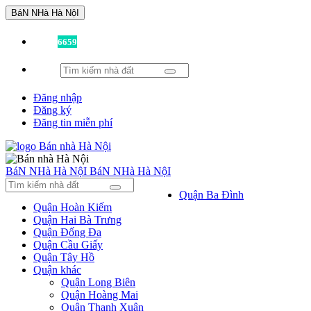
BáN NHà Hà NộI
Đã có
6659
tin được đăng!
Đăng nhập
Đăng ký
Đăng tin miễn phí
BáN NHà Hà NộI
BáN NHà Hà NộI
Quận Ba Đình
Quận Hoàn Kiếm
Quận Hai Bà Trưng
Quận Đống Đa
Quận Cầu Giấy
Quận Tây Hồ
Quận khác
Quận Long Biên
Quận Hoàng Mai
Quận Thanh Xuân