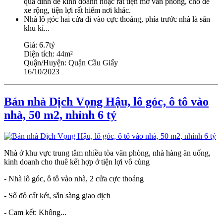
quá đỉnh để kinh doanh hoặc rất tiện mở văn phòng, chỗ để
xe rộng, tiện lợi rất hiếm nơi khác.
Nhà lô góc hai cửa đi vào cực thoáng, phía trước nhà là sân
khu kí...
Giá:
6.7tỷ
Diện tích:
44m²
Quận/Huyện:
Quận Cầu Giấy
16/10/2023
Bán nhà Dịch Vọng Hậu, lô góc, ô tô vào
nhà, 50 m2, nhỉnh 6 tỷ
Nhà ở khu vực trung tâm nhiều tòa văn phòng, nhà hàng ăn uống,
kinh doanh cho thuê kết hợp ở tiện lợi vô cùng
- Nhà lô góc, ô tô vào nhà, 2 cửa cực thoáng
- Sổ đỏ cất két, sẵn sàng giao dịch
- Cam kết: Không...