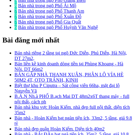
9
Bán nhà trong ngõ Phố Giang Biên
8
Bán nhà trong ngõ Phố Ái Mộ
7
Bán nhà trong ngõ Phố Thanh Am
7
Bán nhà trong ngõ Phố Xuân Đỗ
7
Bán nhà trong ngõ Phố Gia Quất
6
Bán nhà trong ngõ Phố Huỳnh Văn Nghệ
Bài đăng mới nhất
Bán nhà riêng 2 tầng tại ngõ Đức Diễn, Phú Diễn, Hà Nội,
DT 27m2,
Bán liền kề kinh doanh dòng tiền tại Phùng Khoang - Hà
Nội. DT 66m2
BÁN GẤP NHÀ THANH XUÂN, PHÂN LÔ VỈA HÈ
50M2 4T, OTO TRÁNH, KINH
Biệt thự khu P Ciputra – Sát công viên 66ha, mặt đại lộ
Nguyễn Vă
B.Á.N Nh.à PHỐ B.ạch Mai DT 48m2x6T thang máy - full
nội thất- cách ph
Bán nhà khu vực Hoàn Kiếm. nhà đẹp full nội thất. diện tích
35m2
Bán nhà - Hoàn Kiếm bạt ngàn tiện ích, 33m2, 5 tầng, giá 9.8
tỷ
Bán nhà đẹp quận Hoàn Kiếm. Diện tích 40m2
Bán nhà - BÁt ĐÀn bạt ngà tiện ích, 35m2, 5 tầng, giá 10.8