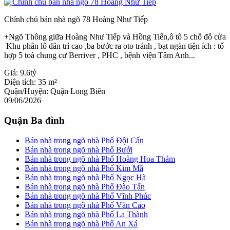
Chính chủ bán nhà ngõ 78 Hoàng Như Tiếp
+Ngõ Thông giữa Hoàng Như Tiếp và Hồng Tiến,ô tô 5 chỗ đỗ cửa
Khu phân lô dân trí cao ,ba bước ra oto tránh , bạt ngàn tiện ích : tổ
hợp 5 toà chung cư Berriver , PHC , bệnh viện Tâm Anh...
Giá:
9.6tỷ
Diện tích:
35 m²
Quận/Huyện:
Quận Long Biên
09/06/2026
Quận Ba đình
Bán nhà trong ngõ nhà Phố Đội Cấn
Bán nhà trong ngõ nhà Phố Bưởi
Bán nhà trong ngõ nhà Phố Hoàng Hoa Thám
Bán nhà trong ngõ nhà Phố Kim Mã
Bán nhà trong ngõ nhà Phố Ngọc Hà
Bán nhà trong ngõ nhà Phố Đào Tấn
Bán nhà trong ngõ nhà Phố Vĩnh Phúc
Bán nhà trong ngõ nhà Phố Văn Cao
Bán nhà trong ngõ nhà Phố La Thành
Bán nhà trong ngõ nhà Phố An Xá