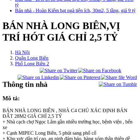
tỷ
Bán nhà - Hoàn Kiếm bạt ngà tiện ích, 30m2, 5 tầng, giá 9 tỷ
BÁN NHÀ LONG BIÊN,VỊ
TRÍ HÓT GIÁ CHỈ 2,5 TỶ
Hà Nội
Quận Long Biên
Phố Long Biên 2
Thông tin nhà
Mô tả:
BÁN NHÀ LONG BIÊN , NHÀ C4 CHỦ XÁC ĐỊNH BÁN
ĐẤT 28M2 GIÁ CHỈ 2,5 TỶ
+ Nhà cạch chợ Ngọc Lâm gần nhiều trường học, bệnh viện , bến
xe
+ Cạnh MIPEC Long Biên, 5 phút sang phố cổ
+ Khu vực dân trí cao, an ninh đảm bảo, hàng xóm thân thiện dễ