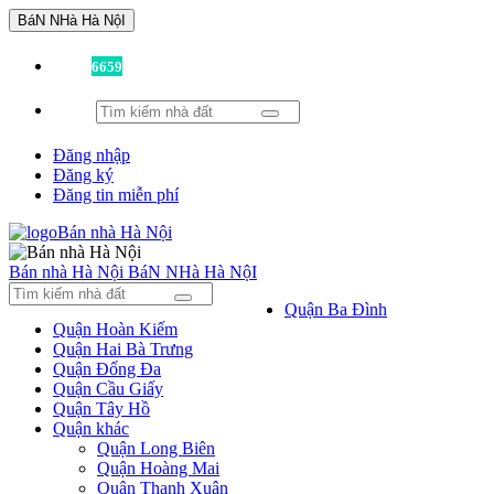
BáN NHà Hà NộI
Đã có
6659
tin được đăng!
Đăng nhập
Đăng ký
Đăng tin miễn phí
Bán nhà Hà Nội
BáN NHà Hà NộI
Quận Ba Đình
Quận Hoàn Kiếm
Quận Hai Bà Trưng
Quận Đống Đa
Quận Cầu Giấy
Quận Tây Hồ
Quận khác
Quận Long Biên
Quận Hoàng Mai
Quận Thanh Xuân