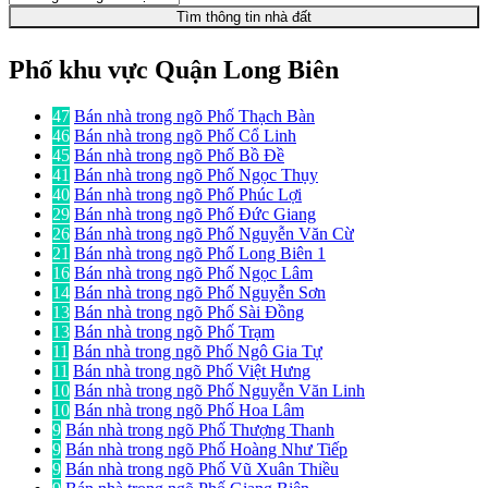
Tìm thông tin nhà đất
Phố khu vực Quận Long Biên
47
Bán nhà trong ngõ Phố Thạch Bàn
46
Bán nhà trong ngõ Phố Cổ Linh
45
Bán nhà trong ngõ Phố Bồ Đề
41
Bán nhà trong ngõ Phố Ngọc Thụy
40
Bán nhà trong ngõ Phố Phúc Lợi
29
Bán nhà trong ngõ Phố Đức Giang
26
Bán nhà trong ngõ Phố Nguyễn Văn Cừ
21
Bán nhà trong ngõ Phố Long Biên 1
16
Bán nhà trong ngõ Phố Ngọc Lâm
14
Bán nhà trong ngõ Phố Nguyễn Sơn
13
Bán nhà trong ngõ Phố Sài Đồng
13
Bán nhà trong ngõ Phố Trạm
11
Bán nhà trong ngõ Phố Ngô Gia Tự
11
Bán nhà trong ngõ Phố Việt Hưng
10
Bán nhà trong ngõ Phố Nguyễn Văn Linh
10
Bán nhà trong ngõ Phố Hoa Lâm
9
Bán nhà trong ngõ Phố Thượng Thanh
9
Bán nhà trong ngõ Phố Hoàng Như Tiếp
9
Bán nhà trong ngõ Phố Vũ Xuân Thiều