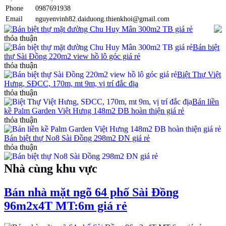
Phone
0987691938
Email
nguyenvinh82.daiduong.thienkhoi@gmail.com
Bán biệt thự mặt đường Chu Huy Mân 300m2 TB giá rẻ
thỏa thuận
Bán biệt
thự Sài Đồng 220m2 view hồ lô góc giá rẻ
thỏa thuận
Biệt Thự Việt
Hưng, SĐCC, 170m, mt 9m, vị trí đắc địa
thỏa thuận
Bán liền
kề Palm Garden Việt Hưng 148m2 ĐB hoàn thiện giá rẻ
thỏa thuận
Bán biệt thự No8 Sài Đồng 298m2 ĐN giá rẻ
thỏa thuận
Nhà cùng khu vực
Bán nhà mặt ngõ 64 phố Sài Đồng
96m2x4T MT:6m giá rẻ