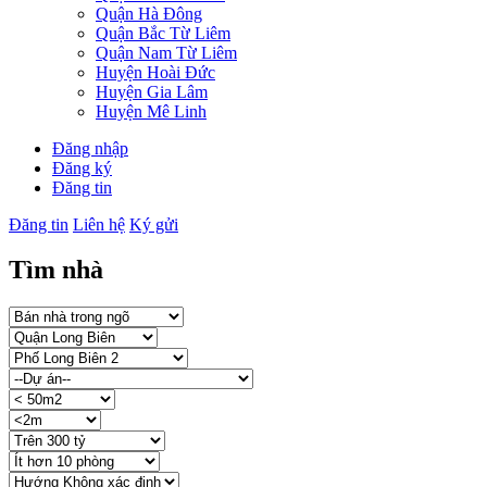
Quận Hà Đông
Quận Bắc Từ Liêm
Quận Nam Từ Liêm
Huyện Hoài Đức
Huyện Gia Lâm
Huyện Mê Linh
Đăng nhập
Đăng ký
Đăng tin
Đăng tin
Liên hệ
Ký gửi
Tìm nhà