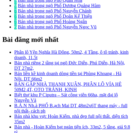
9
Bán nhà trong ngõ Phố Quan Hoa
9
Bán nhà trong ngõ Phố Dương Quảng Hàm
7
Bán nhà trong ngõ Phố Nguyễn Chánh
7
Bán nhà trong ngõ Phố Doãn Kế Thiện
7
Bán nhà trong ngõ Phố Hoàng Ngân
6
Bán nhà trong ngõ Phố Nguyễn Ngọc Vũ
Bài đăng mới nhất
Phân lô Yên Nghĩa Hà Đông, 50m2, 4 Tầng, ô tô tránh, kinh
doanh, 11.5t
Bán nhà riêng 2 tầng tại ngõ Đức Diễn, Phú Diễn, Hà Nội,
DT 27m2,
Bán liền kề kinh doanh dòng tiền tại Phùng Khoang - Hà
Nội. DT 66m2
BÁN GẤP NHÀ THANH XUÂN, PHÂN LÔ VỈA HÈ
50M2 4T, OTO TRÁNH, KINH
Biệt thự khu P Ciputra – Sát công viên 66ha, mặt đại lộ
Nguyễn Vă
B.Á.N Nh.à PHỐ B.ạch Mai DT 48m2x6T thang máy - full
nội thất- cách ph
Bán nhà khu vực Hoàn Kiếm. nhà đẹp full nội thất. diện tích
35m2
Bán nhà - Hoàn Kiếm bạt ngàn tiện ích, 33m2, 5 tầng, giá 9.8
tỷ