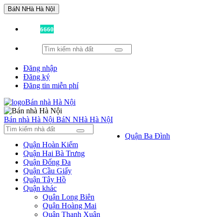
BáN NHà Hà NộI
Đã có
6660
tin được đăng!
Đăng nhập
Đăng ký
Đăng tin miễn phí
Bán nhà Hà Nội
BáN NHà Hà NộI
Quận Ba Đình
Quận Hoàn Kiếm
Quận Hai Bà Trưng
Quận Đống Đa
Quận Cầu Giấy
Quận Tây Hồ
Quận khác
Quận Long Biên
Quận Hoàng Mai
Quận Thanh Xuân