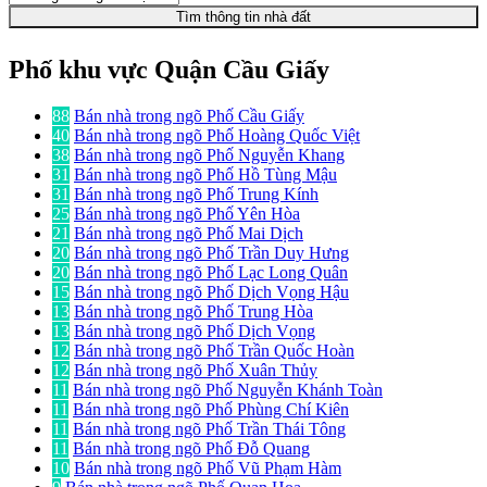
Tìm thông tin nhà đất
Phố khu vực Quận Cầu Giấy
88
Bán nhà trong ngõ Phố Cầu Giấy
40
Bán nhà trong ngõ Phố Hoàng Quốc Việt
38
Bán nhà trong ngõ Phố Nguyễn Khang
31
Bán nhà trong ngõ Phố Hồ Tùng Mậu
31
Bán nhà trong ngõ Phố Trung Kính
25
Bán nhà trong ngõ Phố Yên Hòa
21
Bán nhà trong ngõ Phố Mai Dịch
20
Bán nhà trong ngõ Phố Trần Duy Hưng
20
Bán nhà trong ngõ Phố Lạc Long Quân
15
Bán nhà trong ngõ Phố Dịch Vọng Hậu
13
Bán nhà trong ngõ Phố Trung Hòa
13
Bán nhà trong ngõ Phố Dịch Vọng
12
Bán nhà trong ngõ Phố Trần Quốc Hoàn
12
Bán nhà trong ngõ Phố Xuân Thủy
11
Bán nhà trong ngõ Phố Nguyễn Khánh Toàn
11
Bán nhà trong ngõ Phố Phùng Chí Kiên
11
Bán nhà trong ngõ Phố Trần Thái Tông
11
Bán nhà trong ngõ Phố Đỗ Quang
10
Bán nhà trong ngõ Phố Vũ Phạm Hàm