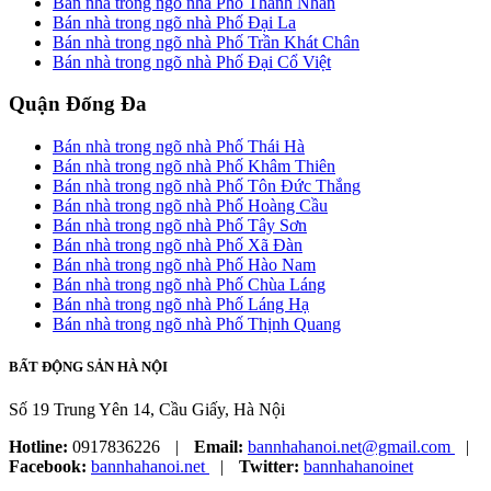
Bán nhà trong ngõ nhà Phố Thanh Nhàn
Bán nhà trong ngõ nhà Phố Đại La
Bán nhà trong ngõ nhà Phố Trần Khát Chân
Bán nhà trong ngõ nhà Phố Đại Cổ Việt
Quận Đống Đa
Bán nhà trong ngõ nhà Phố Thái Hà
Bán nhà trong ngõ nhà Phố Khâm Thiên
Bán nhà trong ngõ nhà Phố Tôn Đức Thắng
Bán nhà trong ngõ nhà Phố Hoàng Cầu
Bán nhà trong ngõ nhà Phố Tây Sơn
Bán nhà trong ngõ nhà Phố Xã Đàn
Bán nhà trong ngõ nhà Phố Hào Nam
Bán nhà trong ngõ nhà Phố Chùa Láng
Bán nhà trong ngõ nhà Phố Láng Hạ
Bán nhà trong ngõ nhà Phố Thịnh Quang
BẤT ĐỘNG SẢN HÀ NỘI
Số 19 Trung Yên 14, Cầu Giấy, Hà Nội
Hotline:
0917836226
|
Email:
bannhahanoi.net@gmail.com
|
Facebook:
bannhahanoi.net
|
Twitter:
bannhahanoinet