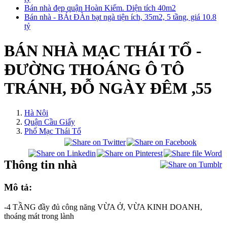
Bán nhà đẹp quận Hoàn Kiếm. Diện tích 40m2
Bán nhà - BÁt ĐÀn bạt ngà tiện ích, 35m2, 5 tầng, giá 10.8
tỷ
BÁN NHÀ MẠC THÁI TỔ -
ĐƯỜNG THOÁNG Ô TÔ
TRÁNH, ĐỖ NGÀY ĐÊM ,55
Hà Nội
Quận Cầu Giấy
Phố Mạc Thái Tổ
Thông tin nhà
Mô tả:
-4 TẦNG đầy đủ công năng VỪA Ở, VỪA KINH DOANH,
thoáng mát trong lành