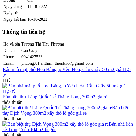
Ngày đăng
11-10-2022
Ngày sửa
Ngày hết hạn
16-10-2022
Thông tin liên hệ
Họ và tên
Trương Thị Thu Phương
Địa chỉ
Cầu Giấy
Phone
0941427523
Email
phuong.01.anthinh.thienkhoi@gmail.com
Bán nhà mặt phố Hoa Bằng, p Yên Hòa, Cầu Giấy 50 m2 giá 11,5
tỷ
11tỷ
Bán biệt thự Làng Quốc Tế Thăng Long 700m2 giá rẻ
thỏa thuận
Bán biệt
thự Dịch Vọng 300m2 xây thô lô góc giá rẻ
thỏa thuận
Bán nhà liền
kề Trung Yên 104m2 lô góc
thỏa thuận