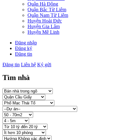
Quận Hà Đông
Quận Bắc Từ Liêm
Quận Nam Từ Liêm
Huyện Hoài Đức
Huyện Gia Lâm
Huyện Mê Linh
Đăng nhập
Đăng ký
Đăng tin
Đăng tin
Liên hệ
Ký gửi
Tìm nhà