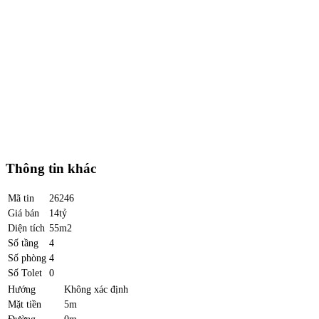
Thông tin khác
Mã tin
26246
Giá bán
14tỷ
Diện tích
55m2
Số tầng
4
Số phòng
4
Số Tolet
0
Hướng
Không xác định
Mặt tiền
5m
Đường
0m