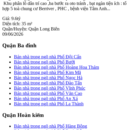
Khu phân lô dân trí cao ,ba bước ra oto tránh , bạt ngàn tiện ích : tổ
hợp 5 toà chung cư Berriver , PHC , bệnh viện Tâm Anh...
Giá:
9.6tỷ
Diện tích:
35 m²
Quận/Huyện:
Quận Long Biên
09/06/2026
Quận Ba đình
Bán nhà trong ngõ nhà Phố Đội Cấn
Bán nhà trong ngõ nhà Phố Bưởi
Bán nhà trong ngõ nhà Phố Hoàng Hoa Thám
Bán nhà trong ngõ nhà Phố Kim Mã
Bán nhà trong ngõ nhà Phố Ngọc Hà
Bán nhà trong ngõ nhà Phố Đào Tấn
Bán nhà trong ngõ nhà Phố Vĩnh Phúc
Bán nhà trong ngõ nhà Phố Văn Cao
Bán nhà trong ngõ nhà Phố An Xá
Bán nhà trong ngõ nhà Phố La Thành
Quận Hoàn kiếm
Bán nhà trong ngõ nhà Phố Hàng Bông