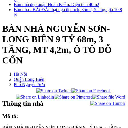
Bán nhà đẹp quận Hoàn Kiếm. Diện tích 40m2
Bán nhà - BÁt ĐÀn bạt ngà tiện ích, 35m2, 5 tầng, giá 10.8
tỷ
BÁN NHÀ NGUYỄN SƠN-
LONG BIÊN 9 TỶ 68m, 3
TẦNG, MT 4,2m, Ô TÔ ĐỖ
CỔN
Hà Nội
Quận Long Biên
Phố Nguyễn Sơn
Thông tin nhà
Mô tả:
BÁN NHÀ NGUYỄN SƠN-LONG BIÊN 9 TỶ 68m, 3 TẦNG,