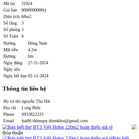
Mã tin
31024
Giá bán
9000000000tỷ
Diện tích
68m2
Số tầng
3
Số phòng
3
Số Tolet
4
Hướng
Đông Nam
Mặt tiền
4.2m
Đường
0m
Ngày đăng
27-11-2024
Ngày sửa
Ngày hết hạn
02-12-2024
Thông tin liên hệ
Họ và tên
nguyễn Thu Hải
Địa chỉ
Long Biên
Phone
0933822333
Email
hai86.thienquy.thienkhoi@gmail.com
Bán biệt thự BT3 Việt Hưng 220m2 hoàn thiện giá rẻ
thỏa thuận
Bán biệt