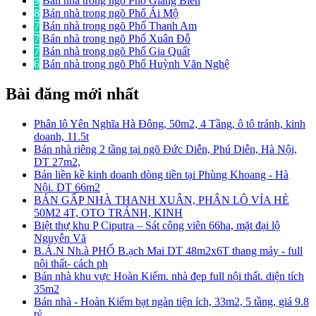
9
Bán nhà trong ngõ Phố Giang Biên
8
Bán nhà trong ngõ Phố Ái Mộ
7
Bán nhà trong ngõ Phố Thanh Am
7
Bán nhà trong ngõ Phố Xuân Đỗ
7
Bán nhà trong ngõ Phố Gia Quất
6
Bán nhà trong ngõ Phố Huỳnh Văn Nghệ
Bài đăng mới nhất
Phân lô Yên Nghĩa Hà Đông, 50m2, 4 Tầng, ô tô tránh, kinh
doanh, 11.5t
Bán nhà riêng 2 tầng tại ngõ Đức Diễn, Phú Diễn, Hà Nội,
DT 27m2,
Bán liền kề kinh doanh dòng tiền tại Phùng Khoang - Hà
Nội. DT 66m2
BÁN GẤP NHÀ THANH XUÂN, PHÂN LÔ VỈA HÈ
50M2 4T, OTO TRÁNH, KINH
Biệt thự khu P Ciputra – Sát công viên 66ha, mặt đại lộ
Nguyễn Vă
B.Á.N Nh.à PHỐ B.ạch Mai DT 48m2x6T thang máy - full
nội thất- cách ph
Bán nhà khu vực Hoàn Kiếm. nhà đẹp full nội thất. diện tích
35m2
Bán nhà - Hoàn Kiếm bạt ngàn tiện ích, 33m2, 5 tầng, giá 9.8
tỷ