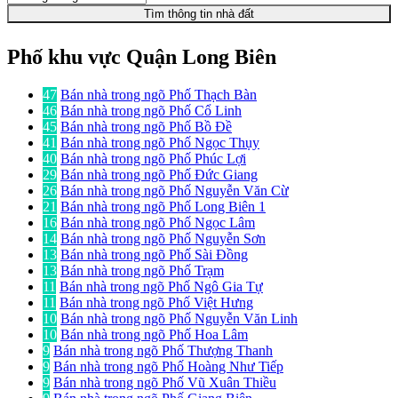
Tìm thông tin nhà đất
Phố khu vực Quận Long Biên
47
Bán nhà trong ngõ Phố Thạch Bàn
46
Bán nhà trong ngõ Phố Cổ Linh
45
Bán nhà trong ngõ Phố Bồ Đề
41
Bán nhà trong ngõ Phố Ngọc Thụy
40
Bán nhà trong ngõ Phố Phúc Lợi
29
Bán nhà trong ngõ Phố Đức Giang
26
Bán nhà trong ngõ Phố Nguyễn Văn Cừ
21
Bán nhà trong ngõ Phố Long Biên 1
16
Bán nhà trong ngõ Phố Ngọc Lâm
14
Bán nhà trong ngõ Phố Nguyễn Sơn
13
Bán nhà trong ngõ Phố Sài Đồng
13
Bán nhà trong ngõ Phố Trạm
11
Bán nhà trong ngõ Phố Ngô Gia Tự
11
Bán nhà trong ngõ Phố Việt Hưng
10
Bán nhà trong ngõ Phố Nguyễn Văn Linh
10
Bán nhà trong ngõ Phố Hoa Lâm
9
Bán nhà trong ngõ Phố Thượng Thanh
9
Bán nhà trong ngõ Phố Hoàng Như Tiếp
9
Bán nhà trong ngõ Phố Vũ Xuân Thiều