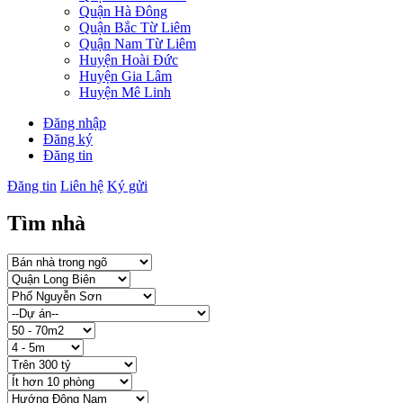
Quận Hà Đông
Quận Bắc Từ Liêm
Quận Nam Từ Liêm
Huyện Hoài Đức
Huyện Gia Lâm
Huyện Mê Linh
Đăng nhập
Đăng ký
Đăng tin
Đăng tin
Liên hệ
Ký gửi
Tìm nhà