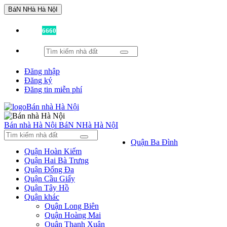
BáN NHà Hà NộI
Đã có
6660
tin được đăng!
Đăng nhập
Đăng ký
Đăng tin miễn phí
Bán nhà Hà Nội
BáN NHà Hà NộI
Quận Ba Đình
Quận Hoàn Kiếm
Quận Hai Bà Trưng
Quận Đống Đa
Quận Cầu Giấy
Quận Tây Hồ
Quận khác
Quận Long Biên
Quận Hoàng Mai
Quận Thanh Xuân