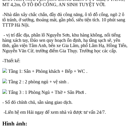
MT 4,2m, Ô TÔ ĐỖ CỔNG, AN SINH TUYỆT VỜI.
-Nhà dân xây chắc chắn, đầy đủ công năng, ô tô đỗ cổng, ngõ 2 ô
tô tránh, ở sướng, thoáng mát, gần phố, siêu tiện tích. 10 phút sang
TTTP Hà Nội.
- vị trí đắc địa, phân lô Nguyễn Sơn, khu hàng không, nổi tiếng
hàng xách tay, Đảo sen quy hoạch ổn định, hạ tầng sạch sẽ, yên
tĩnh, gần viện Tâm Anh, bến xe Gia Lâm, phố Lâm Hạ, Hồng Tiến,
Nguyễn Văn Cừ, trường điểm Gia Thụy. Trường học các cấp.
-Thiết kế:
Tầng 1: Sân + Phòng khách + Bếp + WC .
Tầng 2 : 2 phòng ngủ + vệ sinh .
Tẩng 3 : 1 Phòng Ngủ + Thờ + Sân Phơi .
- Sổ đỏ chính chủ, sẵn sàng giao dịch.
-Liên hệ em Hải ngay để xem nhà và được tư vấn 24/7.
Hình ảnh: