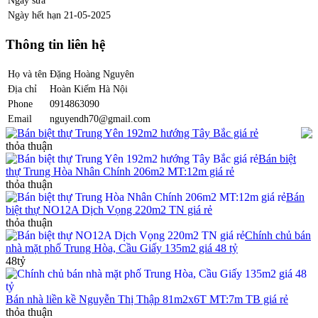
Ngày sửa
Ngày hết hạn
21-05-2025
Thông tin liên hệ
Họ và tên
Đặng Hoàng Nguyên
Địa chỉ
Hoàn Kiếm Hà Nội
Phone
0914863090
Email
nguyendh70@gmail.com
Bán biệt thự Trung Yên 192m2 hướng Tây Bắc giá rẻ
thỏa thuận
Bán biệt
thự Trung Hòa Nhân Chính 206m2 MT:12m giá rẻ
thỏa thuận
Bán
biệt thự NO12A Dịch Vọng 220m2 TN giá rẻ
thỏa thuận
Chính chủ bán
nhà mặt phố Trung Hòa, Cầu Giấy 135m2 giá 48 tỷ
48tỷ
Bán nhà liền kề Nguyễn Thị Thập 81m2x6T MT:7m TB giá rẻ
thỏa thuận