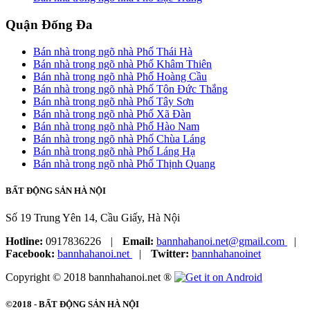
Quận Đống Đa
Bán nhà trong ngõ nhà Phố Thái Hà
Bán nhà trong ngõ nhà Phố Khâm Thiên
Bán nhà trong ngõ nhà Phố Hoàng Cầu
Bán nhà trong ngõ nhà Phố Tôn Đức Thắng
Bán nhà trong ngõ nhà Phố Tây Sơn
Bán nhà trong ngõ nhà Phố Xã Đàn
Bán nhà trong ngõ nhà Phố Hào Nam
Bán nhà trong ngõ nhà Phố Chùa Láng
Bán nhà trong ngõ nhà Phố Láng Hạ
Bán nhà trong ngõ nhà Phố Thịnh Quang
BẤT ĐỘNG SẢN HÀ NỘI
Số 19 Trung Yên 14, Cầu Giấy, Hà Nội
Hotline:
0917836226
|
Email:
bannhahanoi.net@gmail.com
|
Facebook:
bannhahanoi.net
|
Twitter:
bannhahanoinet
Copyright © 2018 bannhahanoi.net ®
©2018 -
BẤT ĐỘNG SẢN HÀ NỘI