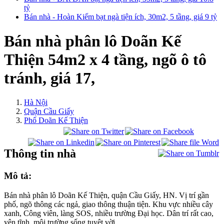
tỷ
Bán nhà - Hoàn Kiếm bạt ngà tiện ích, 30m2, 5 tầng, giá 9 tỷ
Bán nhà phân lô Doãn Kế
Thiện 54m2 x 4 tầng, ngõ ô tô
tránh, giá 17,
Hà Nội
Quận Cầu Giấy
Phố Doãn Kế Thiện
Thông tin nhà
Mô tả:
Bán nhà phân lô Doãn Kế Thiện, quận Cầu Giấy, HN. Vị trí gần
phố, ngõ thông các ngả, giao thông thuận tiện. Khu vực nhiều cây
xanh, Công viên, làng SOS, nhiều trường Đại học. Dân trí rất cao,
yên tĩnh, môi trường sống tuyệt vời.