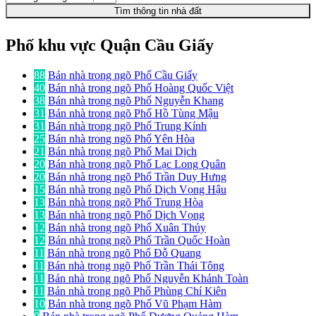
Tìm thông tin nhà đất
Phố khu vực Quận Cầu Giấy
88
Bán nhà trong ngõ Phố Cầu Giấy
40
Bán nhà trong ngõ Phố Hoàng Quốc Việt
38
Bán nhà trong ngõ Phố Nguyễn Khang
31
Bán nhà trong ngõ Phố Hồ Tùng Mậu
31
Bán nhà trong ngõ Phố Trung Kính
25
Bán nhà trong ngõ Phố Yên Hòa
21
Bán nhà trong ngõ Phố Mai Dịch
20
Bán nhà trong ngõ Phố Lạc Long Quân
20
Bán nhà trong ngõ Phố Trần Duy Hưng
15
Bán nhà trong ngõ Phố Dịch Vọng Hậu
13
Bán nhà trong ngõ Phố Trung Hòa
13
Bán nhà trong ngõ Phố Dịch Vọng
12
Bán nhà trong ngõ Phố Xuân Thủy
12
Bán nhà trong ngõ Phố Trần Quốc Hoàn
11
Bán nhà trong ngõ Phố Đỗ Quang
11
Bán nhà trong ngõ Phố Trần Thái Tông
11
Bán nhà trong ngõ Phố Nguyễn Khánh Toàn
11
Bán nhà trong ngõ Phố Phùng Chí Kiên
10
Bán nhà trong ngõ Phố Vũ Phạm Hàm