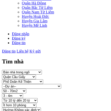
Quận Hà Đông
Quận Bắc Từ Liêm
Quận Nam Từ Liêm
Huyện Hoài Đức
Huyện Gia Lâm
Huyện Mê Linh
Đăng nhập
Đăng ký
Đăng tin
Đăng tin
Liên hệ
Ký gửi
Tìm nhà