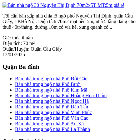
Tôi cần bán gấp nhà chia lô ngõ phố Nguyễn Thị Định, quận Cầu
Giấy, TP.Hà Nội. Diện tích 70m2 mặt tiền 5m, nhà 5 tầng đang cho
thuê 40tr/tháng, đường 10m có vỉa hè, xung quanh có...
Giá:
thỏa thuận
Diện tích:
70 m²
Quận/Huyện:
Quận Cầu Giấy
12/01/2025
Quận Ba đình
Bán nhà trong ngõ nhà Phố Đội Cấn
Bán nhà trong ngõ nhà Phố Bưởi
Bán nhà trong ngõ nhà Phố Kim Mã
Bán nhà trong ngõ nhà Phố Hoàng Hoa Thám
Bán nhà trong ngõ nhà Phố Ngọc Hà
Bán nhà trong ngõ nhà Phố Đào Tấn
Bán nhà trong ngõ nhà Phố Vĩnh Phúc
Bán nhà trong ngõ nhà Phố Văn Cao
Bán nhà trong ngõ nhà Phố An Xá
Bán nhà trong ngõ nhà Phố La Thành