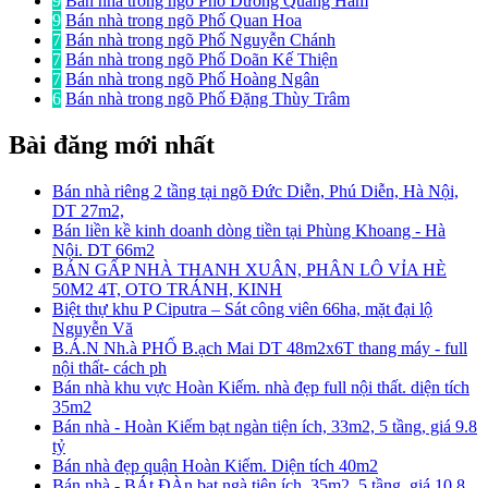
9
Bán nhà trong ngõ Phố Dương Quảng Hàm
9
Bán nhà trong ngõ Phố Quan Hoa
7
Bán nhà trong ngõ Phố Nguyễn Chánh
7
Bán nhà trong ngõ Phố Doãn Kế Thiện
7
Bán nhà trong ngõ Phố Hoàng Ngân
6
Bán nhà trong ngõ Phố Đặng Thùy Trâm
Bài đăng mới nhất
Bán nhà riêng 2 tầng tại ngõ Đức Diễn, Phú Diễn, Hà Nội,
DT 27m2,
Bán liền kề kinh doanh dòng tiền tại Phùng Khoang - Hà
Nội. DT 66m2
BÁN GẤP NHÀ THANH XUÂN, PHÂN LÔ VỈA HÈ
50M2 4T, OTO TRÁNH, KINH
Biệt thự khu P Ciputra – Sát công viên 66ha, mặt đại lộ
Nguyễn Vă
B.Á.N Nh.à PHỐ B.ạch Mai DT 48m2x6T thang máy - full
nội thất- cách ph
Bán nhà khu vực Hoàn Kiếm. nhà đẹp full nội thất. diện tích
35m2
Bán nhà - Hoàn Kiếm bạt ngàn tiện ích, 33m2, 5 tầng, giá 9.8
tỷ
Bán nhà đẹp quận Hoàn Kiếm. Diện tích 40m2
Bán nhà - BÁt ĐÀn bạt ngà tiện ích, 35m2, 5 tầng, giá 10.8