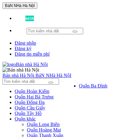
BáN NHà Hà NộI
Đã có
6659
tin được đăng!
Đăng nhập
Đăng ký
Đăng tin miễn phí
Bán nhà Hà Nội
BáN NHà Hà NộI
Quận Ba Đình
Quận Hoàn Kiếm
Quận Hai Bà Trưng
Quận Đống Đa
Quận Cầu Giấy
Quận Tây Hồ
Quận khác
Quận Long Biên
Quận Hoàng Mai
Quận Thanh Xuân