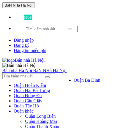
BáN NHà Hà NộI
Đã có
6659
tin được đăng!
Đăng nhập
Đăng ký
Đăng tin miễn phí
Bán nhà Hà Nội
BáN NHà Hà NộI
Quận Ba Đình
Quận Hoàn Kiếm
Quận Hai Bà Trưng
Quận Đống Đa
Quận Cầu Giấy
Quận Tây Hồ
Quận khác
Quận Long Biên
Quận Hoàng Mai
Quận Thanh Xuân