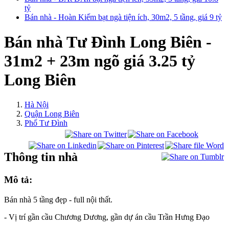
tỷ
Bán nhà - Hoàn Kiếm bạt ngà tiện ích, 30m2, 5 tầng, giá 9 tỷ
Bán nhà Tư Đình Long Biên -
31m2 + 23m ngõ giá 3.25 tỷ
Long Biên
Hà Nội
Quận Long Biên
Phố Tư Đình
Thông tin nhà
Mô tả:
Bán nhà 5 tầng đẹp - full nội thất.
- Vị trí gần cầu Chương Dương, gần dự án cầu Trần Hưng Đạo