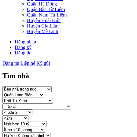
Quận Hà Đông
Quận Bắc Từ Liêm
Quận Nam Từ Liêm
Huyện Hoài Đức
Huyện Gia Lâm
Huyện Mê Linh
Đăng nhập
Đăng ký
Đăng tin
Đăng tin
Liên hệ
Ký gửi
Tìm nhà