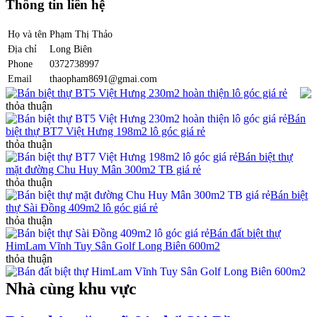
Thông tin liên hệ
Họ và tên
Phạm Thị Thảo
Địa chỉ
Long Biên
Phone
0372738997
Email
thaopham8691@gmai.com
Bán biệt thự BT5 Việt Hưng 230m2 hoàn thiện lô góc giá rẻ
thỏa thuận
Bán
biệt thự BT7 Việt Hưng 198m2 lô góc giá rẻ
thỏa thuận
Bán biệt thự
mặt đường Chu Huy Mân 300m2 TB giá rẻ
thỏa thuận
Bán biệt
thự Sài Đồng 409m2 lô góc giá rẻ
thỏa thuận
Bán đất biệt thự
HimLam Vĩnh Tuy Sân Golf Long Biên 600m2
thỏa thuận
Nhà cùng khu vực