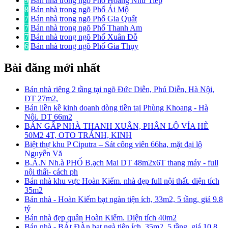
9
Bán nhà trong ngõ Phố Hoàng Như Tiếp
8
Bán nhà trong ngõ Phố Ái Mộ
7
Bán nhà trong ngõ Phố Gia Quất
7
Bán nhà trong ngõ Phố Thanh Am
7
Bán nhà trong ngõ Phố Xuân Đỗ
6
Bán nhà trong ngõ Phố Gia Thụy
Bài đăng mới nhất
Bán nhà riêng 2 tầng tại ngõ Đức Diễn, Phú Diễn, Hà Nội,
DT 27m2,
Bán liền kề kinh doanh dòng tiền tại Phùng Khoang - Hà
Nội. DT 66m2
BÁN GẤP NHÀ THANH XUÂN, PHÂN LÔ VỈA HÈ
50M2 4T, OTO TRÁNH, KINH
Biệt thự khu P Ciputra – Sát công viên 66ha, mặt đại lộ
Nguyễn Vă
B.Á.N Nh.à PHỐ B.ạch Mai DT 48m2x6T thang máy - full
nội thất- cách ph
Bán nhà khu vực Hoàn Kiếm. nhà đẹp full nội thất. diện tích
35m2
Bán nhà - Hoàn Kiếm bạt ngàn tiện ích, 33m2, 5 tầng, giá 9.8
tỷ
Bán nhà đẹp quận Hoàn Kiếm. Diện tích 40m2
Bán nhà - BÁt ĐÀn bạt ngà tiện ích, 35m2, 5 tầng, giá 10.8