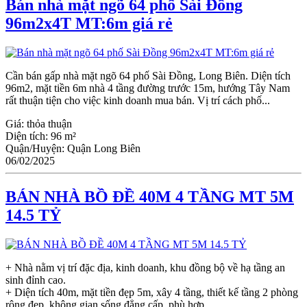
Bán nhà mặt ngõ 64 phố Sài Đồng
96m2x4T MT:6m giá rẻ
Cần bán gấp nhà mặt ngõ 64 phố Sài Đồng, Long Biên. Diện tích
96m2, mặt tiền 6m nhà 4 tầng đường trước 15m, hướng Tây Nam
rất thuận tiện cho việc kinh doanh mua bán. Vị trí cách phố...
Giá:
thỏa thuận
Diện tích:
96 m²
Quận/Huyện:
Quận Long Biên
06/02/2025
BÁN NHÀ BỒ ĐỀ 40M 4 TẦNG MT 5M
14.5 TỶ
+ Nhà nằm vị trí đặc địa, kinh doanh, khu đồng bộ về hạ tầng an
sinh đỉnh cao.
+ Diện tích 40m, mặt tiền đẹp 5m, xây 4 tầng, thiết kế tầng 2 phòng
rộng đẹp, không gian sống đẳng cấp, phù hợp...