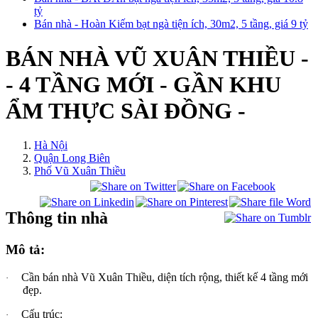
tỷ
Bán nhà - Hoàn Kiếm bạt ngà tiện ích, 30m2, 5 tầng, giá 9 tỷ
BÁN NHÀ VŨ XUÂN THIỀU -
- 4 TẦNG MỚI - GẦN KHU
ẨM THỰC SÀI ĐỒNG -
Hà Nội
Quận Long Biên
Phố Vũ Xuân Thiều
Thông tin nhà
Mô tả:
Cần bán nhà Vũ Xuân Thiều, diện tích rộng, thiết kế 4 tầng mới
·
đẹp.
Cấu trúc:
·