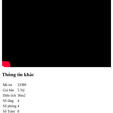
Thông tin khác
Mã tin
33389
Giá bán
5.5tỷ
Diện tích
36m2
Số tầng
4
Số phòng
4
Số Tolet
0