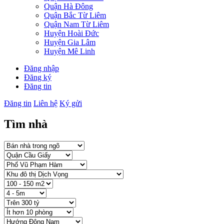
Quận Hà Đông
Quận Bắc Từ Liêm
Quận Nam Từ Liêm
Huyện Hoài Đức
Huyện Gia Lâm
Huyện Mê Linh
Đăng nhập
Đăng ký
Đăng tin
Đăng tin
Liên hệ
Ký gửi
Tìm nhà