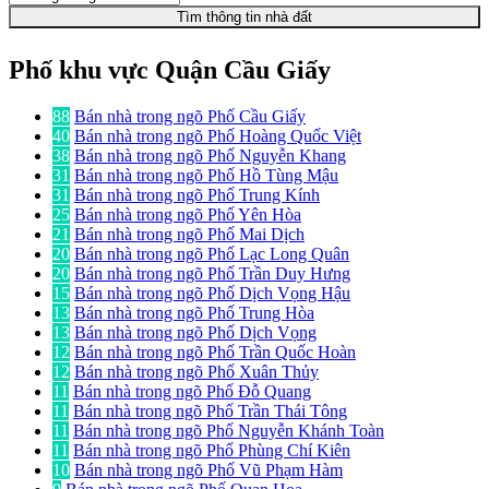
Tìm thông tin nhà đất
Phố khu vực Quận Cầu Giấy
88
Bán nhà trong ngõ Phố Cầu Giấy
40
Bán nhà trong ngõ Phố Hoàng Quốc Việt
38
Bán nhà trong ngõ Phố Nguyễn Khang
31
Bán nhà trong ngõ Phố Hồ Tùng Mậu
31
Bán nhà trong ngõ Phố Trung Kính
25
Bán nhà trong ngõ Phố Yên Hòa
21
Bán nhà trong ngõ Phố Mai Dịch
20
Bán nhà trong ngõ Phố Lạc Long Quân
20
Bán nhà trong ngõ Phố Trần Duy Hưng
15
Bán nhà trong ngõ Phố Dịch Vọng Hậu
13
Bán nhà trong ngõ Phố Trung Hòa
13
Bán nhà trong ngõ Phố Dịch Vọng
12
Bán nhà trong ngõ Phố Trần Quốc Hoàn
12
Bán nhà trong ngõ Phố Xuân Thủy
11
Bán nhà trong ngõ Phố Đỗ Quang
11
Bán nhà trong ngõ Phố Trần Thái Tông
11
Bán nhà trong ngõ Phố Nguyễn Khánh Toàn
11
Bán nhà trong ngõ Phố Phùng Chí Kiên
10
Bán nhà trong ngõ Phố Vũ Phạm Hàm