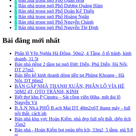
9
Bán nhà trong ngõ Phố Quan Hoa
9
Bán nhà trong ngõ Phố Dương Quảng Hàm
7
Bán nhà trong ngõ Phố Doãn Kế Thiện
7
Bán nhà trong ngõ Phố Hoàng Ngân
7
Bán nhà trong ngõ Phố Nguyễn Chánh
6
Bán nhà trong ngõ Phố Nguyễn Thị Định
Bài đăng mới nhất
Phân lô Yên Nghĩa Hà Đông, 50m2, 4 Tầng, ô tô tránh, kinh
doanh, 11.5t
Bán nhà riêng 2 tầng tại ngõ Đức Diễn, Phú Diễn, Hà Nội,
DT 27m2,
Bán liền kề kinh doanh dòng tiền tại Phùng Khoang - Hà
Nội. DT 66m2
BÁN GẤP NHÀ THANH XUÂN, PHÂN LÔ VỈA HÈ
50M2 4T, OTO TRÁNH, KINH
Biệt thự khu P Ciputra – Sát công viên 66ha, mặt đại lộ
Nguyễn Vă
B.Á.N Nh.à PHỐ B.ạch Mai DT 48m2x6T thang máy - full
nội thất- cách ph
Bán nhà khu vực Hoàn Kiếm. nhà đẹp full nội thất. diện tích
35m2
Bán nhà - Hoàn Kiếm bạt ngàn tiện ích, 33m2, 5 tầng, giá 9.8
tỷ