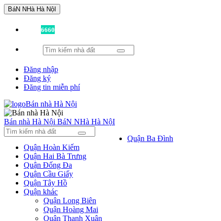
BáN NHà Hà NộI
Đã có
6660
tin được đăng!
Đăng nhập
Đăng ký
Đăng tin miễn phí
Bán nhà Hà Nội
BáN NHà Hà NộI
Quận Ba Đình
Quận Hoàn Kiếm
Quận Hai Bà Trưng
Quận Đống Đa
Quận Cầu Giấy
Quận Tây Hồ
Quận khác
Quận Long Biên
Quận Hoàng Mai
Quận Thanh Xuân