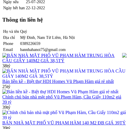
Ngày sửa
25-07-2022
Ngày hết hạn
22-12-2022
Thông tin liên hệ
Họ và tên
Quý
Địa chỉ
Mỹ Đinh, Nam Từ Liêm, Hà Nội
Phone
0389226659
Email
bannhahanoi75@gmail.com
BÁN NHÀ MẶT PHỐ VŨ PHẠM HÀM TRUNG HÒA
CẦU GIẤY 140M2 GIÁ 38,5TỶ
38tỷ
Bán liền kề - Biệt thự HDI Homes Vũ Phạm Hàm giá rẻ nhất
25tỷ
Chính chủ bán nhà mặt phố Vũ Phạm Hàm, Cầu Giấy 110m2 giá
39 tỷ
39tỷ
BÁN NHÀ MẶT PHỐ VŨ PHẠM HÀM 140 M2 ĐB GIÁ 39TỶ
39tỷ