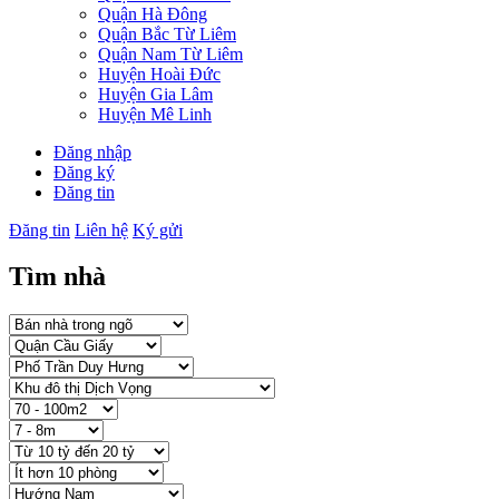
Quận Hà Đông
Quận Bắc Từ Liêm
Quận Nam Từ Liêm
Huyện Hoài Đức
Huyện Gia Lâm
Huyện Mê Linh
Đăng nhập
Đăng ký
Đăng tin
Đăng tin
Liên hệ
Ký gửi
Tìm nhà