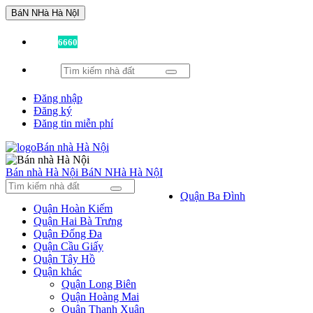
BáN NHà Hà NộI
Đã có
6660
tin được đăng!
Đăng nhập
Đăng ký
Đăng tin miễn phí
Bán nhà Hà Nội
BáN NHà Hà NộI
Quận Ba Đình
Quận Hoàn Kiếm
Quận Hai Bà Trưng
Quận Đống Đa
Quận Cầu Giấy
Quận Tây Hồ
Quận khác
Quận Long Biên
Quận Hoàng Mai
Quận Thanh Xuân