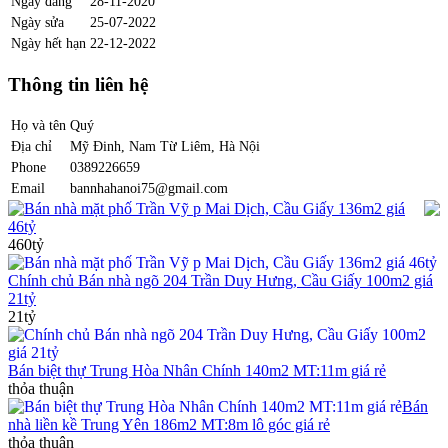
Ngày đăng
28-11-2020
Ngày sửa
25-07-2022
Ngày hết hạn
22-12-2022
Thông tin liên hệ
Họ và tên
Quý
Địa chỉ
Mỹ Đinh, Nam Từ Liêm, Hà Nội
Phone
0389226659
Email
bannhahanoi75@gmail.com
Bán nhà mặt phố Trần Vỹ p Mai Dịch, Cầu Giấy 136m2 giá
46tỷ
460tỷ
Chính chủ Bán nhà ngõ 204 Trần Duy Hưng, Cầu Giấy 100m2 giá
21tỷ
21tỷ
Bán biệt thự Trung Hòa Nhân Chính 140m2 MT:11m giá rẻ
thỏa thuận
Bán
nhà liền kề Trung Yên 186m2 MT:8m lô góc giá rẻ
thỏa thuận