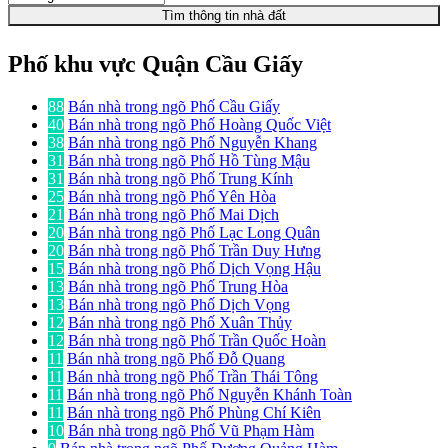
Tìm thông tin nhà đất
Phố khu vực Quận Cầu Giấy
88
Bán nhà trong ngõ Phố Cầu Giấy
40
Bán nhà trong ngõ Phố Hoàng Quốc Việt
38
Bán nhà trong ngõ Phố Nguyễn Khang
31
Bán nhà trong ngõ Phố Hồ Tùng Mậu
31
Bán nhà trong ngõ Phố Trung Kính
25
Bán nhà trong ngõ Phố Yên Hòa
21
Bán nhà trong ngõ Phố Mai Dịch
20
Bán nhà trong ngõ Phố Lạc Long Quân
20
Bán nhà trong ngõ Phố Trần Duy Hưng
15
Bán nhà trong ngõ Phố Dịch Vọng Hậu
13
Bán nhà trong ngõ Phố Trung Hòa
13
Bán nhà trong ngõ Phố Dịch Vọng
12
Bán nhà trong ngõ Phố Xuân Thủy
12
Bán nhà trong ngõ Phố Trần Quốc Hoàn
11
Bán nhà trong ngõ Phố Đỗ Quang
11
Bán nhà trong ngõ Phố Trần Thái Tông
11
Bán nhà trong ngõ Phố Nguyễn Khánh Toàn
11
Bán nhà trong ngõ Phố Phùng Chí Kiên
10
Bán nhà trong ngõ Phố Vũ Phạm Hàm