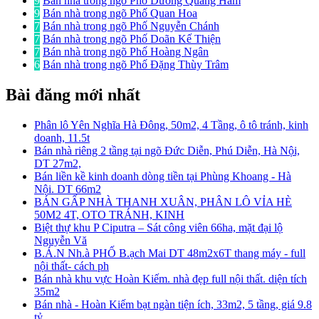
9
Bán nhà trong ngõ Phố Dương Quảng Hàm
9
Bán nhà trong ngõ Phố Quan Hoa
7
Bán nhà trong ngõ Phố Nguyễn Chánh
7
Bán nhà trong ngõ Phố Doãn Kế Thiện
7
Bán nhà trong ngõ Phố Hoàng Ngân
6
Bán nhà trong ngõ Phố Đặng Thùy Trâm
Bài đăng mới nhất
Phân lô Yên Nghĩa Hà Đông, 50m2, 4 Tầng, ô tô tránh, kinh
doanh, 11.5t
Bán nhà riêng 2 tầng tại ngõ Đức Diễn, Phú Diễn, Hà Nội,
DT 27m2,
Bán liền kề kinh doanh dòng tiền tại Phùng Khoang - Hà
Nội. DT 66m2
BÁN GẤP NHÀ THANH XUÂN, PHÂN LÔ VỈA HÈ
50M2 4T, OTO TRÁNH, KINH
Biệt thự khu P Ciputra – Sát công viên 66ha, mặt đại lộ
Nguyễn Vă
B.Á.N Nh.à PHỐ B.ạch Mai DT 48m2x6T thang máy - full
nội thất- cách ph
Bán nhà khu vực Hoàn Kiếm. nhà đẹp full nội thất. diện tích
35m2
Bán nhà - Hoàn Kiếm bạt ngàn tiện ích, 33m2, 5 tầng, giá 9.8
tỷ